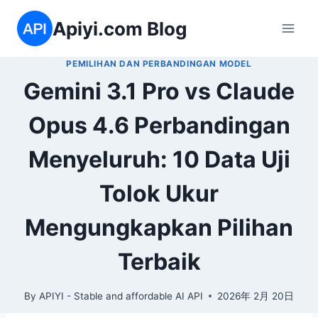
Skip
Apiyi.com Blog
to
content
PEMILIHAN DAN PERBANDINGAN MODEL
Gemini 3.1 Pro vs Claude
Opus 4.6 Perbandingan
Menyeluruh: 10 Data Uji
Tolok Ukur
Mengungkapkan Pilihan
Terbaik
By
APIYI - Stable and affordable AI API
2026年 2月 20日