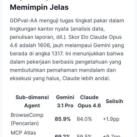
Memimpin Jelas
GDPval-AA menguji tugas tingkat pakar dalam
lingkungan kantor nyata (analisis data,
penulisan laporan, dll.). Skor Elo Claude Opus
4.6 adalah 1606, jauh melampaui Gemini yang
berada di angka 1317. Ini menunjukkan bahwa
dalam pekerjaan berbasis pengetahuan yang
membutuhkan pemahaman mendalam dan
eksekusi yang halus, Claude lebih andal.
Sub-dimensi
Gemini
Claude
Selisih
Agent
3.1 Pro
Opus 4.6
BrowseComp
85.9%
84.0%
+1.9pp
(Pencarian)
MCP Atlas
69.2%
59.5%
+9.7pp