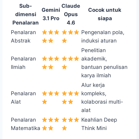
Sub-
Claude
Gemini
Cocok untuk
dimensi
Opus
3.1 Pro
siapa
Penalaran
4.6
Penalaran
Pengenalan pola,
Abstrak
induksi aturan
Penelitian
Penalaran
akademik,
Ilmiah
bantuan penulisan
karya ilmiah
Alur kerja
Penalaran
kompleks,
Alat
kolaborasi multi-
alat
Penalaran
Keahlian Deep
Matematika
Think Mini