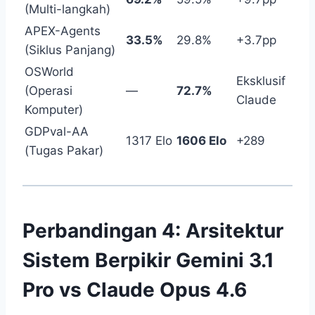
(Multi-langkah)
APEX-Agents
33.5%
29.8%
+3.7pp
(Siklus Panjang)
OSWorld
Eksklusif
(Operasi
—
72.7%
Claude
Komputer)
GDPval-AA
1317 Elo
1606 Elo
+289
(Tugas Pakar)
Perbandingan 4: Arsitektur
Sistem Berpikir Gemini 3.1
Pro vs Claude Opus 4.6