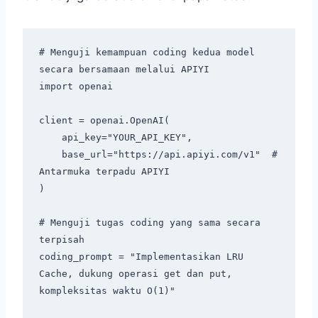
# Menguji kemampuan coding kedua model 
secara bersamaan melalui APIYI

import openai

client = openai.OpenAI(

    api_key="YOUR_API_KEY",

    base_url="https://api.apiyi.com/v1"  # 
Antarmuka terpadu APIYI

)

# Menguji tugas coding yang sama secara 
terpisah

coding_prompt = "Implementasikan LRU 
Cache, dukung operasi get dan put, 
kompleksitas waktu O(1)"
