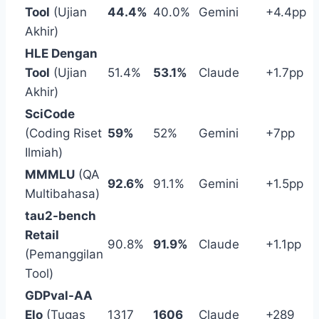
Tool
(Ujian
44.4%
40.0%
Gemini
+4.4pp
Akhir)
HLE Dengan
Tool
(Ujian
51.4%
53.1%
Claude
+1.7pp
Akhir)
SciCode
(Coding Riset
59%
52%
Gemini
+7pp
Ilmiah)
MMMLU
(QA
92.6%
91.1%
Gemini
+1.5pp
Multibahasa)
tau2-bench
Retail
90.8%
91.9%
Claude
+1.1pp
(Pemanggilan
Tool)
GDPval-AA
Elo
(Tugas
1317
1606
Claude
+289