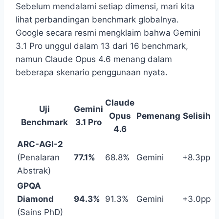
Sebelum mendalami setiap dimensi, mari kita
lihat perbandingan benchmark globalnya.
Google secara resmi mengklaim bahwa Gemini
3.1 Pro unggul dalam 13 dari 16 benchmark,
namun Claude Opus 4.6 menang dalam
beberapa skenario penggunaan nyata.
Claude
Uji
Gemini
Opus
Pemenang
Selisih
Benchmark
3.1 Pro
4.6
ARC-AGI-2
(Penalaran
77.1%
68.8%
Gemini
+8.3pp
Abstrak)
GPQA
Diamond
94.3%
91.3%
Gemini
+3.0pp
(Sains PhD)