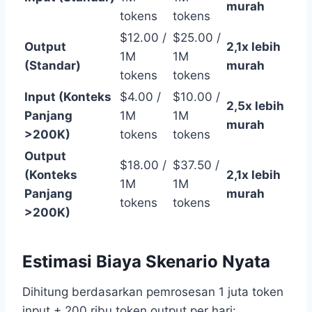
murah
tokens
tokens
$12.00 /
$25.00 /
Output
2,1x lebih
1M
1M
(Standar)
murah
tokens
tokens
Input (Konteks
$4.00 /
$10.00 /
2,5x lebih
Panjang
1M
1M
murah
>200K)
tokens
tokens
Output
$18.00 /
$37.50 /
(Konteks
2,1x lebih
1M
1M
Panjang
murah
tokens
tokens
>200K)
Estimasi Biaya Skenario Nyata
Dihitung berdasarkan pemrosesan 1 juta token
input + 200 ribu token output per hari: