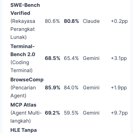
SWE-Bench
Verified
(Rekayasa
80.6%
80.8%
Claude
+0.2pp
Perangkat
Lunak)
Terminal-
Bench 2.0
68.5%
65.4%
Gemini
+3.1pp
(Coding
Terminal)
BrowseComp
(Pencarian
85.9%
84.0%
Gemini
+1.9pp
Agent)
MCP Atlas
(Agent Multi-
69.2%
59.5%
Gemini
+9.7pp
langkah)
HLE Tanpa