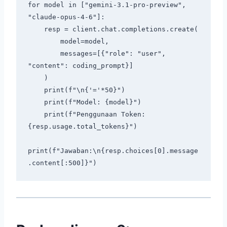
for model in ["gemini-3.1-pro-preview", 
"claude-opus-4-6"]:

    resp = client.chat.completions.create(

        model=model,

        messages=[{"role": "user", 
"content": coding_prompt}]

    )

    print(f"\n{'='*50}")

    print(f"Model: {model}")

    print(f"Penggunaan Token: 
{resp.usage.total_tokens}")

print(f"Jawaban:\n{resp.choices[0].message