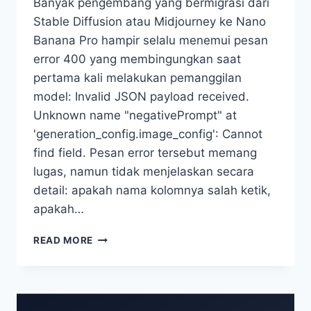
Banyak pengembang yang bermigrasi dari
Stable Diffusion atau Midjourney ke Nano
Banana Pro hampir selalu menemui pesan
error 400 yang membingungkan saat
pertama kali melakukan pemanggilan
model: Invalid JSON payload received.
Unknown name "negativePrompt" at
'generation_config.image_config': Cannot
find field. Pesan error tersebut memang
lugas, namun tidak menjelaskan secara
detail: apakah nama kolomnya salah ketik,
apakah…
CARA
READ MORE
PENULISAN
PETUNJUK
NEGATIF
YANG
BENAR