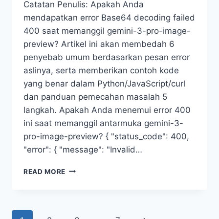
Catatan Penulis: Apakah Anda
mendapatkan error Base64 decoding failed
400 saat memanggil gemini-3-pro-image-
preview? Artikel ini akan membedah 6
penyebab umum berdasarkan pesan error
aslinya, serta memberikan contoh kode
yang benar dalam Python/JavaScript/curl
dan panduan pemecahan masalah 5
langkah. Apakah Anda menemui error 400
ini saat memanggil antarmuka gemini-3-
pro-image-preview? { "status_code": 400,
"error": { "message": "Invalid…
KESALAHAN
READ MORE
DEKODE
BASE64
PADA
PRATINJAU