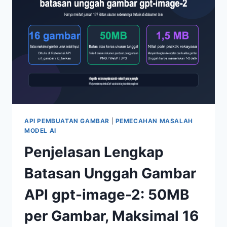
PUTIH
NANO
BANANA
PRO?
5
PENYEBAB
UTAMA
DAN
6
TIPS
PERBAIKAN
API PEMBUATAN GAMBAR
|
PEMECAHAN MASALAH
MODEL AI
Penjelasan Lengkap
Batasan Unggah Gambar
API gpt-image-2: 50MB
per Gambar, Maksimal 16