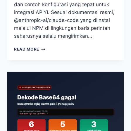
dan contoh konfigurasi yang tepat untuk
integrasi APIYI. Sesuai dokumentasi resmi,
@anthropic-ai/claude-code yang diinstal
melalui NPM di lingkungan baris perintah
seharusnya selalu mengirimkan…
6
READ MORE
ALASAN
CLAUDE
CODE
MENGGUNAKAN
MODE
KOMPATIBEL
OPENAI,
BUKAN
/V1/MESSAGES
(PANDUAN
PEMECAHAN
MASALAH
LENGKAP