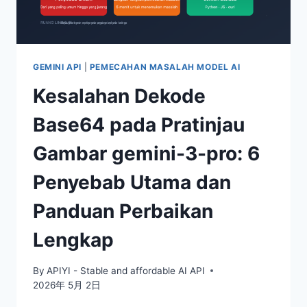
VERSI
NPM)
GEMINI API
|
PEMECAHAN MASALAH MODEL AI
Kesalahan Dekode
Base64 pada Pratinjau
Gambar gemini-3-pro: 6
Penyebab Utama dan
Panduan Perbaikan
Lengkap
By
APIYI - Stable and affordable AI API
2026年 5月 2日