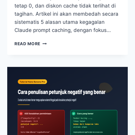
tetap 0, dan diskon cache tidak terlihat di
tagihan. Artikel ini akan membedah secara
sistematis 5 alasan utama kegagalan
Claude prompt caching, dengan fokus…
CLAUDE
READ MORE
PROMPT
CACHING
TIDAK
TERCAPAI?
5
PENYEBAB
UTAMA
DAN
PANDUAN
CEPAT
AMBANG
BATAS
TOKEN
MINIMUM