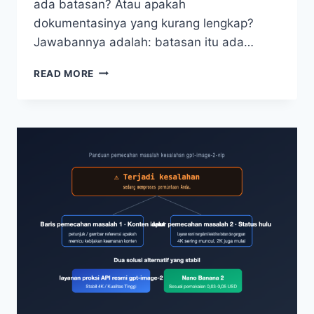
ada batasan? Atau apakah
dokumentasinya yang kurang lengkap?
Jawabannya adalah: batasan itu ada…
PENJELASAN
READ MORE
LENGKAP
BATASAN
UNGGAH
GAMBAR
API
GPT-
IMAGE-
2:
50MB
PER
GAMBAR,
MAKSIMAL
16
GAMBAR,
DAN
5