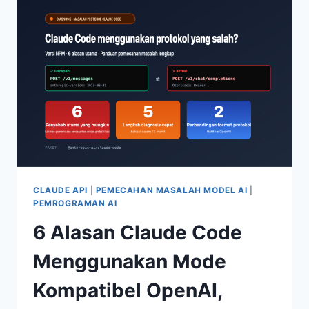
UNTUK
NANO
BANANA
PRO
API:
3
SOLUSI
UNTUK
MENGATASI
ERROR
NEGATIVEPROMPT
SEPENUHNYA
CLAUDE API
|
PEMECAHAN MASALAH MODEL AI
|
PEMROGRAMAN AI
6 Alasan Claude Code
Menggunakan Mode
Kompatibel OpenAI,