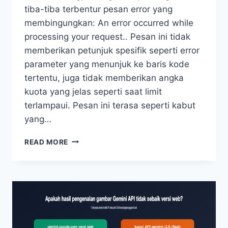
tiba-tiba terbentur pesan error yang
membingungkan: An error occurred while
processing your request.. Pesan ini tidak
memberikan petunjuk spesifik seperti error
parameter yang menunjuk ke baris kode
tertentu, juga tidak memberikan angka
kuota yang jelas seperti saat limit
terlampaui. Pesan ini terasa seperti kabut
yang…
PEMECAHAN
READ MORE
MASALAH
MENYELURUH
ERROR
AN
ERROR
OCCURRED
PADA
GPT-