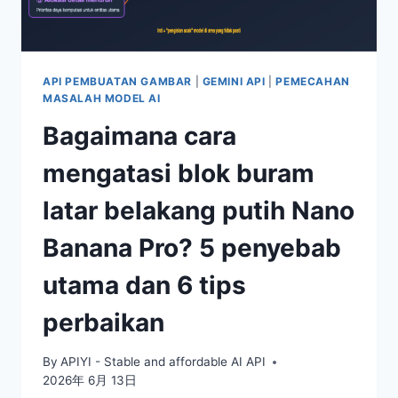
5
PENYEBAB
UTAMA
API PEMBUATAN GAMBAR
|
GEMINI API
|
PEMECAHAN
MASALAH MODEL AI
Bagaimana cara
mengatasi blok buram
latar belakang putih Nano
Banana Pro? 5 penyebab
utama dan 6 tips
perbaikan
By
APIYI - Stable and affordable AI API
2026年 6月 13日