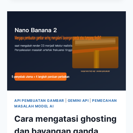
PRAKTIK:
5
LANGKAH
MENGGUNAKAN
CLIPROXYAPI
AGAR
CLAUDE
CODE
MEMANGGIL
GPT-
5.6
SOL
API PEMBUATAN GAMBAR
|
GEMINI API
|
PEMECAHAN
MASALAH MODEL AI
Cara mengatasi ghosting
dan bayangan ganda