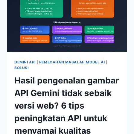
IMAGE-
2-
VIP:
3
PENYEBAB
UTAMA
+
2
SOLUSI
ALTERNATIF
GEMINI API
|
PEMECAHAN MASALAH MODEL AI
|
YANG
SOLUSI
STABIL
Hasil pengenalan gambar
API Gemini tidak sebaik
versi web? 6 tips
peningkatan API untuk
menyamai kualitas