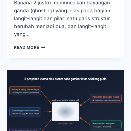
Banana 2 justru memunculkan bayangan
ganda (ghosting) yang jelas pada bagian
langit-langit dan pilar: satu garis struktur
berubah menjadi dua, dan langit-langit
yang…
CARA
READ MORE
MENGATASI
GHOSTING
DAN
BAYANGAN
GANDA
PADA
NANO
BANANA
2:
PANDUAN
INVESTIGASI
DAN
PERBAIKAN