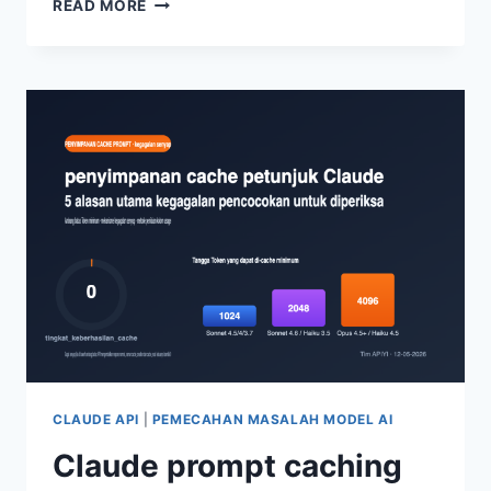
READ MORE
PENGENALAN
GAMBAR
API
GEMINI
TIDAK
SEBAIK
VERSI
WEB?
6
TIPS
PENINGKATAN
API
UNTUK
MENYAMAI
KUALITAS
PENGENALAN
SITUS
RESMI
CLAUDE API
|
PEMECAHAN MASALAH MODEL AI
Claude prompt caching