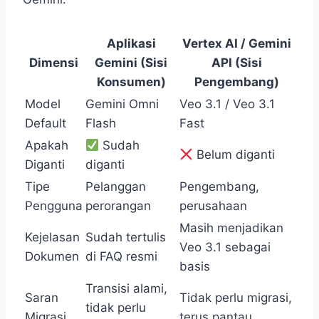
Aplikasi
Vertex AI / Gemini
Dimensi
Gemini (Sisi
API (Sisi
Konsumen)
Pengembang)
Model
Gemini Omni
Veo 3.1 / Veo 3.1
Default
Flash
Fast
Apakah
Sudah
Belum diganti
Diganti
diganti
Tipe
Pelanggan
Pengembang,
Pengguna
perorangan
perusahaan
Masih menjadikan
Kejelasan
Sudah tertulis
Veo 3.1 sebagai
Dokumen
di FAQ resmi
basis
Transisi alami,
Saran
Tidak perlu migrasi,
tidak perlu
Migrasi
terus pantau