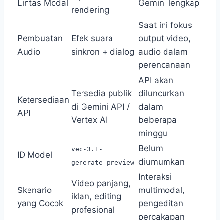
Lintas Modal
Gemini lengkap
rendering
Saat ini fokus
Pembuatan
Efek suara
output video,
Audio
sinkron + dialog
audio dalam
perencanaan
API akan
Tersedia publik
diluncurkan
Ketersediaan
di Gemini API /
dalam
API
Vertex AI
beberapa
minggu
Belum
veo-3.1-
ID Model
diumumkan
generate-preview
Interaksi
Video panjang,
Skenario
multimodal,
iklan, editing
yang Cocok
pengeditan
profesional
percakapan