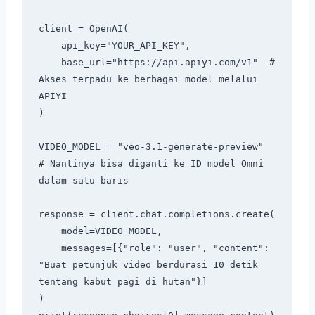
client = OpenAI(

    api_key="YOUR_API_KEY",

    base_url="https://api.apiyi.com/v1"  # 
Akses terpadu ke berbagai model melalui 
APIYI

)

VIDEO_MODEL = "veo-3.1-generate-preview"  
# Nantinya bisa diganti ke ID model Omni 
dalam satu baris

response = client.chat.completions.create(

    model=VIDEO_MODEL,

    messages=[{"role": "user", "content": 
"Buat petunjuk video berdurasi 10 detik 
tentang kabut pagi di hutan"}]

)
