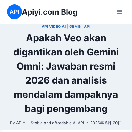
Skip
Apiyi.com Blog
to
content
API VIDEO AI
|
GEMINI API
Apakah Veo akan
digantikan oleh Gemini
Omni: Jawaban resmi
2026 dan analisis
mendalam dampaknya
bagi pengembang
By
APIYI - Stable and affordable AI API
2026年 5月 20日