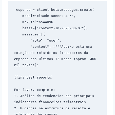
response = client.beta.messages.create(

    model="claude-sonnet-4-6",

    max_tokens=4096,

    betas=["context-1m-2025-08-07"],

    messages=[{

        "role": "user",

        "content": f"""Abaixo está uma 
coleção de relatórios financeiros da 
empresa dos últimos 12 meses (aprox. 400 
mil tokens):

{financial_reports}

Por favor, complete:

1. Análise de tendências dos principais 
indicadores financeiros trimestrais

2. Mudanças na estrutura de receita e 
inferência das causas
