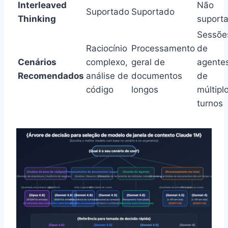
Interleaved
Não
Suportado
Suportado
Thinking
suport
Sessõe
Raciocínio
Processamento
de
Cenários
complexo,
geral de
agente
Recomendados
análise de
documentos
de
código
longos
múltipl
turnos