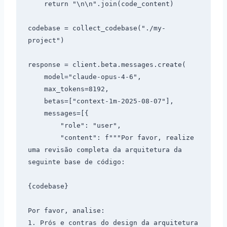
    return "\n\n".join(code_content)

codebase = collect_codebase("./my-
project")

response = client.beta.messages.create(

    model="claude-opus-4-6",

    max_tokens=8192,

    betas=["context-1m-2025-08-07"],

    messages=[{

        "role": "user",

        "content": f"""Por favor, realize 
uma revisão completa da arquitetura da 
seguinte base de código:

{codebase}

Por favor, analise:

1. Prós e contras do design da arquitetura 