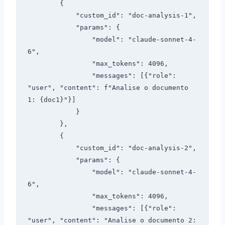
        {

            "custom_id": "doc-analysis-1",

            "params": {

                "model": "claude-sonnet-4-
6",

                "max_tokens": 4096,

                "messages": [{"role": 
"user", "content": f"Analise o documento 
1: {doc1}"}]

            }

        },

        {

            "custom_id": "doc-analysis-2",

            "params": {

                "model": "claude-sonnet-4-
6",

                "max_tokens": 4096,

                "messages": [{"role": 
"user", "content": "Analise o documento 2: 