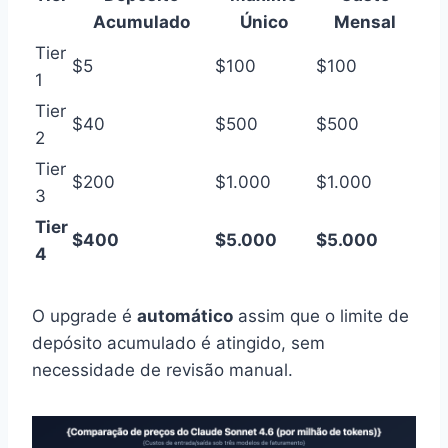
Acumulado
Único
Mensal
Tier
$5
$100
$100
1
Tier
$40
$500
$500
2
Tier
$200
$1.000
$1.000
3
Tier
$400
$5.000
$5.000
4
O upgrade é
automático
assim que o limite de
depósito acumulado é atingido, sem
necessidade de revisão manual.