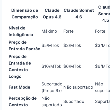
Clau
Dimensão de
Claude
Claude Sonnet
Sonn
Comparação
Opus 4.6
4.6
4.5
Nível de
Máximo
Forte
Forte
Inteligência
Preço de
$5/MTok
$3/MTok
$3/MT
Entrada Padrão
Preço de
Entrada de
$10/MTok
$6/MTok
$6/MT
Contexto
Longo
Suportado
Não
Fast Mode
Não suportado
(Preço 6x)
suport
Percepção de
Não
Suportado
Suport
Contexto
suportado