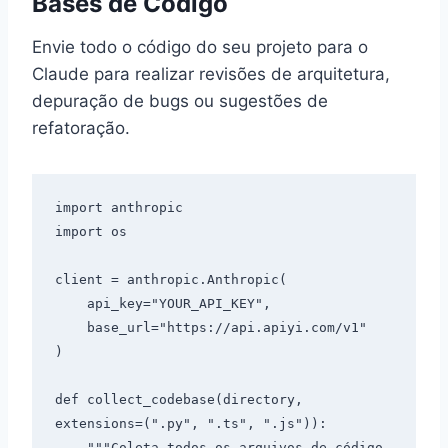
Bases de Código
Envie todo o código do seu projeto para o
Claude para realizar revisões de arquitetura,
depuração de bugs ou sugestões de
refatoração.
import anthropic

import os

client = anthropic.Anthropic(

    api_key="YOUR_API_KEY",

    base_url="https://api.apiyi.com/v1"

)

def collect_codebase(directory, 
extensions=(".py", ".ts", ".js")):

    """Coleta todos os arquivos de código-