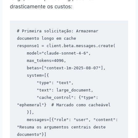
drasticamente os custos:
# Primeira solicitação: Armazenar 
documento longo em cache

response1 = client.beta.messages.create(

    model="claude-sonnet-4-6",

    max_tokens=4096,

    betas=["context-1m-2025-08-07"],

    system=[{

        "type": "text",

        "text": large_document,

        "cache_control": {"type": 
"ephemeral"}  # Marcado como cacheável

    }],

    messages=[{"role": "user", "content": 
"Resuma os argumentos centrais deste 
documento"}]
