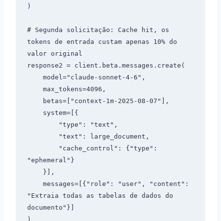
)

# Segunda solicitação: Cache hit, os 
tokens de entrada custam apenas 10% do 
valor original

response2 = client.beta.messages.create(

    model="claude-sonnet-4-6",

    max_tokens=4096,

    betas=["context-1m-2025-08-07"],

    system=[{

        "type": "text",

        "text": large_document,

        "cache_control": {"type": 
"ephemeral"}

    }],

    messages=[{"role": "user", "content": 
"Extraia todas as tabelas de dados do 
documento"}]
