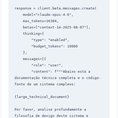
response = client.beta.messages.create(

    model="claude-opus-4-6",

    max_tokens=16384,

    betas=["context-1m-2025-08-07"],

    thinking={

        "type": "enabled",

        "budget_tokens": 10000

    },

    messages=[{

        "role": "user",

        "content": f"""Abaixo está a 
documentação técnica completa e o código-
fonte de um sistema complexo:

{large_technical_document}

Por favor, analise profundamente a 
filosofia de design deste sistema e 