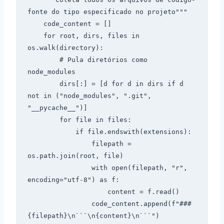
fonte do tipo especificado no projeto"""

    code_content = []

    for root, dirs, files in 
os.walk(directory):

        # Pula diretórios como 
node_modules

        dirs[:] = [d for d in dirs if d 
not in ("node_modules", ".git", 
"__pycache__")]

        for file in files:

            if file.endswith(extensions):

                filepath = 
os.path.join(root, file)

                with open(filepath, "r", 
encoding="utf-8") as f:

                    content = f.read()

                code_content.append(f"### 
{filepath}\n```\n{content}\n```")
