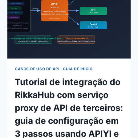
COM
AS
4
FORMAS
DE
USO
ESSENCIAIS
PARA
NOVOS
USUÁRIOS
EM
CASOS DE USO DE API
|
GUIA DE INICIO
2026
Tutorial de integração do
RikkaHub com serviço
proxy de API de terceiros:
guia de configuração em
3 passos usando APIYI e