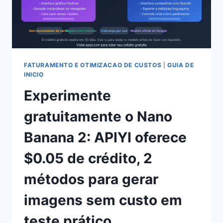
GERAL,
DOMÍNIO
RAIZ
PARA
ADAPTAÇÃO
AO
CLAUDE
FATURAMENTO E OTIMIZACAO DE CUSTOS
|
GUIA DE
E
INICIO
/V1BETA
Experimente
PARA
ADAPTAÇÃO
gratuitamente o Nano
AO
GEMINI
Banana 2: APIYI oferece
$0.05 de crédito, 2
métodos para gerar
imagens sem custo em
teste prático