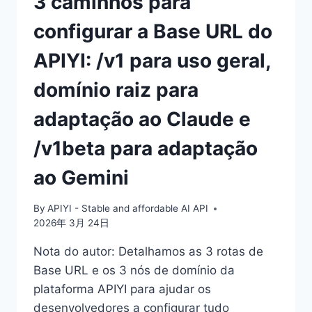
3 caminhos para
EXPLICAÇÃO
configurar a Base URL do
DAS
DIFERENÇAS
APIYI: /v1 para uso geral,
ENTRE
OS
domínio raiz para
CANAIS
/V1
adaptação ao Claude e
E
/V1BETA
/v1beta para adaptação
ao Gemini
By
APIYI - Stable and affordable AI API
2026年 3月 24日
Nota do autor: Detalhamos as 3 rotas de
Base URL e os 3 nós de domínio da
plataforma APIYI para ajudar os
desenvolvedores a configurar tudo