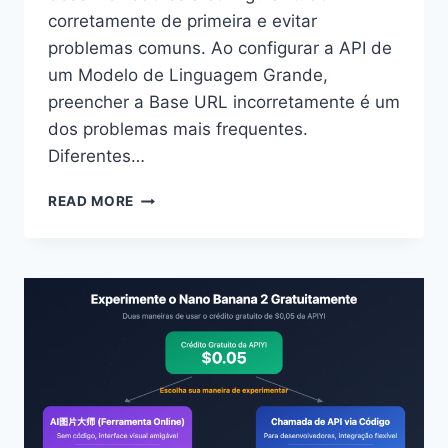
corretamente de primeira e evitar
problemas comuns. Ao configurar a API de
um Modelo de Linguagem Grande,
preencher a Base URL incorretamente é um
dos problemas mais frequentes.
Diferentes…
3
READ MORE
CAMINHOS
PARA
CONFIGURAR
A
BASE
URL
DO
APIYI:
/V1
PARA
USO