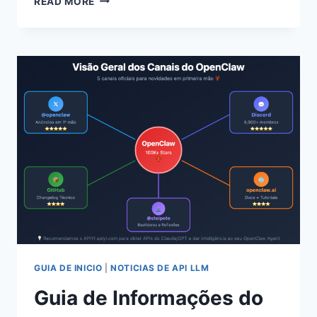
READ MORE
IMPLANTAÇÃO
NA
NUVEM
VS
IMPLANTAÇÃO
LOCAL:
GUIA
DE
COMPARAÇÃO
COMPLETO
EM
5
DIMENSÕES
GUIA DE INICIO
|
NOTICIAS DE API LLM
Guia de Informações do