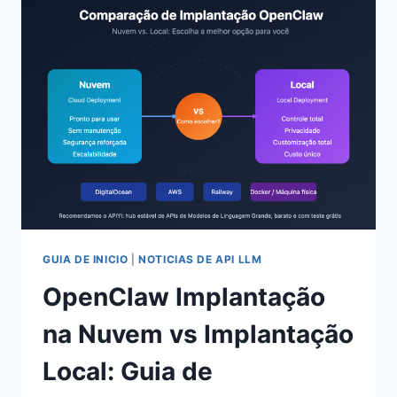
2:
APIYI
OFERECE
$0.05
DE
CRÉDITO,
2
MÉTODOS
PARA
GERAR
IMAGENS
SEM
CUSTO
EM
GUIA DE INICIO
|
NOTICIAS DE API LLM
TESTE
OpenClaw Implantação
PRÁTICO
na Nuvem vs Implantação
Local: Guia de