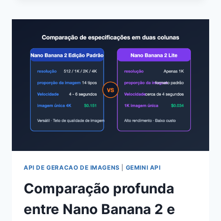
DO
CLAUDE
FABLE
5:
5
PONTOS-
CHAVE
PARA
A
INTEGRAÇÃO
DA
API
CLAUDE-
FABLE-
5
(JULHO
API DE GERACAO DE IMAGENS
|
GEMINI API
DE
Comparação profunda
2026)
entre Nano Banana 2 e