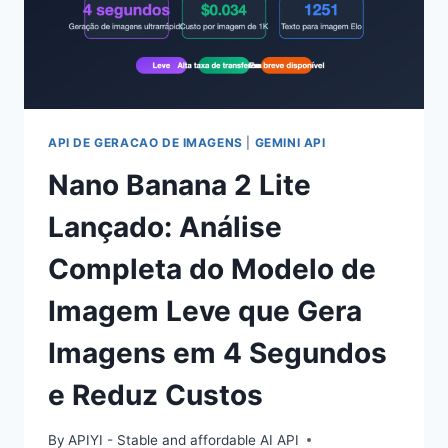
DIMENSÕES
PARA
TE
ENSINAR
A
ESCOLHER
O
API DE GERACAO DE IMAGENS
|
GEMINI API
MODELO
Nano Banana 2 Lite
DE
GERAÇÃO
Lançado: Análise
DE
IMAGENS
Completa do Modelo de
CORRETO
Imagem Leve que Gera
Imagens em 4 Segundos
e Reduz Custos
By
APIYI - Stable and affordable AI API