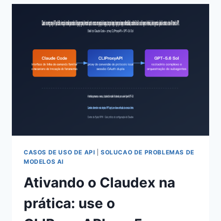
GPT-
5.6
TERRA
COM
EXCELENTE
CUSTO-
BENEFÍCIO:
OBTENHA
UMA
EXPERIÊNCIA
DE
API
DE
NÍVEL
FLAGSHIP
CASOS DE USO DE API
|
SOLUCAO DE PROBLEMAS DE
PELA
MODELOS AI
METADE
Ativando o Claudex na
DO
PREÇO
prática: use o