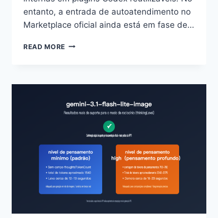
entanto, a entrada de autoatendimento no
Marketplace oficial ainda está em fase de…
PRÁTICA
READ MORE
DE
DESENVOLVIMENTO
DE
PLUGIN
CODEX:
7
PASSOS
FUNDAMENTAIS
DO
ZERO
AO
LANÇAMENTO
NO
MERCADO