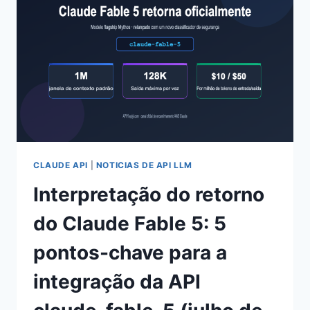
4
TABELAS
EXPLICAM
CLARAMENTE
A
COMPARAÇÃO
MAIS
RECENTE
DE
2026
CLAUDE API
|
NOTICIAS DE API LLM
Interpretação do retorno
do Claude Fable 5: 5
pontos-chave para a
integração da API