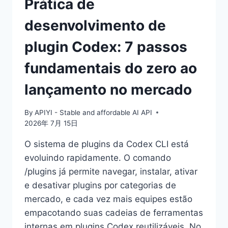
Prática de
SOL
desenvolvimento de
plugin Codex: 7 passos
fundamentais do zero ao
lançamento no mercado
By
APIYI - Stable and affordable AI API
2026年 7月 15日
O sistema de plugins da Codex CLI está
evoluindo rapidamente. O comando
/plugins já permite navegar, instalar, ativar
e desativar plugins por categorias de
mercado, e cada vez mais equipes estão
empacotando suas cadeias de ferramentas
internas em plugins Codex reutilizáveis. No