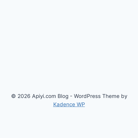
MODELO
DE
IMAGEM
LEVE
QUE
GERA
IMAGENS
EM
4
SEGUNDOS
E
REDUZ
CUSTOS
© 2026 Apiyi.com Blog - WordPress Theme by
Kadence WP
简体中文
(
Chinês (Simplificado)
)