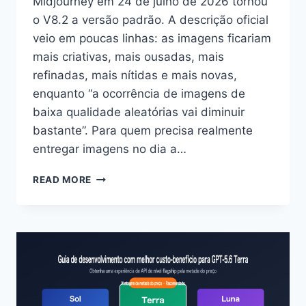
Midjourney em 24 de julho de 2026 tornou
o V8.2 a versão padrão. A descrição oficial
veio em poucas linhas: as imagens ficariam
mais criativas, mais ousadas, mais
refinadas, mais nítidas e mais novas,
enquanto “a ocorrência de imagens de
baixa qualidade aleatórias vai diminuir
bastante”. Para quem precisa realmente
entregar imagens no dia a…
MIDJOURNEY
READ MORE
8.2
COMO
ESTÁ?
GUIA
PRÁTICO
DE
6
GRANDES
MUDANÇAS