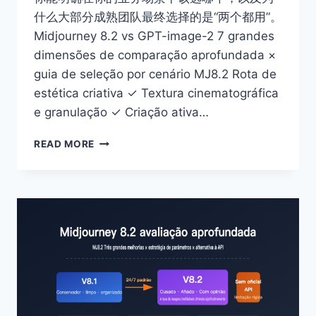
什么大部分成熟团队最终选择的是“两个都用”。
Midjourney 8.2 vs GPT-image-2 7 grandes
dimensões de comparação aprofundada ×
guia de seleção por cenário MJ8.2 Rota de
estética criativa ✓ Textura cinematográfica
e granulação ✓ Criação ativa…
MIDJOURNEY
READ MORE
8.2
VS
GPT-
IMAGE-
2:
AVALIAÇÃO
COMPARATIVA:
7
DIMENSÕES
PRINCIPAIS
PARA