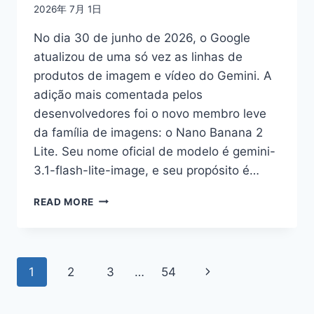
2026年 7月 1日
No dia 30 de junho de 2026, o Google
atualizou de uma só vez as linhas de
produtos de imagem e vídeo do Gemini. A
adição mais comentada pelos
desenvolvedores foi o novo membro leve
da família de imagens: o Nano Banana 2
Lite. Seu nome oficial de modelo é gemini-
3.1-flash-lite-image, e seu propósito é…
NANO
READ MORE
BANANA
2
LITE
LANÇADO:
Page
Next
1
2
3
…
54
ANÁLISE
COMPLETA
navigation
Page
DO