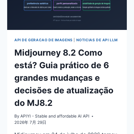
RECOMENDAÇÕES
CLARAS
DE
SELEÇÃO
API DE GERACAO DE IMAGENS
|
NOTICIAS DE API LLM
Midjourney 8.2 Como
está? Guia prático de 6
grandes mudanças e
decisões de atualização
do MJ8.2
By
APIYI - Stable and affordable AI API
2026年 7月 29日