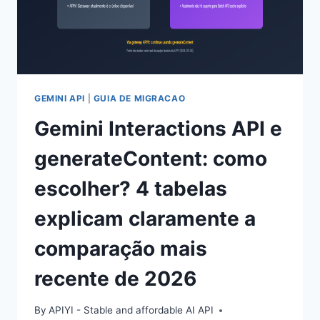
DADOS
DE
TESTES
REAIS
EXPLICAM
CLARAMENTE
O
GEMINI API
|
GUIA DE MIGRACAO
USO
Gemini Interactions API e
DE
THINKINGLEVEL
generateContent: como
escolher? 4 tabelas
explicam claramente a
comparação mais
recente de 2026
By
APIYI - Stable and affordable AI API