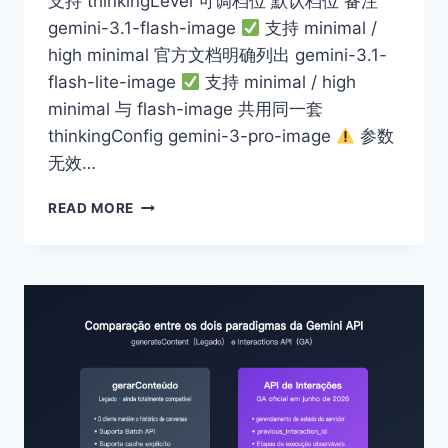
支持 thinkingLevel 可调档位 默认档位 备注
gemini-3.1-flash-image
支持 minimal /
high minimal 官方文档明确列出 gemini-3.1-
flash-lite-image
支持 minimal / high
minimal 与 flash-image 共用同一套
thinkingConfig gemini-3-pro-image
参数
无效…
GEMINI-
READ MORE
3.1-
FLASH-
LITE-
IMAGE
SUPORTA
MODO
DE
RACIOCÍNIO?
3
CONJUNTOS
DE