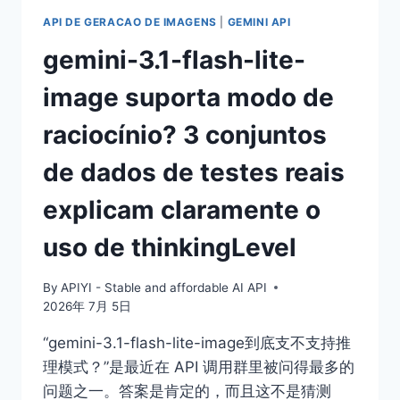
API DE GERACAO DE IMAGENS
|
GEMINI API
gemini-3.1-flash-lite-
image suporta modo de
raciocínio? 3 conjuntos
de dados de testes reais
explicam claramente o
uso de thinkingLevel
By
APIYI - Stable and affordable AI API
2026年 7月 5日
“gemini-3.1-flash-lite-image到底支不支持推
理模式？”是最近在 API 调用群里被问得最多的
问题之一。答案是肯定的，而且这不是猜测