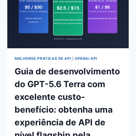
E
DECISÕES
DE
ATUALIZAÇÃO
DO
MJ8.2
MELHORES PRATICAS DE API
|
OPENAI API
Guia de desenvolvimento
do GPT-5.6 Terra com
excelente custo-
benefício: obtenha uma
experiência de API de
nível flagship pela