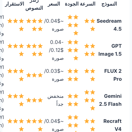
رندر
النموذج
السرعة
الجودة
السعر
الاستقرار
النصوص
YI
~0.04$/
Seedream
m)
4.5
صورة
وغ
YI
0.04-
GPT
m)
0.12$/
Image 1.5
صورة
وغ
YI
~0.03$/
FLUX 2
m)
Pro
صورة
وغ
YI
Gemini
منخفض
m)
2.5 Flash
جداً
وغ
YI
~0.04$/
Recraft
m)
V4
صورة