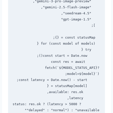
      const res = await 
fetch(`${MODEL_STATUS_API}?
        status: res.ok ? (latency > 5000 ? 