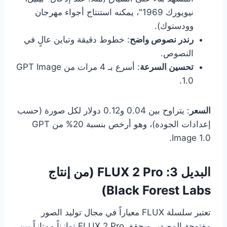
نيويورك 1969"، يمكنه استنتاج أجواء مهرجان
وودستوك).
رندر نصوص واضح
: خطوط دقيقة وتباين عالٍ في
النصوص.
تحسين السرعة
: أسرع بـ 4 مرات من GPT Image
1.0.
السعر
: يتراوح بين 0.04 و0.12 دولار لكل صورة (حسب
إعدادات الجودة)، وهو أرخص بنسبة 20% من GPT
Image 1.0.
البديل 3: FLUX 2 Pro (من إنتاج
Black Forest Labs)
تعتبر سلسلة FLUX معياراً في مجال توليد الصور
مفتوحة المصدر، ويحقق FLUX 2 Pro توازناً ممتازاً بين