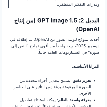
وقدرات التفكير المنطقي.
البديل 2: GPT Image 1.5 (من إنتاج
OpenAI)
أحدث نموذج لتوليد الصور من OpenAI، تم إطلاقه في
ديسمبر 2025، ويعد واحداً من أقوى نماذج "النص إلى
صورة" في السيناريوهات العامة حالياً.
المزايا الأساسية
:
تحرير دقيق
: يسمح بتعديل أجزاء محددة من
الصورة المرفوعة بدقة دون التأثير على العناصر
الأخرى.
معرفة واسعة بالعالم
: يمكنه استنتاج تفاصيل
المشهد بناءً على السياق (مثلاً: عند إدخال "بيتيل،