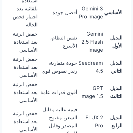
استعادة
Gemini 3
تلقائية بعد
الأساسي
أفضل جودة
Pro Image
اجتياز فحص
الحالة
Gemini
خفض الرتبة
البديل
نفس النظام،
2.5 Flash
بعد استعادة
الأول
الأسرع
Image
الأساسي
خفض الرتبة
البديل
Seedream
جودة متقاربة،
بعد استعادة
الثاني
4.5
رندر نصوص قوي
الأساسي
خفض الرتبة
البديل
GPT
أقوى قدرات عامة
بعد استعادة
الثالث
Image 1.5
الأساسي
قيمة عالية مقابل
خفض الرتبة
البديل
FLUX 2
السعر، مفتوح
بعد استعادة
الرابع
Pro
المصدر وقابل
الأساسي