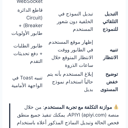
WebSocket
قاطع الدائرة
التبديل
تبديل النموذج في
(Circuit
التلقائي
الخلفية دون شعور
Breaker) +
للنموذج
المستخدم
طابور الأولويات
إظهار موقع المستخدم
طابور الطلبات
تنبيه
في الطابور ووقت
+ دفع تحديثات
الانتظار
الانتظار المتوقع خلال
التقدم
ساعات الذروة
توضيح
إبلاغ المستخدم بأنه يتم
تنبيه Toast في
خفض
حالياً استخدام نموذج
الواجهة الأمامية
المستوى
بديل
موازنة التكلفة مع تجربة المستخدم
: من خلال
منصة APIYI (apiyi.com)، يمكنك تنفيذ جميع منطق
فحص الحالة وتبديل النماذج المذكور أعلاه باستخدام