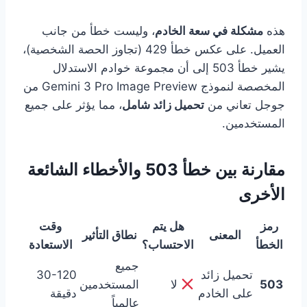
هذه
مشكلة في سعة الخادم
، وليست خطأ من جانب
العميل. على عكس خطأ 429 (تجاوز الحصة الشخصية)،
يشير خطأ 503 إلى أن مجموعة خوادم الاستدلال
المخصصة لنموذج Gemini 3 Pro Image Preview من
جوجل تعاني من
تحميل زائد شامل
، مما يؤثر على جميع
المستخدمين.
مقارنة بين خطأ 503 والأخطاء الشائعة
الأخرى
رمز
هل يتم
وقت
المعنى
نطاق التأثير
الخطأ
الاحتساب؟
الاستعادة
جميع
تحميل زائد
30-120
503
لا
المستخدمين
على الخادم
دقيقة
عالمياً