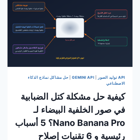
NANO
BANANA
2:
دليل
استكشاف
الأخطاء
وإصلاحها
المكون
من
5
أسباب
رئيسية
API توليد الصور
|
GEMINI API
|
حل مشاكل نماذج الذكاء
الاصطناعي
كيفية حل مشكلة كتل الضبابية
في صور الخلفية البيضاء لـ
Nano Banana Pro؟ 5 أسباب
رئيسية و 6 تقنيات إصلاح