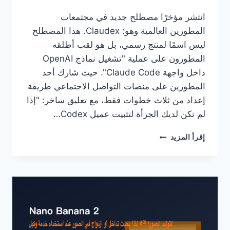
انتشر مؤخرًا مصطلح جديد في مجتمعات
المطورين العالمية وهو: Claudex. هذا المصطلح
ليس اسمًا لمنتج رسمي، بل هو لقب أطلقه
المطورون على عملية "تشغيل نماذج OpenAI
داخل واجهة Claude Code". حيث شارك أحد
المطورين على منصات التواصل الاجتماعي طريقة
إعداد من ثلاث خطوات فقط، مع تعليق ساخر: "إذا
لم تكن لديك الجرأة لتثبيت عميل Codex…
تفعيل
إقرأ المزيد
CLAUDEX
عملياً:
5
خطوات
لاستخدام
CLIPROXYAPI
لتمكين
CLAUDE