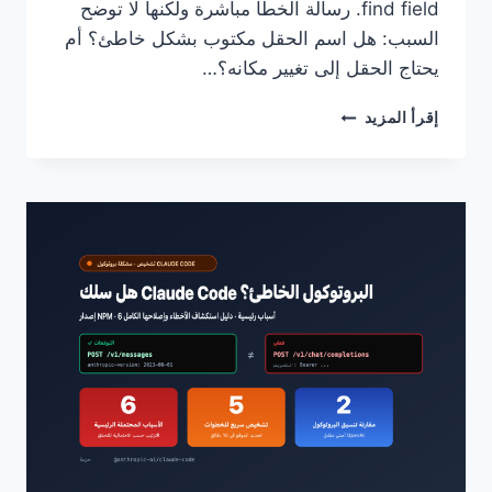
find field. رسالة الخطأ مباشرة ولكنها لا توضح
السبب: هل اسم الحقل مكتوب بشكل خاطئ؟ أم
يحتاج الحقل إلى تغيير مكانه؟…
الطريقة
إقرأ المزيد
الصحيحة
لكتابة
الموجه
السلبي
في
NANO
BANANA
PRO
API:
3
حلول
للتخلص
نهائياً
من
أخطاء
NEGATIVEPROMPT