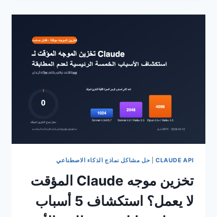
API
في
التعرف
على
الصور
أقل
من
نسخة
الويب؟
6
نصائح
لتحسين
API
لرفع
جودة
التعرف
CLAUDE API
|
حل مشاكل نماذج الذكاء الاصطناعي
لتضاهي
تخزين موجه Claude المؤقت
الموقع
الرسمي
لا يعمل؟ استكشاف 5 أسباب