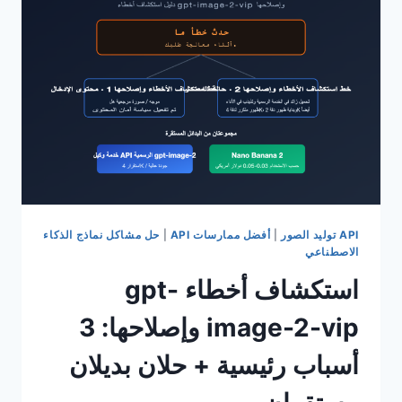
لنموذج
GPT-
IMAGE-
2:
50
ميجابايت
للصورة
الواحدة،
بحد
أقصى
16
صورة،
و5
API توليد الصور
|
أفضل ممارسات API
|
حل مشاكل نماذج الذكاء
نصائح
الاصطناعي
عملية
استكشاف أخطاء gpt-
لتجنب
الأخطاء
image-2-vip وإصلاحها: 3
أسباب رئيسية + حلان بديلان