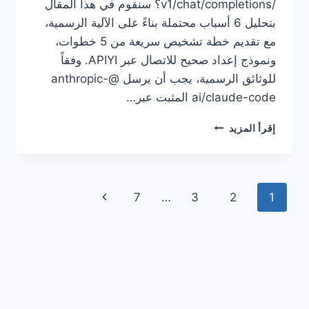
/v1/chat/completions؟ سنقوم في هذا المقال
بتحليل 6 أسباب محتملة بناءً على الآلية الرسمية،
مع تقديم خطة تشخيص سريعة من 5 خطوات،
ونموذج إعداد صحيح للاتصال عبر APIYI. وفقاً
للوثائق الرسمية، يجب أن يرسل @anthropic-
ai/claude-code المثبت عبر…
6
إقرأ المزيد
أسباب
لاختيار
CLAUDE
CODE
تنقل
الصفحة
7
…
3
2
1
لنمط
توافق
الصفحة
التالية
OPENAI
بدلاً
من
/V1/MESSAGES
(دليل
استكشاف