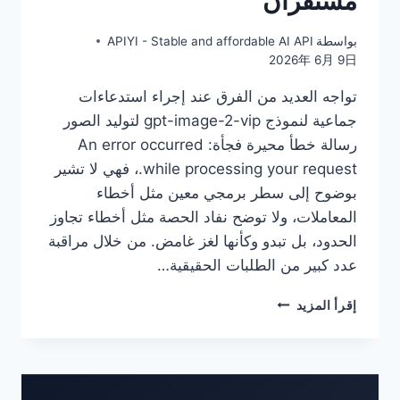
مستقران
بواسطة
APIYI - Stable and affordable AI API
2026年 6月 9日
تواجه العديد من الفرق عند إجراء استدعاءات
جماعية لنموذج gpt-image-2-vip لتوليد الصور
رسالة خطأ محيرة فجأة: An error occurred
while processing your request.، فهي لا تشير
بوضوح إلى سطر برمجي معين مثل أخطاء
المعاملات، ولا توضح نفاد الحصة مثل أخطاء تجاوز
الحدود، بل تبدو وكأنها لغز غامض. من خلال مراقبة
عدد كبير من الطلبات الحقيقية…
استكشاف
إقرأ المزيد
أخطاء
GPT-
IMAGE-
2-
VIP