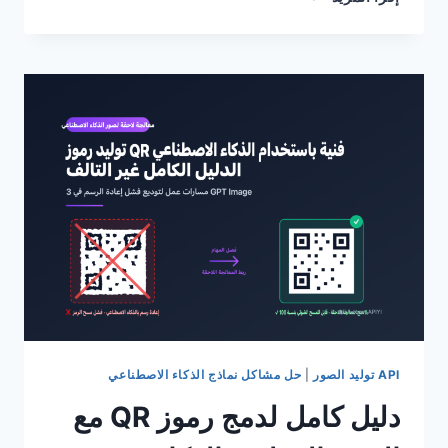
موجه
CLAUDE
المؤقت
لا
يعمل؟
استكشاف
5
أسباب
محتملة
ودليل
سريع
للحد
الأدنى
من
الرموز
المميزة
(TOKEN)
API توليد الصور
|
حل مشاكل نماذج الذكاء الاصطناعي
دليل كامل لدمج رموز QR مع