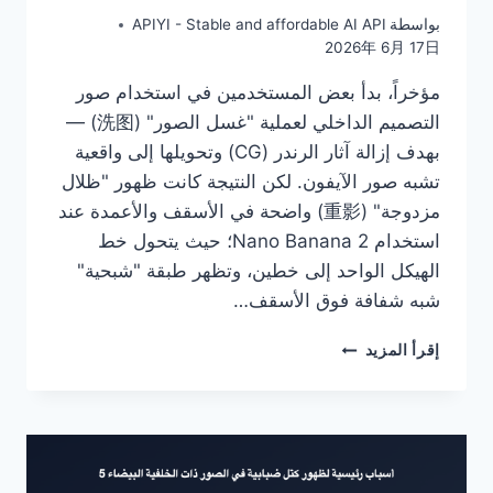
بواسطة
APIYI - Stable and affordable AI API
2026年 6月 17日
مؤخراً، بدأ بعض المستخدمين في استخدام صور
التصميم الداخلي لعملية "غسل الصور" (洗图) —
بهدف إزالة آثار الرندر (CG) وتحويلها إلى واقعية
تشبه صور الآيفون. لكن النتيجة كانت ظهور "ظلال
مزدوجة" (重影) واضحة في الأسقف والأعمدة عند
استخدام Nano Banana 2؛ حيث يتحول خط
الهيكل الواحد إلى خطين، وتظهر طبقة "شبحية"
شبه شفافة فوق الأسقف…
كيفية
إقرأ المزيد
حل
مشكلة
الصور
المزدوجة
والظلال
في