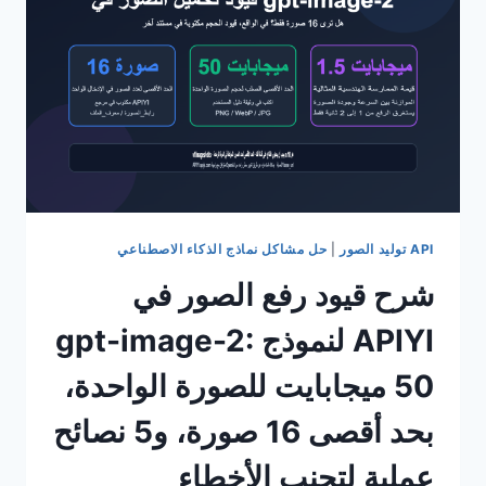
البيضاء
لـ
NANO
BANANA
PRO؟
5
أسباب
رئيسية
و
6
تقنيات
API توليد الصور
|
حل مشاكل نماذج الذكاء الاصطناعي
إصلاح
شرح قيود رفع الصور في
APIYI لنموذج gpt-image-2:
50 ميجابايت للصورة الواحدة،
بحد أقصى 16 صورة، و5 نصائح
عملية لتجنب الأخطاء