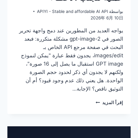
بواسطة
APIYI - Stable and affordable AI API
2026年 6月 10日
يواجه العديد من المطورين عند دمج واجهة تحرير
الصور في gpt-image-2 مشكلة متكررة: فبعد
البحث في صفحة مرجع API الخاص بـ
images/edit، يجدون فقط عبارة "يمكن لنموذج
GPT image استقبال ما يصل إلى 16 صورة"،
ولكنهم لا يجدون أي ذكر لحدود حجم الصورة
الواحدة. هل يعني ذلك عدم وجود قيود؟ أم أن
التوثيق ناقص؟ الإجابة…
شرح
إقرأ المزيد
قيود
رفع
الصور
في
APIYI