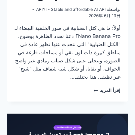
بواسطة
APIYI - Stable and affordable AI API
2026年 6月 13日
أولاً: ما هي كتل الضبابية في صور الخلفية البيضاء لـ
Nano Banana Pro؟ دعنا نحدد الظاهرة بوضوح.
"الكتل الضبابية" التي نتحدث عنها تظهر عادة في
مناطق كبيرة ذات لون نقي أو مساحات فارغة في
الصورة، وتتجلى على شكل ضباب رمادي غير واضح
الحواف، أو بقايا، أو شكل شبه شفاف مثل "شبح"
غير نظيف. هذا يختلف…
كيفية
إقرأ المزيد
حل
مشكلة
كتل
الضبابية
في
صور
الخلفية