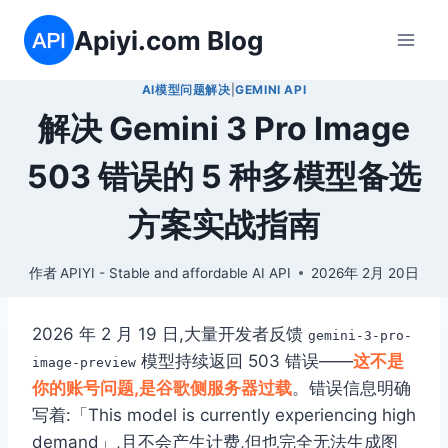
跳
Apiyi.com Blog
到
内
AI模型问题解决
|
GEMINI API
容
解决 Gemini 3 Pro Image
503 错误的 5 种多模型备选
方案实战指南
作者
APIYI - Stable and affordable AI API
2026年 2月 20日
2026 年 2 月 19 日,大量开发者反馈
gemini-3-pro-
模型持续返回 503 错误——
这不是
image-preview
你的账号问题,是谷歌侧服务器过载
。错误信息明确
写着:「This model is currently experiencing high
demand」,且不会产生计费,但也完全无法生成图