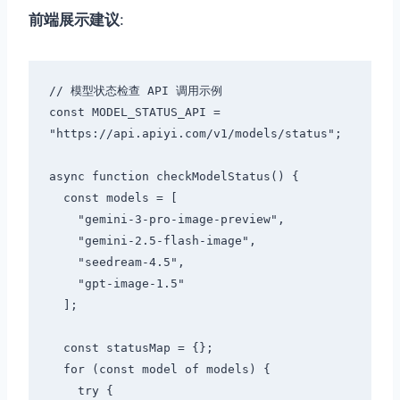
前端展示建议
:
// 模型状态检查 API 调用示例

const MODEL_STATUS_API = 
"https://api.apiyi.com/v1/models/status";

async function checkModelStatus() {

  const models = [

    "gemini-3-pro-image-preview",

    "gemini-2.5-flash-image",

    "seedream-4.5",

    "gpt-image-1.5"

  ];

  const statusMap = {};

  for (const model of models) {

    try {
