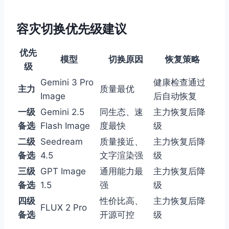
容灾切换优先级建议
优先
模型
切换原因
恢复策略
级
Gemini 3 Pro
健康检查通过
主力
质量最优
Image
后自动恢复
一级
Gemini 2.5
同生态、速
主力恢复后降
备选
Flash Image
度最快
级
二级
Seedream
质量接近、
主力恢复后降
备选
4.5
文字渲染强
级
三级
GPT Image
通用能力最
主力恢复后降
备选
1.5
强
级
四级
性价比高、
主力恢复后降
FLUX 2 Pro
备选
开源可控
级