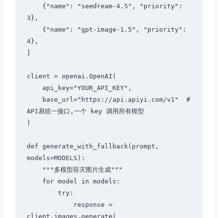
    {"name": "seedream-4.5", "priority": 
3},

    {"name": "gpt-image-1.5", "priority": 
4},

]

client = openai.OpenAI(

    api_key="YOUR_API_KEY",

    base_url="https://api.apiyi.com/v1"  # 
API易统一接口,一个 key 调用所有模型

)

def generate_with_fallback(prompt, 
models=MODELS):

    """多模型容灾图片生成"""

    for model in models:

        try:

            response = 
client.images.generate(
