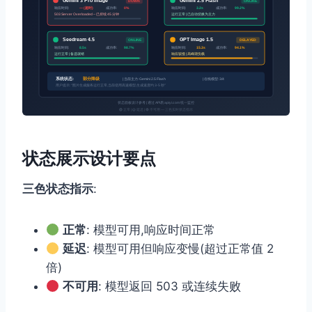
Gemini 3 Pro Image
Gemini 2.5 Flash
DOWN
ONLINE
响应时间:
— (超时)
成功率:
0%
响应时间:
3.2s
成功率:
99.2%
503 Server Overloaded – 已持续 45 分钟
运行正常 | 已自动切换为主力
Seedream 4.5
GPT Image 1.5
ONLINE
DELAYED
响应时间:
8.5s
成功率:
98.7%
响应时间:
15.3s
成功率:
94.1%
运行正常 | 备选就绪
响应较慢 | 高峰期负载
系统状态:
部分降级
| 当前主力: Gemini 2.5 Flash
| 在线模型: 3/4
用户提示: “图片生成服务运行正常,当前使用高速模型,生成速度约 3-5 秒”
状态面板设计参考 | 通过 API易 apiyi.com 统一监控
🟢 正常 | 🟡 延迟 | 🔴 不可用 — 三色实时状态指示
状态展示设计要点
三色状态指示
:
正常
: 模型可用,响应时间正常
延迟
: 模型可用但响应变慢(超过正常值 2
倍)
不可用
: 模型返回 503 或连续失败