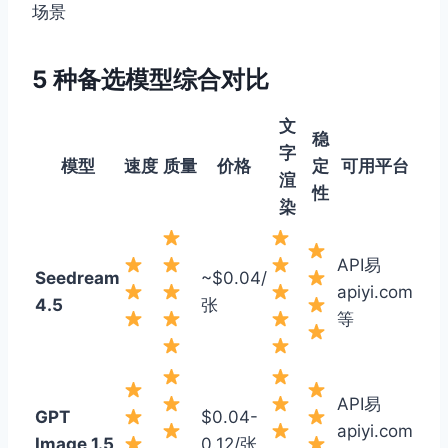
场景
5 种备选模型综合对比
文
稳
字
模型
速度
质量
价格
定
可用平台
渲
性
染
API易
Seedream
~$0.04/
apiyi.com
4.5
张
等
API易
GPT
$0.04-
apiyi.com
Image 1.5
0.12/张