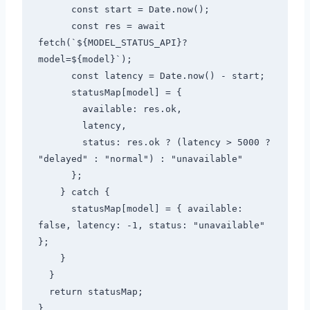
      const start = Date.now();

      const res = await 
fetch(`${MODEL_STATUS_API}?
model=${model}`);

      const latency = Date.now() - start;

      statusMap[model] = {

        available: res.ok,

        latency,

        status: res.ok ? (latency > 5000 ? 
"delayed" : "normal") : "unavailable"

      };

    } catch {

      statusMap[model] = { available: 
false, latency: -1, status: "unavailable" 
};

    }

  }

  return statusMap;
