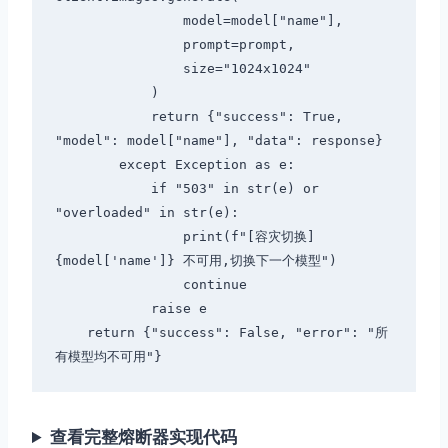
                model=model["name"],

                prompt=prompt,

                size="1024x1024"

            )

            return {"success": True, 
"model": model["name"], "data": response}

        except Exception as e:

            if "503" in str(e) or 
"overloaded" in str(e):

                print(f"[容灾切换] 
{model['name']} 不可用,切换下一个模型")

                continue

            raise e

    return {"success": False, "error": "所
查看完整熔断器实现代码