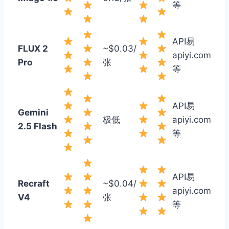
等
API易
FLUX 2
~$0.03/
apiyi.com
Pro
张
等
API易
Gemini
极低
apiyi.com
2.5 Flash
等
API易
Recraft
~$0.04/
apiyi.com
V4
张
等