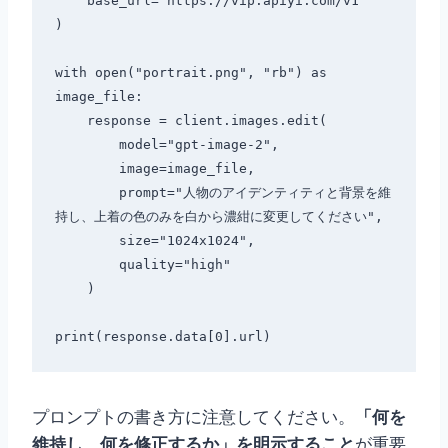
    base_url="https://vip.apiyi.com/v1"

)

with open("portrait.png", "rb") as 
image_file:

    response = client.images.edit(

        model="gpt-image-2",

        image=image_file,

        prompt="人物のアイデンティティと背景を維
持し、上着の色のみを白から濃紺に変更してください",

        size="1024x1024",

        quality="high"

    )

プロンプトの書き方に注意してください。
「何を
維持し、何を修正するか」を明示すること
が重要