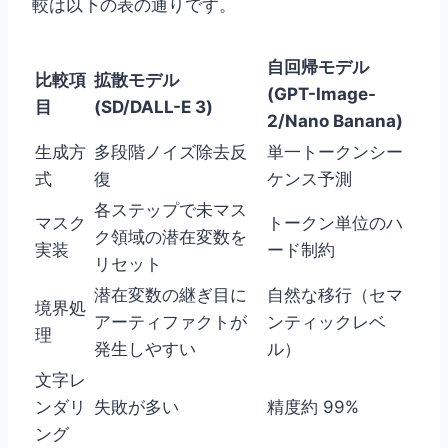
較は以下の表の通りです。
自回帰モデル
比較項
拡散モデル
(GPT-Image-
目
(SD/DALL-E 3)
2/Nano Banana)
生成方
多段階ノイズ除去反
単一トークンシー
式
復
ケンス予測
各ステップで未マス
マスク
トークン単位のハ
ク領域の潜在変数を
実装
ード制約
リセット
潜在変数の継ぎ目に
自然な移行（セマ
境界処
アーティファクトが
ンティックレベ
理
発生しやすい
ル）
文字レ
ンダリ
失敗が多い
精度約 99%
ング