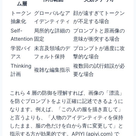
ム層
トークン
グローバルなア
顔が遠すぎてトークン
抽象化
イデンティティ
が不足する場合
Self-
局所的な詳細の
プロンプトと原画像の
Attention
固定
意味が衝突する場合
学習バイ
未言及領域のデ
プロンプトが過度に攻
アス
フォルト保持
撃的な場合
Thinking
複数回の試行錯誤が必
複雑な編集指示
計画
要な場合
これら 4 層の防御を理解すれば、画像の「漂流」
を防ぐプロンプトをより正確に記述できるように
なります。例えば、「この人の服を描き直して」
と言うよりも、「人物のアイデンティティを保持
したまま、服の色だけを白から青に変更して」と
指示する方が効果的です。APIYI (apiyi.com) で