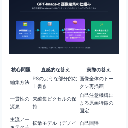
核心問題
直感的な答え
実際の答え
PSのような部分的な
画像全体のトー
編集方法
上書き
クン再描画
自己注意機構に
一貫性の
未編集ピクセルの保
よる原画特徴の
源泉
持
固定
主流アー
拡散モデル（デノイ
自己回帰
キテクチ