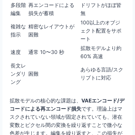
多段階
再エンコードによる
ドリフトがほぼ皆
編集
損失が蓄積
無
100以上のオブジ
複雑な
精密なレイアウトが
ェクト配置をサポ
指示
困難
ート
拡散モデルより約
速度
通常 10〜30 秒
60% 高速
長文レ
あらゆる言語/スク
ンダリ
困難
リプトに対応
ング
拡散モデルの核心的な課題は、
VAEエンコード/デ
コードによる再エンコード損失
です。理論上はマ
スクされていない領域が固定されていても、潜在
変数とピクセル間の変換を繰り返すことで微小な
色差が生じます。編集を繰り返すと、この損失が