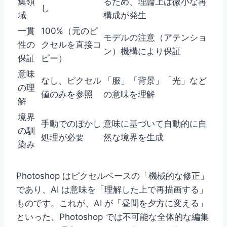
集領
るため、理論上は微小な再
し
域
構成が発生
一貫
100%（元のピ
モデルの注意（アテンショ
性の
クセルを直接コ
ン）機構により保証
保証
ピー）
意味
なし、ピクセル
「服」「背景」「光」など
の理
値のみを参照
の意味を理解
解
境界
手動でのぼかし
意味に基づいて自動的に自
の馴
処理が必要
然な境界を生成
染み
Photoshop はピクセルベースの「機械的な修正」
であり、AI は意味を「理解した上で再描画する」
ものです。これが、AI が「昼間を夕方に変える」
といった、Photoshop では不可能な全体的な編集