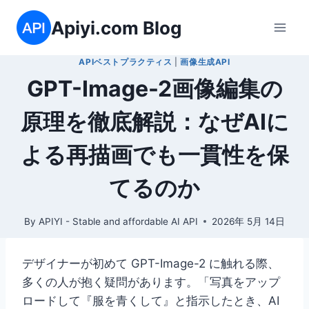
内
Apiyi.com Blog
容
を
APIベストプラクティス
|
画像生成API
ス
GPT-Image-2画像編集の
キ
ッ
原理を徹底解説：なぜAIに
プ
よる再描画でも一貫性を保
てるのか
By
APIYI - Stable and affordable AI API
2026年 5月 14日
デザイナーが初めて GPT-Image-2 に触れる際、
多くの人が抱く疑問があります。「写真をアップ
ロードして『服を青くして』と指示したとき、AI