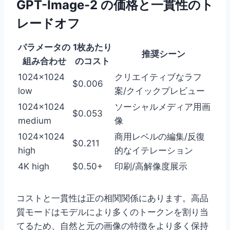
GPT-Image-2 の価格と一貫性のト
レードオフ
パラメータの
1枚あたり
推奨シーン
組み合わせ
のコスト
1024×1024
クリエイティブなラフ
$0.006
low
案/クイックプレビュー
1024×1024
ソーシャルメディア用画
$0.053
medium
像
1024×1024
商用レベルの編集/反復
$0.211
high
的なイテレーション
4K high
$0.50+
印刷/高解像度展示
コストと一貫性は正の相関関係にあります。高品
質モードはモデルにより多くのトークンを割り当
てるため、自然と元の画像の特徴をより多く保持