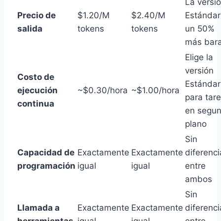
La versi
Precio de
$1.20/M
$2.40/M
Estándar
salida
tokens
tokens
un 50%
más bar
Elige la
versión
Costo de
Estándar
ejecución
~$0.30/hora
~$1.00/hora
para tar
continua
en segu
plano
Sin
Capacidad de
Exactamente
Exactamente
diferenci
programación
igual
igual
entre
ambos
Sin
Llamada a
Exactamente
Exactamente
diferenci