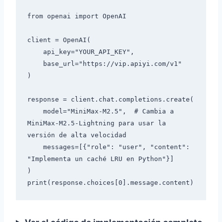
from openai import OpenAI

client = OpenAI(

    api_key="YOUR_API_KEY",

    base_url="https://vip.apiyi.com/v1"

)

response = client.chat.completions.create(

    model="MiniMax-M2.5",  # Cambia a 
MiniMax-M2.5-Lightning para usar la 
versión de alta velocidad

    messages=[{"role": "user", "content": 
"Implementa un caché LRU en Python"}]

)
