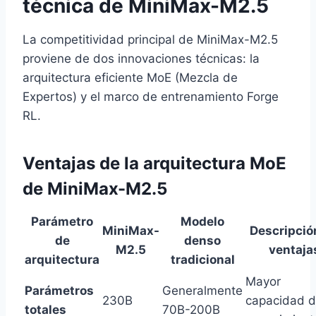
técnica de MiniMax-M2.5
La competitividad principal de MiniMax-M2.5
proviene de dos innovaciones técnicas: la
arquitectura eficiente MoE (Mezcla de
Expertos) y el marco de entrenamiento Forge
RL.
Ventajas de la arquitectura MoE
de MiniMax-M2.5
Parámetro
Modelo
MiniMax-
Descripció
de
denso
M2.5
ventaja
arquitectura
tradicional
Mayor
Parámetros
Generalmente
230B
capacidad 
totales
70B-200B