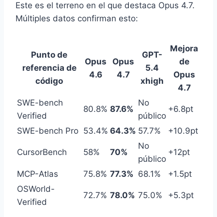
Este es el terreno en el que destaca Opus 4.7.
Múltiples datos confirman esto:
Mejora
Punto de
GPT-
Opus
Opus
de
referencia de
5.4
4.6
4.7
Opus
código
xhigh
4.7
SWE-bench
No
80.8%
87.6%
+6.8pt
Verified
público
SWE-bench Pro
53.4%
64.3%
57.7%
+10.9pt
No
CursorBench
58%
70%
+12pt
público
MCP-Atlas
75.8%
77.3%
68.1%
+1.5pt
OSWorld-
72.7%
78.0%
75.0%
+5.3pt
Verified