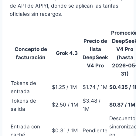
de API de APIYI, donde se aplican las tarifas
oficiales sin recargos.
Promoció
Precio de
DeepSee
Concepto de
lista
V4 Pro
Grok 4.3
facturación
DeepSeek
(hasta
V4 Pro
2026-05
31)
Tokens de
$1.25 / 1M
$1.74 / 1M
$0.435 / 
entrada
Tokens de
$3.48 /
$2.50 / 1M
$0.87 / 1M
salida
1M
Descuento
Entrada con
sincroniza
$0.31 / 1M
Pendiente
caché
en