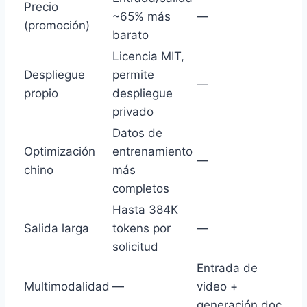
Precio
~65% más
—
(promoción)
barato
Licencia MIT,
Despliegue
permite
—
propio
despliegue
privado
Datos de
Optimización
entrenamiento
—
chino
más
completos
Hasta 384K
Salida larga
tokens por
—
solicitud
Entrada de
Multimodalidad
—
video +
generación doc