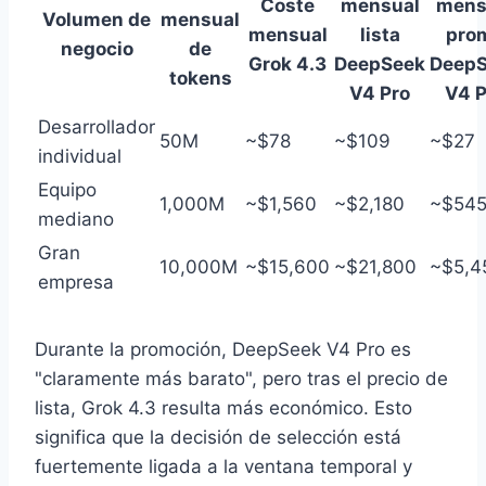
Coste
mensual
mens
Volumen de
mensual
mensual
lista
pro
negocio
de
Grok 4.3
DeepSeek
Deep
tokens
V4 Pro
V4 P
Desarrollador
50M
~$78
~$109
~$27
individual
Equipo
1,000M
~$1,560
~$2,180
~$54
mediano
Gran
10,000M
~$15,600
~$21,800
~$5,4
empresa
Durante la promoción, DeepSeek V4 Pro es
"claramente más barato", pero tras el precio de
lista, Grok 4.3 resulta más económico. Esto
significa que la decisión de selección está
fuertemente ligada a la ventana temporal y