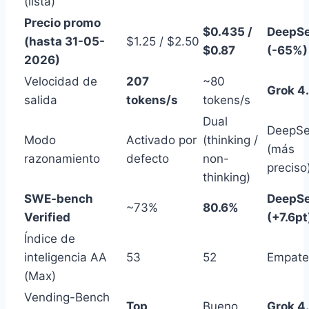
(lista)
Precio promo
$0.435 /
DeepS
(hasta 31-05-
$1.25 / $2.50
$0.87
(-65%)
2026)
Velocidad de
207
~80
Grok 4
salida
tokens/s
tokens/s
Dual
DeepS
Modo
Activado por
(thinking /
(más
razonamiento
defecto
non-
preciso
thinking)
SWE-bench
DeepS
~73%
80.6%
Verified
(+7.6pt
Índice de
inteligencia AA
53
52
Empate
(Max)
Vending-Bench
Top
Bueno
Grok 4