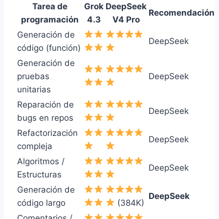
Tarea de
Grok
DeepSeek
Recomendación
programación
4.3
V4 Pro
Generación de
DeepSeek
código (función)
Generación de
pruebas
DeepSeek
unitarias
Reparación de
DeepSeek
bugs en repos
Refactorización
DeepSeek
compleja
Algoritmos /
DeepSeek
Estructuras
Generación de
DeepSeek
código largo
(384K)
Comentarios /