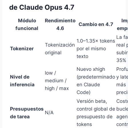
de Claude Opus 4.7
Módulo
Rendimiento
Im
Cambio en 4.7
funcional
4.6
empr
La fa
1.0–1.35× tokens
Tokenización
real 
Tokenizer
por el mismo
original
subir
texto
35%
Nuevo xhigh
Prof
low /
Nivel de
(predeterminado
y lat
medium /
inferencia
en Claude
más
high / max
Code)
prec
Versión beta,
Cost
Presupuestos
control global de
bucl
N/A
de tarea
presupuesto de
agen
tokens
cont