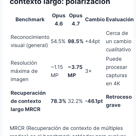
contexto largo: polarización
Opus
Opus
Benchmark
Cambio
Evaluación
4.6
4.7
Cerca de
Reconocimiento
54.5%
98.5%
+44pt
un cambio
visual (general)
cualitativo
Puede
Resolución
~1.15
~3.75
procesar
máxima de
3×
MP
MP
capturas
imagen
en 4K
Recuperación
Retroceso
de contexto
78.3%
32.2%
-46.1pt
grave
largo MRCR
MRCR (Recuperación de contexto de múltiples