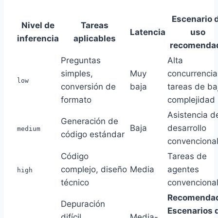
Escenario 
Nivel de
Tareas
Latencia
uso
inferencia
aplicables
recomenda
Preguntas
Alta
simples,
Muy
concurrencia
low
conversión de
baja
tareas de ba
formato
complejidad
Asistencia d
Generación de
Baja
desarrollo
medium
código estándar
convenciona
Código
Tareas de
complejo, diseño
Media
agentes
high
técnico
convenciona
Recomenda
Depuración
Escenarios 
difícil,
Media-