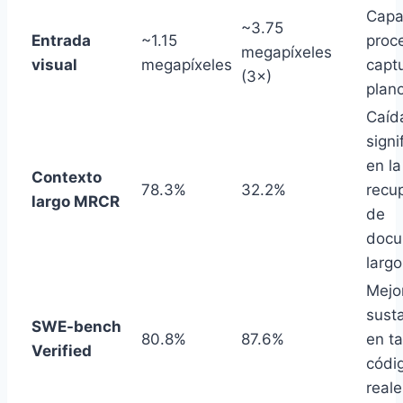
Capa
~3.75
Entrada
~1.15
proc
megapíxeles
visual
megapíxeles
capt
(3×)
plan
Caíd
signi
en la
Contexto
78.3%
32.2%
recu
largo MRCR
de
docu
largo
Mejo
susta
SWE-bench
80.8%
87.6%
en t
Verified
códi
reale