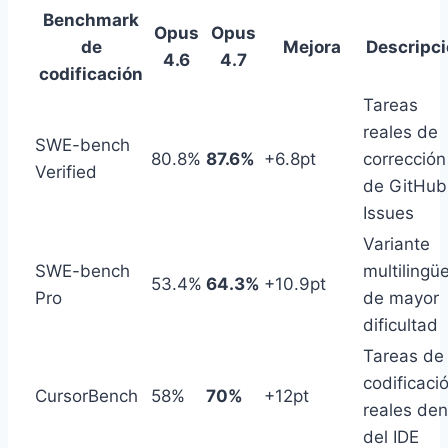
Benchmark
Opus
Opus
de
Mejora
Descripc
4.6
4.7
codificación
Tareas
reales de
SWE-bench
80.8%
87.6%
+6.8pt
corrección
Verified
de GitHub
Issues
Variante
SWE-bench
multilingü
53.4%
64.3%
+10.9pt
Pro
de mayor
dificultad
Tareas de
codificaci
CursorBench
58%
70%
+12pt
reales den
del IDE