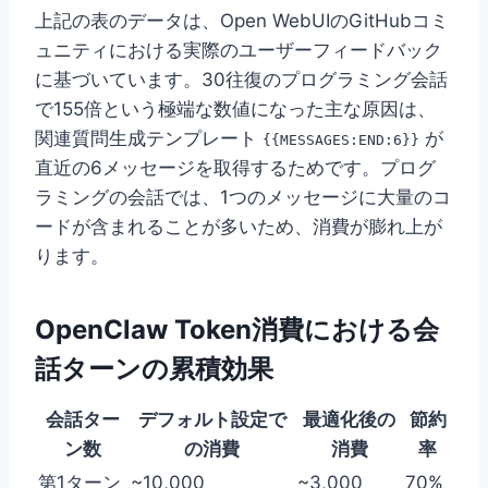
上記の表のデータは、Open WebUIのGitHubコミ
ュニティにおける実際のユーザーフィードバック
に基づいています。30往復のプログラミング会話
で155倍という極端な数値になった主な原因は、
関連質問生成テンプレート
が
{{MESSAGES:END:6}}
直近の6メッセージを取得するためです。プログ
ラミングの会話では、1つのメッセージに大量のコ
ードが含まれることが多いため、消費が膨れ上が
ります。
OpenClaw Token消費における会
話ターンの累積効果
会話ター
デフォルト設定で
最適化後の
節約
ン数
の消費
消費
率
第1ターン
~10,000
~3,000
70%