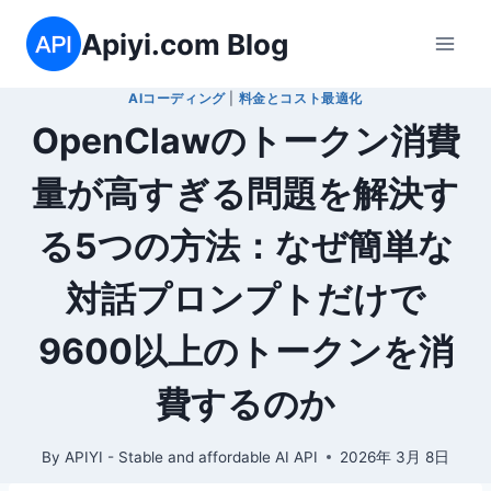
内
Apiyi.com Blog
容
を
AIコーディング
|
料金とコスト最適化
ス
OpenClawのトークン消費
キ
ッ
量が高すぎる問題を解決す
プ
る5つの方法：なぜ簡単な
対話プロンプトだけで
9600以上のトークンを消
費するのか
By
APIYI - Stable and affordable AI API
2026年 3月 8日