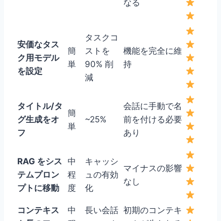
なる
タスクコ
安価なタス
簡
ストを
機能を完全に維
ク用モデル
単
90% 削
持
を設定
減
タイトル/タ
会話に手動で名
簡
グ生成をオ
~25%
前を付ける必要
単
フ
あり
RAG をシス
中
キャッシ
マイナスの影響
テムプロン
程
ュの有効
なし
プトに移動
度
化
コンテキス
中
長い会話
初期のコンテキ