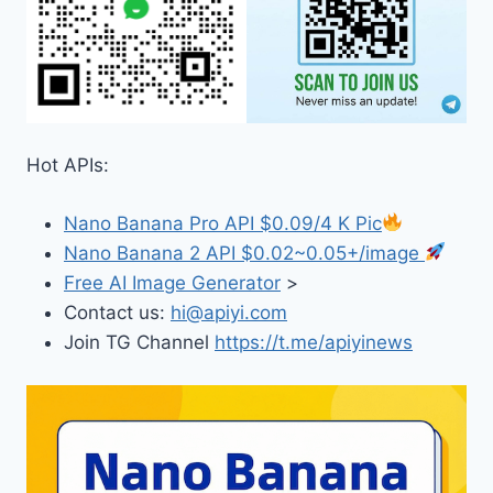
Hot APIs:
Nano Banana Pro API $0.09/4 K Pic
Nano Banana 2 API $0.02~0.05+/image
Free AI Image Generator
>
Contact us:
hi@apiyi.com
Join TG Channel
https://t.me/apiyinews