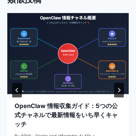
ン
OpenClaw 情報収集ガイド：5つの公
式チャネルで最新情報をいち早くキャ
ッチ
By
APIYI - Stable and affordable AI API