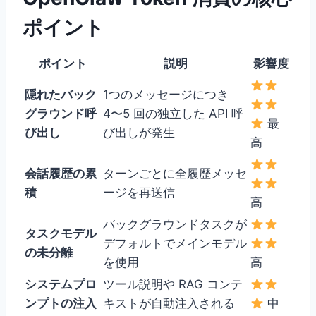
ポイント
ポイント
説明
影響度
隠れたバック
1つのメッセージにつき
グラウンド呼
4〜5 回の独立した API 呼
最
び出し
び出しが発生
高
会話履歴の累
ターンごとに全履歴メッセ
積
ージを再送信
高
バックグラウンドタスクが
タスクモデル
デフォルトでメインモデル
の未分離
を使用
高
システムプロ
ツール説明や RAG コンテ
ンプトの注入
キストが自動注入される
中