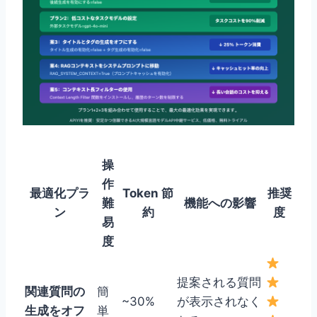
操
作
最適化プラ
Token 節
推奨
難
機能への影響
ン
約
度
易
度
提案される質問
関連質問の
簡
~30%
が表示されなく
生成をオフ
単