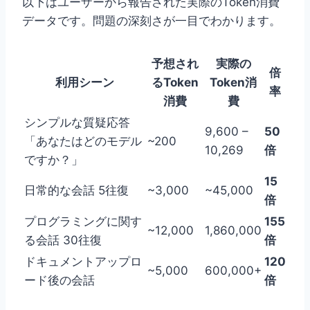
以下はユーザーから報告された実際のToken消費
データです。問題の深刻さが一目でわかります。
予想され
実際の
倍
利用シーン
るToken
Token消
率
消費
費
シンプルな質疑応答
9,600 –
50
「あなたはどのモデル
~200
10,269
倍
ですか？」
15
日常的な会話 5往復
~3,000
~45,000
倍
プログラミングに関す
155
~12,000
1,860,000
る会話 30往復
倍
ドキュメントアップロ
120
~5,000
600,000+
ード後の会話
倍