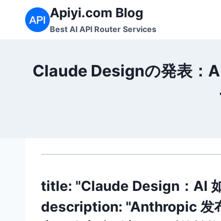
内
Apiyi.com Blog
容
Best AI API Router Services
を
ス
キ
Claude Design
ッ
プ
title: "Claude Desi
description: "Anthropic