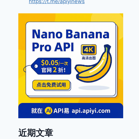
https://t.me/apiyinews
近期文章