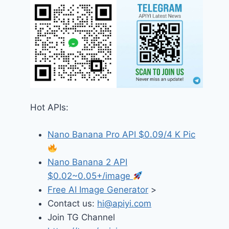
Hot APIs:
Nano Banana Pro API $0.09/4 K Pic
Nano Banana 2 API
$0.02~0.05+/image
Free AI Image Generator
>
Contact us:
hi@apiyi.com
Join TG Channel