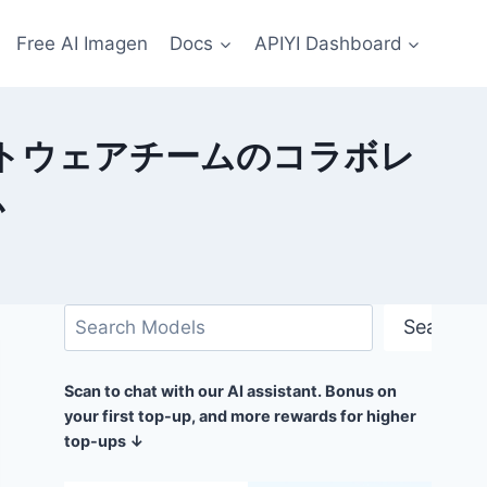
Free AI Imagen
Docs
APIYI Dashboard
ソフトウェアチームのコラボレ
か
検
Search
索
Scan to chat with our AI assistant. Bonus on
your first top-up, and more rewards for higher
top-ups ↓