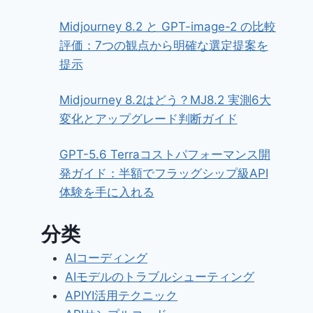
Midjourney 8.2 と GPT-image-2 の比較
評価：7つの観点から明確な選定提案を
提示
Midjourney 8.2はどう？MJ8.2 実測6大
変化とアップグレード判断ガイド
GPT-5.6 Terraコストパフォーマンス開
発ガイド：半額でフラッグシップ級API
体験を手に入れる
分类
AIコーディング
AIモデルのトラブルシューティング
APIYI活用テクニック