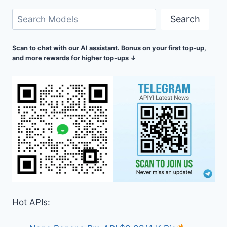
搜
Search
尋
Scan to chat with our AI assistant. Bonus on your first top-up,
and more rewards for higher top-ups ↓
Hot APIs: