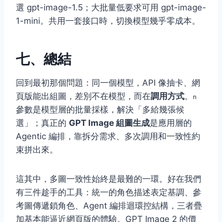
選 gpt-image-1.5；大批量低要求可用 gpt-image-
1-mini。共用一套接口時，切換模型幾乎零成本。
七、總結
回到最初那個問題：同一個模型，API 像抽卡、網
頁版能出組圖，差別不在模型，而在
調用方式
。
n
參數是模型層的批量採樣，解決「多給幾張候
選」；真正的
GPT Image 組圖生成
是應用層的
Agentic 編排，靠拆分需求、多次調用和一致性約
束拼出來。
這其中，多圖一致性始終是最難的一環。好在我們
有三件趁手的工具：統一的角色描述表定基調、參
考圖傳遞鎖角色、Agent 編排迴環控結構，三者疊
加基本能逼近網頁版的體驗。GPT Image 2 的價