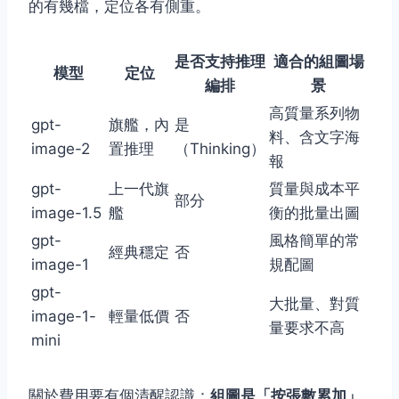
的有幾檔，定位各有側重。
是否支持推理
適合的組圖場
模型
定位
編排
景
高質量系列物
gpt-
旗艦，內
是
料、含文字海
image-2
置推理
（Thinking）
報
gpt-
上一代旗
質量與成本平
部分
image-1.5
艦
衡的批量出圖
gpt-
風格簡單的常
經典穩定
否
image-1
規配圖
gpt-
大批量、對質
image-1-
輕量低價
否
量要求不高
mini
關於費用要有個清醒認識：
組圖是「按張數累加」