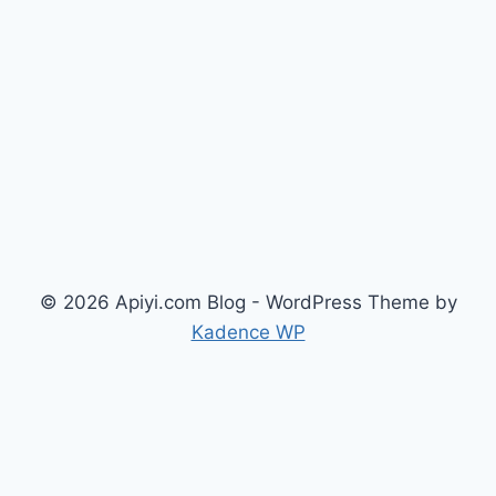
© 2026 Apiyi.com Blog - WordPress Theme by
Kadence WP
简体中文
(
簡體中文
)
繁體中文
English
(
英語
)
Русский
(
俄語
)
日本語
(
日語
)
한국어
(
韓語
)