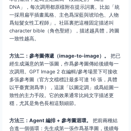
DNA」，每次調用都原樣附在提示詞裏。比如「統
一採用扁平插畫風格、主色爲深藍與琥珀色、人物
爲短髮女性工程師」。社區裏把這種固定描述叫
character bible（角色聖經），描述越具體，跨圖
一致性越高。
方法二：參考圖傳遞（image-to-image）。
把已
經生成滿意的第一張圖，作爲參考圖傳給後續每一
次調用。GPT Image 2 在編輯/參考場景下可接收
多張參考圖（官方文檔標註最多可達 16 張，具體
以平臺實測爲準），這讓「以圖定調」成爲組圖一
致性的主力手段。它的效果通常比純文字描述更
穩，尤其是角色長相這類細節。
方法三：Agent 編排 + 參考圖迴環。
把前兩種結
合進一個循環：先生成第一張作爲基準圖，後續每