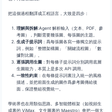
把這個過程翻譯成工程語言，大致是四步：
理解與拆解
:Agent 解析輸入（文本、PDF、參
考圖），判斷需要幾張圖、每張圖的主題。
生成子提示詞
：爲每張圖各寫一條獨立的提示
詞，例如「整體架構圖」「關鍵流程圖」「數
據對比圖」。
逐張調用生圖
：對每條子提示詞分別調用底層
生圖能力，本質上是多次 API 調用。
一致性約束
：在每條提示詞裏注入統一的風格
描述，並把前面生成的圖作爲參考圖傳給後
面，保證整組視覺統一。
學術界也在用類似思路。多智能體框架（如視頻生
成裏的 ViMax、文生圖裏的 Maestro）會把一個大