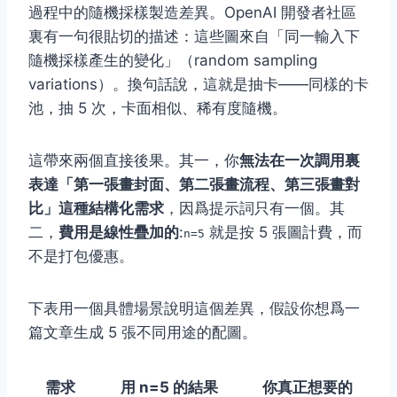
過程中的隨機採樣製造差異。OpenAI 開發者社區
裏有一句很貼切的描述：這些圖來自「同一輸入下
隨機採樣產生的變化」（random sampling
variations）。換句話說，這就是抽卡——同樣的卡
池，抽 5 次，卡面相似、稀有度隨機。
這帶來兩個直接後果。其一，你
無法在一次調用裏
表達「第一張畫封面、第二張畫流程、第三張畫對
比」這種結構化需求
，因爲提示詞只有一個。其
二，
費用是線性疊加的
:
就是按 5 張圖計費，而
n=5
不是打包優惠。
下表用一個具體場景說明這個差異，假設你想爲一
篇文章生成 5 張不同用途的配圖。
需求
用 n=5 的結果
你真正想要的