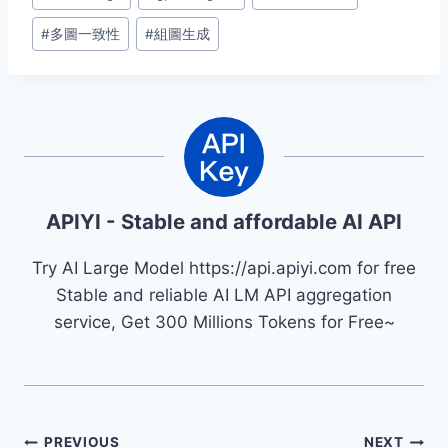
Tags:
#
多圖一致性
#
組圖生成
APIYI - Stable and affordable AI API
Try AI Large Model https://api.apiyi.com for free
Stable and reliable AI LM API aggregation
service, Get 300 Millions Tokens for Free~
PREVIOUS
NEXT