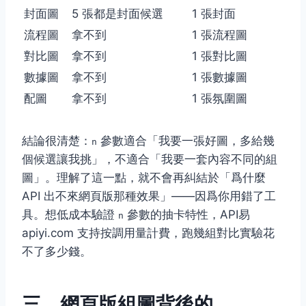
封面圖
5 張都是封面候選
1 張封面
流程圖
拿不到
1 張流程圖
對比圖
拿不到
1 張對比圖
數據圖
拿不到
1 張數據圖
配圖
拿不到
1 張氛圍圖
結論很清楚：
參數適合「我要一張好圖，多給幾
n
個候選讓我挑」，不適合「我要一套內容不同的組
圖」。理解了這一點，就不會再糾結於「爲什麼
API 出不來網頁版那種效果」——因爲你用錯了工
具。想低成本驗證
參數的抽卡特性，API易
n
apiyi.com 支持按調用量計費，跑幾組對比實驗花
不了多少錢。
三、網頁版組圖背後的