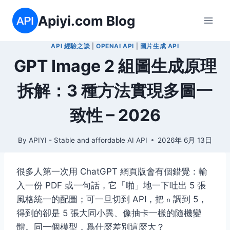
Skip
Apiyi.com Blog
to
content
API 經驗之談
|
OPENAI API
|
圖片生成 API
GPT Image 2 組圖生成原理
拆解：3 種方法實現多圖一
致性 – 2026
By
APIYI - Stable and affordable AI API
2026年 6月 13日
很多人第一次用 ChatGPT 網頁版會有個錯覺：輸
入一份 PDF 或一句話，它「啪」地一下吐出 5 張
風格統一的配圖；可一旦切到 API，把
調到 5，
n
得到的卻是 5 張大同小異、像抽卡一樣的隨機變
體。同一個模型，爲什麼差別這麼大？