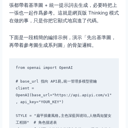
張都帶着基準圖 + 統一提示詞去生成，必要時把上
一張也一起作爲參考。這就是網頁版 Thinking 模式
在做的事，只是你把它顯式地寫進了代碼。
下面是一段精簡的編排示例，演示「先出基準圖，
再帶着參考圖生成系列圖」的骨架邏輯。
from openai import OpenAI

# base_url 指向 API易,統一管理多模型密鑰

client = 
OpenAI(base_url="https://api.apiyi.com/v1"
, api_key="YOUR_KEY")

STYLE = "扁平插畫風格,主色深藍與琥珀,人物爲短髮女
工程師"  # 角色描述表
