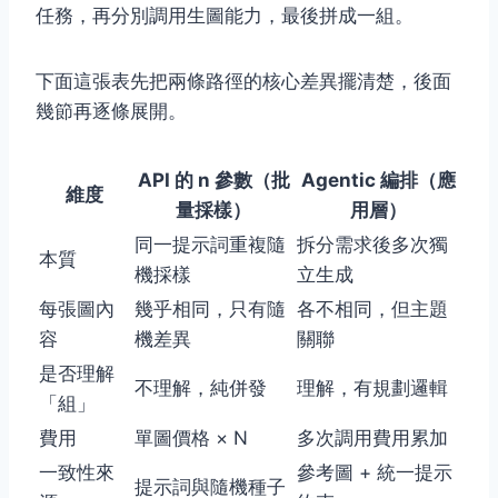
任務，再分別調用生圖能力，最後拼成一組。
下面這張表先把兩條路徑的核心差異擺清楚，後面
幾節再逐條展開。
API 的 n 參數（批
Agentic 編排（應
維度
量採樣）
用層）
同一提示詞重複隨
拆分需求後多次獨
本質
機採樣
立生成
每張圖內
幾乎相同，只有隨
各不相同，但主題
容
機差異
關聯
是否理解
不理解，純併發
理解，有規劃邏輯
「組」
費用
單圖價格 × N
多次調用費用累加
一致性來
參考圖 + 統一提示
提示詞與隨機種子