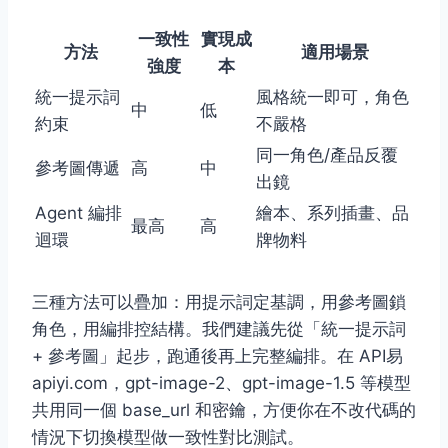
一致性
實現成
方法
適用場景
強度
本
統一提示詞
風格統一即可，角色
中
低
約束
不嚴格
同一角色/產品反覆
參考圖傳遞
高
中
出鏡
Agent 編排
繪本、系列插畫、品
最高
高
迴環
牌物料
三種方法可以疊加：用提示詞定基調，用參考圖鎖
角色，用編排控結構。我們建議先從「統一提示詞
+ 參考圖」起步，跑通後再上完整編排。在 API易
apiyi.com，gpt-image-2、gpt-image-1.5 等模型
共用同一個 base_url 和密鑰，方便你在不改代碼的
情況下切換模型做一致性對比測試。