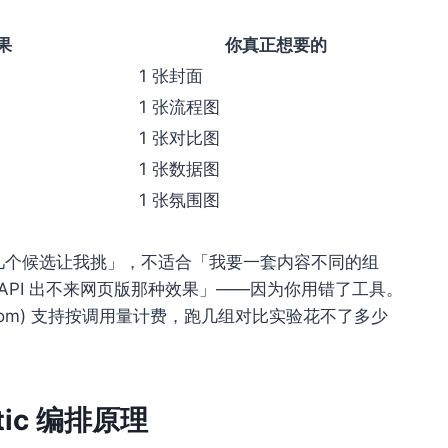
果
你真正想要的
1 张封面
1 张流程图
1 张对比图
1 张数据图
1 张氛围图
几个候选让我挑」，不适合「我要一套内容不同的组
API 出不来网页版那种效果」——因为你用错了工具。
yi.com) 支持按调用量计费，跑几组对比实验花不了多少
ic 编排原理