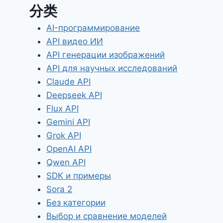
分类
AI-программирование
API видео ИИ
API генерации изображений
API для научных исследований
Claude API
Deepseek API
Flux API
Gemini API
Grok API
OpenAI API
Qwen API
SDK и примеры
Sora 2
Без категории
Выбор и сравнение моделей