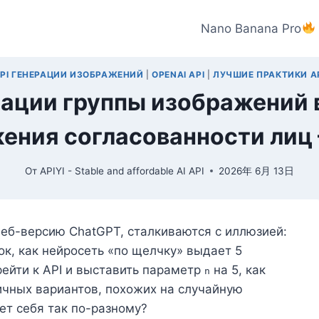
Nano Banana Pro
PI ГЕНЕРАЦИИ ИЗОБРАЖЕНИЙ
|
OPENAI API
|
ЛУЧШИЕ ПРАКТИКИ A
ации группы изображений в
ения согласованности лиц
От
APIYI - Stable and affordable AI API
2026年 6月 13日
веб-версию ChatGPT, сталкиваются с иллюзией:
рок, как нейросеть «по щелчку» выдает 5
рейти к API и выставить параметр
на 5, как
n
ичных вариантов, похожих на случайную
ет себя так по-разному?