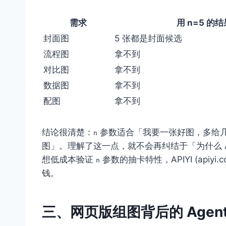
需求
用 n=5 的结
封面图
5 张都是封面候选
流程图
拿不到
对比图
拿不到
数据图
拿不到
配图
拿不到
结论很清楚：
参数适合「我要一张好图，多给
n
图」。理解了这一点，就不会再纠结于「为什么 
想低成本验证
参数的抽卡特性，APIYI (api
n
钱。
三、网页版组图背后的 Agent