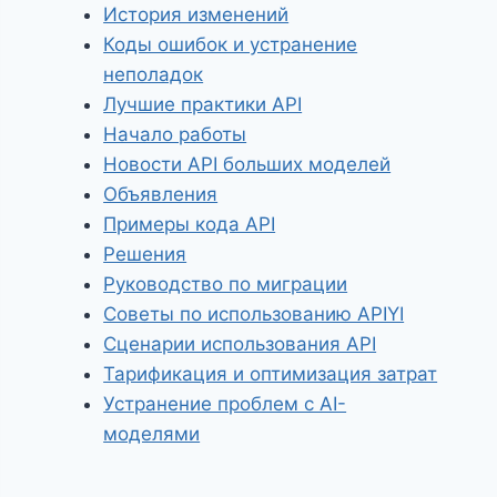
История изменений
Коды ошибок и устранение
неполадок
Лучшие практики API
Начало работы
Новости API больших моделей
Объявления
Примеры кода API
Решения
Руководство по миграции
Советы по использованию APIYI
Сценарии использования API
Тарификация и оптимизация затрат
Устранение проблем с AI-
моделями