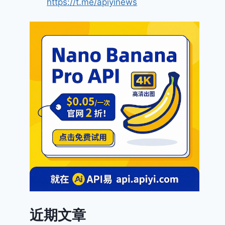
https://t.me/apiyinews
近期文章