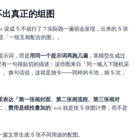
做不出真正的组图
设成 5 不就行了？实际跑一遍就会发现，出来的 5 张
n
不是「一组互相配合的图」。
提示词，而是
用同一个提示词再跑几遍
，靠模型生成过
社区里有一句很贴切的描述：这些图来自「同一输入下随机采
ations）。换句话说，这就是抽卡——同样的卡池，抽 5 次，
里表达「第一张画封面、第二张画流程、第三张画对
二，
费用是线性叠加的
:
就是按 5 张图计费，而不是
n=5
篇文章生成 5 张不同用途的配图。