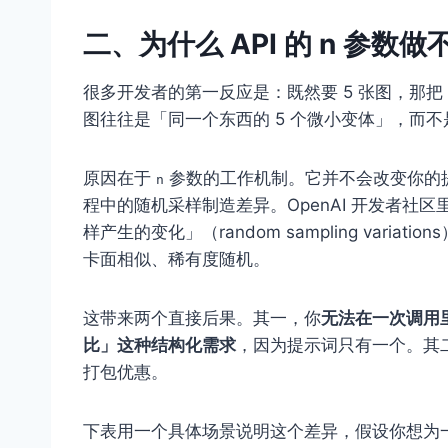
二、为什么 API 的 n 参数
很多开发者的第一反应是：既然要 5 张图，那把
图往往是「同一个东西的 5 个微小变体」，而
原因在于
参数的工作机制。它并不会改变你的
n
程中的随机采样制造差异。OpenAI 开发者
样产生的变化」（random sampling vari
卡面相似、稀有度随机。
这带来两个直接后果。其一，你
无法在一次调用
比」这种结构化需求
，因为提示词只有一个。其
打包优惠。
下表用一个具体场景说明这个差异，假设你想为一