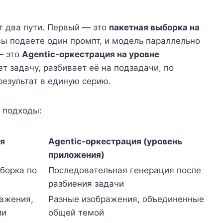
т два пути. Первый — это
пакетная выборка на
вы подаете один промпт, и модель параллельно
— это
Agentic-оркестрация на уровне
ет задачу, разбивает её на подзадачи, по
езультат в единую серию.
 подходы:
я
Agentic-оркестрация (уровень
приложения)
борка по
Последовательная генерация после
разбиения задачи
ажения,
Разные изображения, объединенные
ии
общей темой