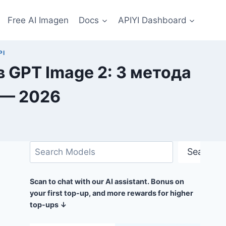
Free AI Imagen
Docs
APIYI Dashboard
PI
 GPT Image 2: 3 метода
 — 2026
Поиск
Search
Scan to chat with our AI assistant. Bonus on
your first top-up, and more rewards for higher
top-ups ↓