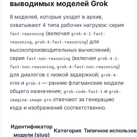
выводимых моделей Grok
8 моделей, которые уходят в архив,
охватывают 4 типа рабочих нагрузок: серия
(включая
fast-reasoning
grok-4-1-fast-
,
) для
reasoning
grok-4-fast-reasoning
высокопроизводительных вычислений;
серия
(включая
fast-non-reasoning
grok-4-1-
,
)
fast-non-reasoning
grok-4-fast-non-reasoning
для диалогов с низкой задержкой;
grok-4-
и
— ранние флагманские модели
0709
grok-3
общего назначения;
и
grok-code-fast-1
grok-
отвечают за генерацию
imagine-image-pro
кода и изображений соответственно.
Идентификатор
Категория
Типичное использо
модели (slug)