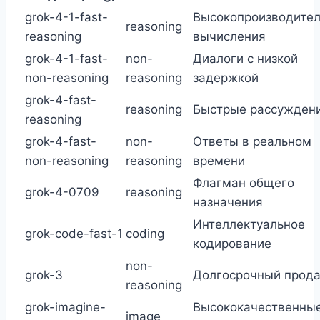
grok-4-1-fast-
Высокопроизводите
reasoning
reasoning
вычисления
grok-4-1-fast-
non-
Диалоги с низкой
non-reasoning
reasoning
задержкой
grok-4-fast-
reasoning
Быстрые рассужден
reasoning
grok-4-fast-
non-
Ответы в реальном
non-reasoning
reasoning
времени
Флагман общего
grok-4-0709
reasoning
назначения
Интеллектуальное
grok-code-fast-1
coding
кодирование
non-
grok-3
Долгосрочный прод
reasoning
grok-imagine-
Высококачественны
image