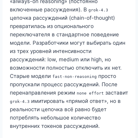
«always-on reasoning» (постоянно
включенные рассуждения). В
grok-4.3
цепочка рассуждений (chain-of-thought)
превратилась из опционального
переключателя в стандартное поведение
модели. Разработчики могут выбирать один
из трех уровней интенсивности
рассуждений: low, medium или high, но
возможности полностью отключить их нет.
Старые модели
просто
fast-non-reasoning
пропускали процесс рассуждений. После
перенаправления режим
заставит
none effort
имитировать «прямой ответ», но в
grok-4.3
реальности цепочка всё равно будет
потреблять небольшое количество
внутренних токенов рассуждений.