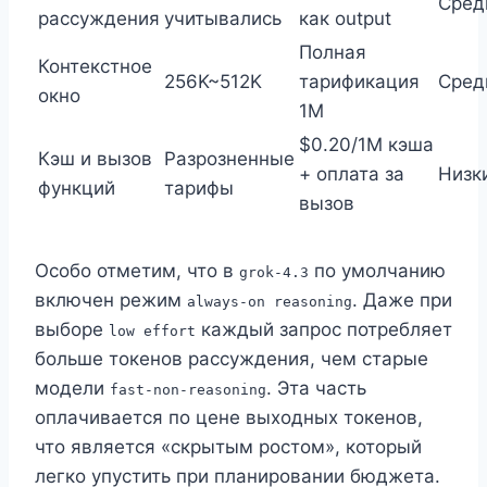
Сред
рассуждения
учитывались
как output
Полная
Контекстное
256K~512K
тарификация
Сред
окно
1M
$0.20/1M кэша
Кэш и вызов
Разрозненные
+ оплата за
Низк
функций
тарифы
вызов
Особо отметим, что в
по умолчанию
grok-4.3
включен режим
. Даже при
always-on reasoning
выборе
каждый запрос потребляет
low effort
больше токенов рассуждения, чем старые
модели
. Эта часть
fast-non-reasoning
оплачивается по цене выходных токенов,
что является «скрытым ростом», который
легко упустить при планировании бюджета.