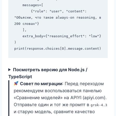
    messages=[

        {"role": "user", "content": 
"Объясни, что такое always-on reasoning, в 
200 словах"}

    ],

    extra_body={"reasoning_effort": "low"}

)

Посмотреть версию для Node.js /
TypeScript
Совет по миграции
: Перед переходом
рекомендуем воспользоваться панелью
«Сравнение моделей» на APIYI (apiyi.com).
Отправьте один и тот же промпт в
grok-4.3
и старую модель, сравните качество