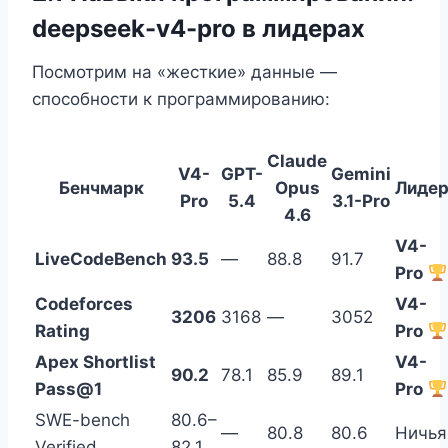
deepseek-v4-pro в лидерах
Посмотрим на «жесткие» данные —
способности к программированию:
Claude
V4-
GPT-
Gemini
Бенчмарк
Opus
Лиде
Pro
5.4
3.1-Pro
4.6
V4-
LiveCodeBench
93.5
—
88.8
91.7
Pro
Codeforces
V4-
3206
3168
—
3052
Rating
Pro
Apex Shortlist
V4-
90.2
78.1
85.9
89.1
Pass@1
Pro
SWE-bench
80.6–
—
80.8
80.6
Ничья
Verified
82.1