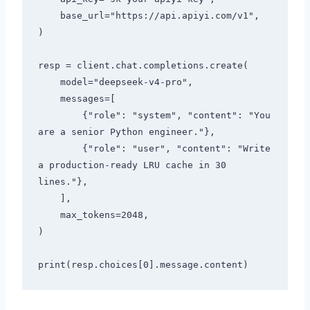
    base_url="https://api.apiyi.com/v1",

)

resp = client.chat.completions.create(

    model="deepseek-v4-pro",

    messages=[

        {"role": "system", "content": "You 
are a senior Python engineer."},

        {"role": "user", "content": "Write 
a production-ready LRU cache in 30 
lines."},

    ],

    max_tokens=2048,

)
