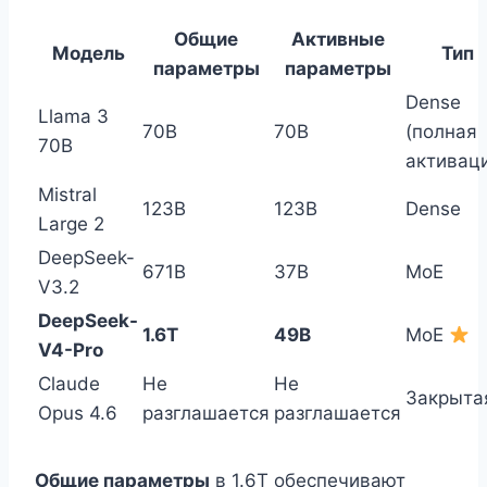
Общие
Активные
Модель
Тип
параметры
параметры
Dense
Llama 3
70B
70B
(полная
70B
активац
Mistral
123B
123B
Dense
Large 2
DeepSeek-
671B
37B
MoE
V3.2
DeepSeek-
1.6T
49B
MoE
V4-Pro
Claude
Не
Не
Закрыта
Opus 4.6
разглашается
разглашается
Общие параметры
в 1.6T обеспечивают