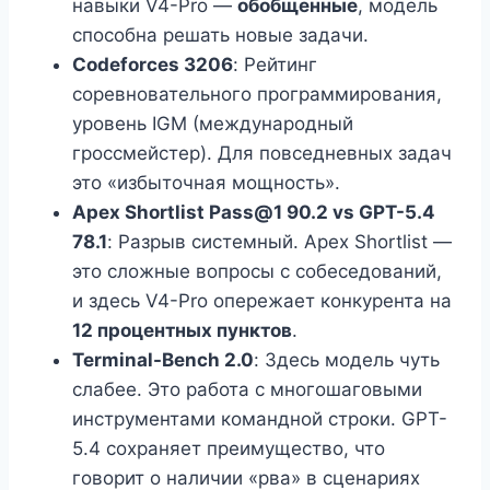
навыки V4-Pro —
обобщенные
, модель
способна решать новые задачи.
Codeforces 3206
: Рейтинг
соревновательного программирования,
уровень IGM (международный
гроссмейстер). Для повседневных задач
это «избыточная мощность».
Apex Shortlist Pass@1 90.2 vs GPT-5.4
78.1
: Разрыв системный. Apex Shortlist —
это сложные вопросы с собеседований,
и здесь V4-Pro опережает конкурента на
12 процентных пунктов
.
Terminal-Bench 2.0
: Здесь модель чуть
слабее. Это работа с многошаговыми
инструментами командной строки. GPT-
5.4 сохраняет преимущество, что
говорит о наличии «рва» в сценариях