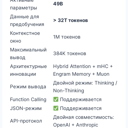
Активные
49B
параметры
Данные для
> 32T токенов
предобучения
Контекстное
1M токенов
окно
Максимальный
384K токенов
вывод
Архитектурные
Hybrid Attention + mHC +
инновации
Engram Memory + Muon
Двойной режим: Thinking /
Режим вывода
Non-Thinking
Function Calling
Поддерживается
JSON-режим
Поддерживается
Двойная совместимость:
API-протокол
OpenAI + Anthropic