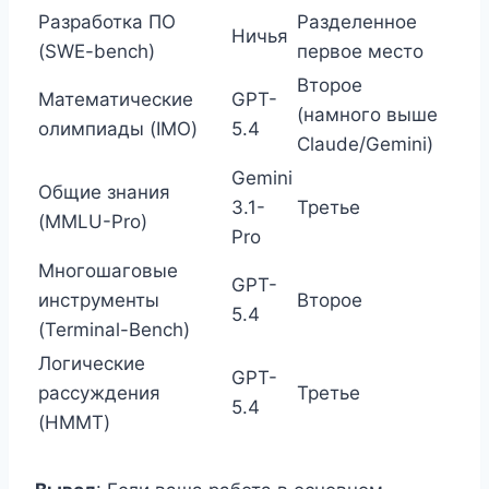
Разработка ПО
Разделенное
Ничья
(SWE-bench)
первое место
Второе
Математические
GPT-
(намного выше
олимпиады (IMO)
5.4
Claude/Gemini)
Gemini
Общие знания
3.1-
Третье
(MMLU-Pro)
Pro
Многошаговые
GPT-
инструменты
Второе
5.4
(Terminal-Bench)
Логические
GPT-
рассуждения
Третье
5.4
(HMMT)