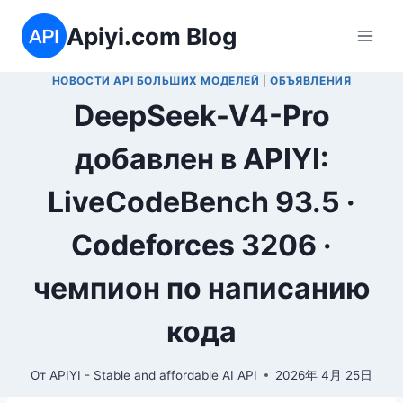
Перейти
Apiyi.com Blog
к
содержимому
НОВОСТИ API БОЛЬШИХ МОДЕЛЕЙ
|
ОБЪЯВЛЕНИЯ
DeepSeek-V4-Pro
добавлен в APIYI:
LiveCodeBench 93.5 ·
Codeforces 3206 ·
чемпион по написанию
кода
От
APIYI - Stable and affordable AI API
2026年 4月 25日