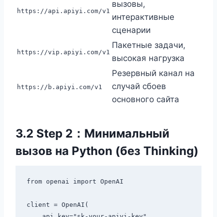
вызовы,
https://api.apiyi.com/v1
интерактивные
сценарии
Пакетные задачи,
https://vip.apiyi.com/v1
высокая нагрузка
Резервный канал на
случай сбоев
https://b.apiyi.com/v1
основного сайта
3.2 Step 2：Минимальный
вызов на Python (без Thinking)
from openai import OpenAI

client = OpenAI(

    api_key="sk-your-apiyi-key",
