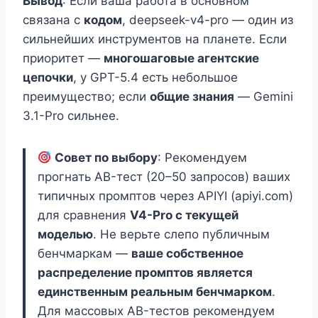
Вывод
: Если ваша работа в основном
связана с
кодом
, deepseek-v4-pro — один из
сильнейших инструментов на планете. Если
приоритет —
многошаговые агентские
цепочки
, у GPT-5.4 есть небольшое
преимущество; если
общие знания
— Gemini
3.1-Pro сильнее.
Совет по выбору
: Рекомендуем
прогнать AB-тест (20–50 запросов) ваших
типичных промптов через APIYI (apiyi.com)
для сравнения
V4-Pro с текущей
моделью
. Не верьте слепо публичным
бенчмаркам —
ваше собственное
распределение промптов является
единственным реальным бенчмарком
.
Для массовых AB-тестов рекомендуем