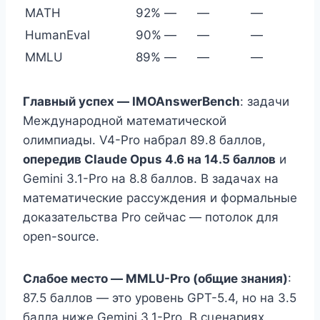
MATH
92%
—
—
—
HumanEval
90%
—
—
—
MMLU
89%
—
—
—
Главный успех — IMOAnswerBench
: задачи
Международной математической
олимпиады. V4-Pro набрал 89.8 баллов,
опередив Claude Opus 4.6 на 14.5 баллов
и
Gemini 3.1-Pro на 8.8 баллов. В задачах на
математические рассуждения и формальные
доказательства Pro сейчас — потолок для
open-source.
Слабое место — MMLU-Pro (общие знания)
:
87.5 баллов — это уровень GPT-5.4, но на 3.5
балла ниже Gemini 3.1-Pro. В сценариях