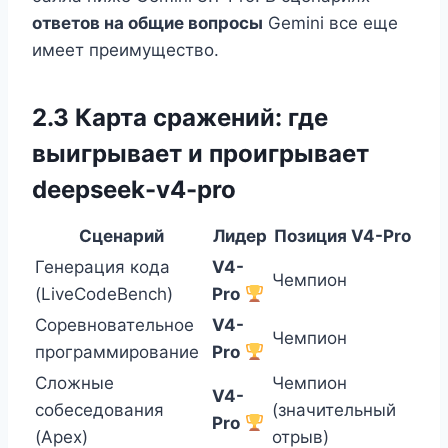
ответов на общие вопросы
Gemini все еще
имеет преимущество.
2.3 Карта сражений: где
выигрывает и проигрывает
deepseek-v4-pro
Сценарий
Лидер
Позиция V4-Pro
Генерация кода
V4-
Чемпион
(LiveCodeBench)
Pro
Соревновательное
V4-
Чемпион
программирование
Pro
Сложные
Чемпион
V4-
собеседования
(значительный
Pro
(Apex)
отрыв)