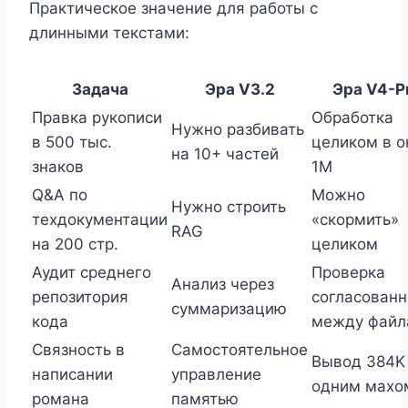
Практическое значение для работы с
длинными текстами:
Задача
Эра V3.2
Эра V4-P
Правка рукописи
Обработка
Нужно разбивать
в 500 тыс.
целиком в о
на 10+ частей
знаков
1M
Q&A по
Можно
Нужно строить
техдокументации
«скормить»
RAG
на 200 стр.
целиком
Аудит среднего
Проверка
Анализ через
репозитория
согласованн
суммаризацию
кода
между файл
Связность в
Самостоятельное
Вывод 384K
написании
управление
одним махо
романа
памятью