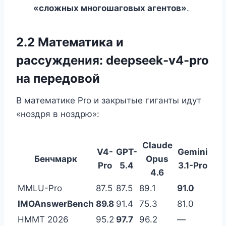
«сложных многошаговых агентов»
.
2.2 Математика и
рассуждения: deepseek-v4-pro
на передовой
В математике Pro и закрытые гиганты идут
«ноздря в ноздрю»:
Claude
V4-
GPT-
Gemini
Бенчмарк
Opus
Pro
5.4
3.1-Pro
4.6
MMLU-Pro
87.5
87.5
89.1
91.0
IMOAnswerBench
89.8
91.4
75.3
81.0
HMMT 2026
95.2
97.7
96.2
—