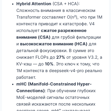
Hybrid Attention
(CSA + HCA):
Сложность внимания в классическом
Transformer составляет O(n²), что при 1M
контекста приводит к катастрофе. V4
использует
сжатое разреженное
внимание (CSA)
для грубой фильтрации
и
высокосжатое внимание (HCA)
для
детальной фокусировки. В сумме это
снижает FLOPs до
27%
от уровня V3.2, а
KV-кэш — до
10%
. Это ключ к тому, что
1M контекста в deepseek-v4-pro реально
работает.
mHC (Manifold-Constrained Hyper-
Connections)
: При обучении глубоких
MoE-моделей сигналы остаточных
связей искажаются после нескольких
десятков слоев. mHC накладывает