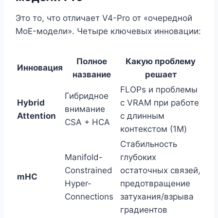
Это то, что отличает V4-Pro от «очередной
MoE-модели». Четыре ключевых инновации:
Полное
Какую проблему
Инновация
название
решает
FLOPs и проблемы
Гибридное
Hybrid
с VRAM при работе
внимание
Attention
с длинным
CSA + HCA
контекстом (1M)
Стабильность
Manifold-
глубоких
Constrained
остаточных связей,
mHC
Hyper-
предотвращение
Connections
затухания/взрыва
градиентов