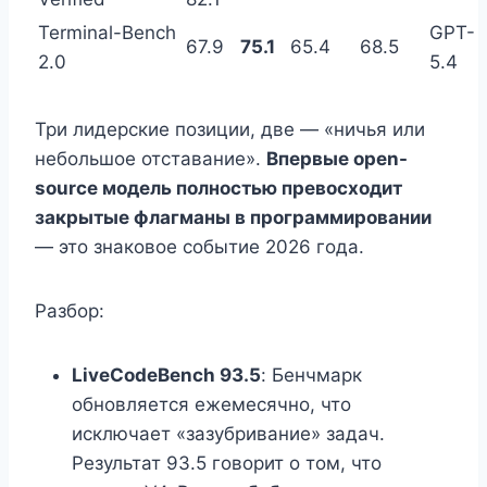
Terminal-Bench
GPT-
67.9
75.1
65.4
68.5
2.0
5.4
Три лидерские позиции, две — «ничья или
небольшое отставание».
Впервые open-
source модель полностью превосходит
закрытые флагманы в программировании
— это знаковое событие 2026 года.
Разбор:
LiveCodeBench 93.5
: Бенчмарк
обновляется ежемесячно, что
исключает «зазубривание» задач.
Результат 93.5 говорит о том, что