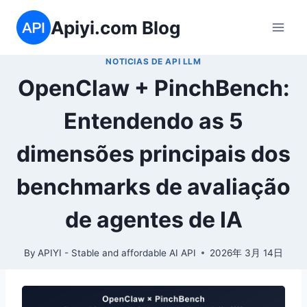
Skip
Apiyi.com Blog
to
content
NOTICIAS DE API LLM
OpenClaw + PinchBench:
Entendendo as 5
dimensões principais dos
benchmarks de avaliação
de agentes de IA
By
APIYI - Stable and affordable AI API
2026年 3月 14日