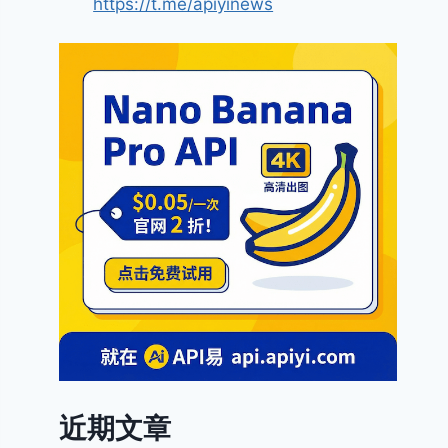
https://t.me/apiyinews
近期文章