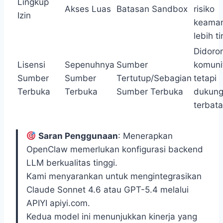
Lingkup
Akses Luas
Batasan Sandbox
risiko
Izin
keama
lebih ti
Didoro
Lisensi
Sepenuhnya
Sumber
komuni
Sumber
Sumber
Tertutup/Sebagian
tetapi
Terbuka
Terbuka
Sumber Terbuka
dukun
terbat
Saran Penggunaan
: Menerapkan
OpenClaw memerlukan konfigurasi backend
LLM berkualitas tinggi.
Kami menyarankan untuk mengintegrasikan
Claude Sonnet 4.6 atau GPT-5.4 melalui
APIYI apiyi.com.
Kedua model ini menunjukkan kinerja yang