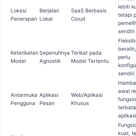
lebih k
Lokasi
Berjalan
SaaS Berbasis
tetapi 
Penerapan
Lokal
Cloud
pemeli
sendiri
Fleksib
beralih
Keterikatan
Sepenuhnya
Terikat pada
perlu
Model
Agnostik
Model Tertentu
konfigu
sendiri
Hamba
awal r
Antarmuka
Aplikasi
Web/Aplikasi
fungsio
Pengguna
Pesan
Khusus
terbata
aplikas
Fungsio
kuat, t