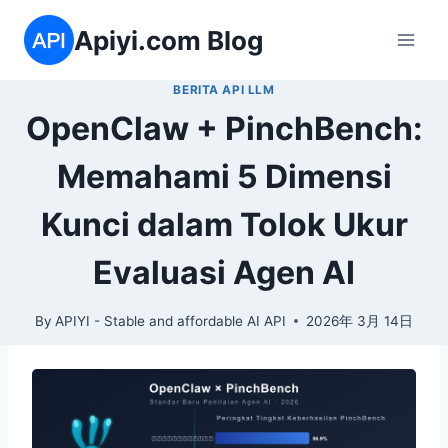
Skip
Apiyi.com Blog
to
content
BERITA API LLM
OpenClaw + PinchBench:
Memahami 5 Dimensi
Kunci dalam Tolok Ukur
Evaluasi Agen AI
By
APIYI - Stable and affordable AI API
2026年 3月 14日