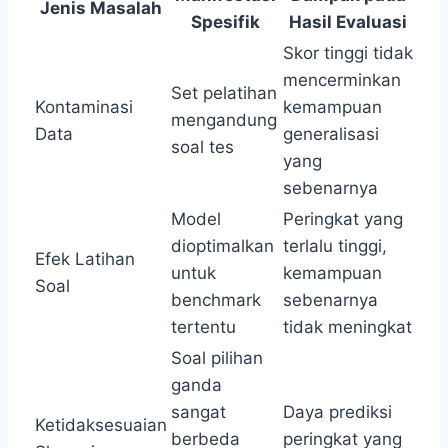
Jenis Masalah
Spesifik
Hasil Evaluasi
Skor tinggi tidak
mencerminkan
Set pelatihan
Kontaminasi
kemampuan
mengandung
Data
generalisasi
soal tes
yang
sebenarnya
Model
Peringkat yang
dioptimalkan
terlalu tinggi,
Efek Latihan
untuk
kemampuan
Soal
benchmark
sebenarnya
tertentu
tidak meningkat
Soal pilihan
ganda
sangat
Daya prediksi
Ketidaksesuaian
berbeda
peringkat yang