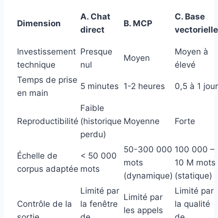
A. Chat
C. Base
Dimension
B. MCP
direct
vectorielle
Investissement
Presque
Moyen à
Moyen
technique
nul
élevé
Temps de prise
5 minutes
1-2 heures
0,5 à 1 jour
en main
Faible
Reproductibilité
(historique
Moyenne
Forte
perdu)
50-300 000
100 000 –
Échelle de
< 50 000
mots
10 M mots
corpus adaptée
mots
(dynamique)
(statique)
Limité par
Limité par
Limité par
Contrôle de la
la fenêtre
la qualité
les appels
sortie
de
de