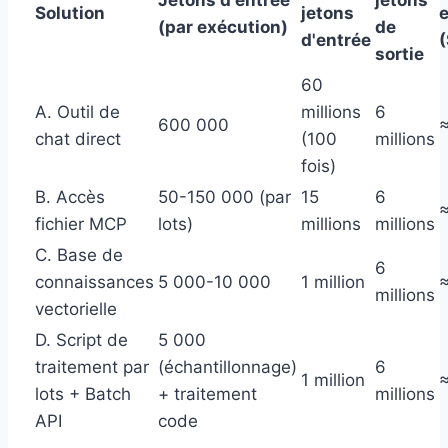
Solution
jetons
(par exécution)
de
d'entrée
sortie
60
A. Outil de
millions
6
600 000
≈
chat direct
(100
millions
fois)
B. Accès
50-150 000 (par
15
6
≈
fichier MCP
lots)
millions
millions
C. Base de
6
connaissances
5 000-10 000
1 million
≈
millions
vectorielle
D. Script de
5 000
traitement par
(échantillonnage)
6
1 million
≈
lots + Batch
+ traitement
millions
API
code