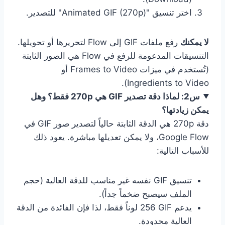
اختر تنسيق "Animated GIF (270p)" للتصدير.
لا يمكنك
رفع ملفات GIF إلى Flow لتحريرها أو تحويلها.
التنسيقات المدعومة للرفع في Flow هي الصور الثابتة
(تُستخدم في ميزات Frames to Video أو
Ingredients to Video).
س2: لماذا دقة تصدير GIF هي 270p فقط؟ وهل
يمكن زيادتها؟
دقة 270p هي الدقة الثابتة حالياً لتصدير صور GIF في
Google Flow، ولا يمكن تعديلها مباشرة. يعود ذلك
للأسباب التالية:
تنسيق GIF نفسه غير مناسب للدقة العالية (حجم
الملف سيصبح ضخماً جداً).
يدعم GIF‏ 256 لوناً فقط، لذا فإن الفائدة من الدقة
العالية محدودة.