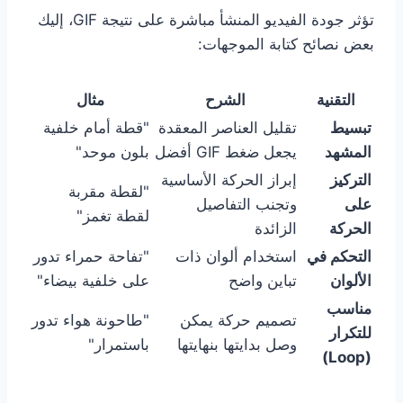
تؤثر جودة الفيديو المنشأ مباشرة على نتيجة GIF، إليك
بعض نصائح كتابة الموجهات:
التقنية
الشرح
مثال
تبسيط
تقليل العناصر المعقدة
"قطة أمام خلفية
المشهد
يجعل ضغط GIF أفضل
بلون موحد"
التركيز
إبراز الحركة الأساسية
"لقطة مقربة
على
وتجنب التفاصيل
لقطة تغمز"
الحركة
الزائدة
التحكم في
استخدام ألوان ذات
"تفاحة حمراء تدور
الألوان
تباين واضح
على خلفية بيضاء"
مناسب
تصميم حركة يمكن
"طاحونة هواء تدور
للتكرار
وصل بدايتها بنهايتها
باستمرار"
(Loop)