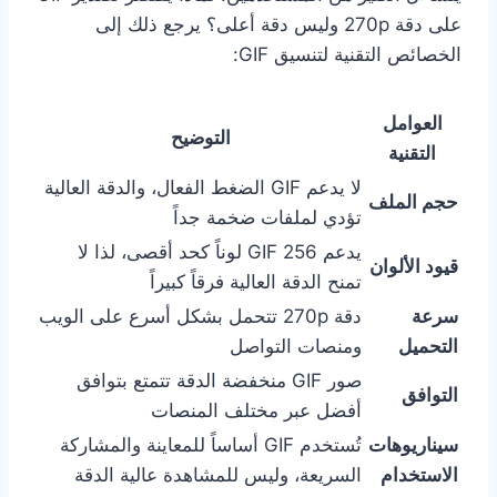
على دقة 270p وليس دقة أعلى؟ يرجع ذلك إلى
الخصائص التقنية لتنسيق GIF:
العوامل
التوضيح
التقنية
لا يدعم GIF الضغط الفعال، والدقة العالية
حجم الملف
تؤدي لملفات ضخمة جداً
يدعم GIF 256 لوناً كحد أقصى، لذا لا
قيود الألوان
تمنح الدقة العالية فرقاً كبيراً
سرعة
دقة 270p تتحمل بشكل أسرع على الويب
التحميل
ومنصات التواصل
صور GIF منخفضة الدقة تتمتع بتوافق
التوافق
أفضل عبر مختلف المنصات
سيناريوهات
تُستخدم GIF أساساً للمعاينة والمشاركة
الاستخدام
السريعة، وليس للمشاهدة عالية الدقة