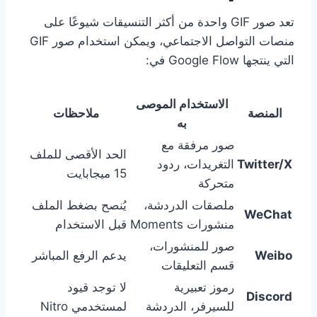
تعد صور GIF واحدة من أكثر التنسيقات شيوعًا على
منصات التواصل الاجتماعي، ويمكن استخدام صور GIF
التي ينتجها Google Flow في:
الاستخدام الموصى
المنصة
ملاحظات
به
صور مرفقة مع
الحد الأقصى للملف
Twitter/X
التغريدات، ردود
15 ميجابايت
متحركة
ملصقات الدردشة،
يُنصح بضغط الملف
WeChat
منشورات Moments
قبل الاستخدام
صور للمنشورات،
Weibo
يدعم الرفع المباشر
قسم التعليقات
رموز تعبيرية
لا توجد قيود
Discord
للسيرفر، الدردشة
لمستخدمي Nitro