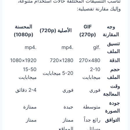
تناسب التنسيقات المختلفة حالات استخدام متنوعة،
وإليك مقارنة تفصيلية:
وجه
GIF
المحسنة
الأصلية (720p)
المقارنة
(270p)
(1080p)
تنسيق
.mp4
.mp4
.gif
الملف
الدقة
480×270
1280×720
1920×1080
حجم
2-10
15-50
5-20 ميجابايت
الملف
ميجابايت
ميجابايت
وقت
فوري
فوري
2-4 دقائق
المعالجة
جودة
متوسطة
جيدة
ممتازة
الصورة
التوافق
رائع جداً
ممتاز
ممتاز
وسائل
المواقع