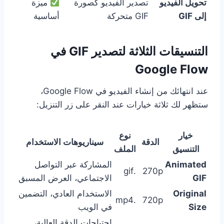
تحويل الفيديو
تصدير الفيديو كصورة
ميزة
إلى GIF
GIF متحركة
أساسية
التنسيقات الثلاثة لتصدير GIF في
Google Flow
عند انتهائك من إنشاء الفيديو في Google Flow،
ستظهر لك ثلاثة خيارات عند النقر على زر التنزيل:
خيار
نوع
الدقة
سيناريوهات الاستخدام
التنسيق
الملف
Animated
المشاركة عبر التواصل
.gif
270p
GIF
الاجتماعي، العرض المسبق
Original
الاستخدام العادي، التضمين
.mp4
720p
Size
في الويب
احتياجات الدقة العالية،