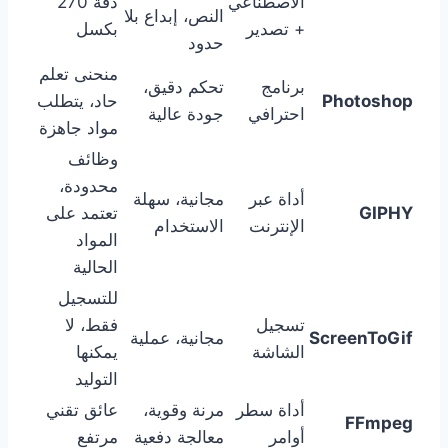
الاصطناعي
دقة 270
النص، إبداع بلا
+ تصدير
بكسل
حدود
منحنى تعلم
برنامج
تحكم دقيق،
Photoshop
حاد، يتطلب
احترافي
جودة عالية
مواد جاهزة
وظائف
محدودة،
أداة عبر
مجانية، سهلة
GIPHY
تعتمد على
الإنترنت
الاستخدام
المواد
الحالية
للتسجيل
تسجيل
فقط، لا
ScreenToGif
مجانية، عملية
الشاشة
يمكنها
التوليد
أداة سطر
مرنة وقوية،
عائق تقني
FFmpeg
أوامر
معالجة دفعية
مرتفع