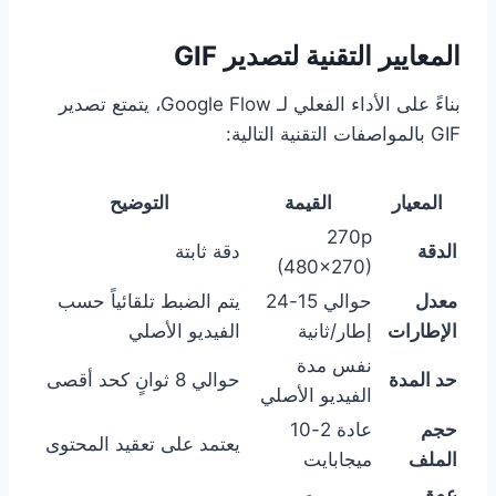
المعايير التقنية لتصدير GIF
بناءً على الأداء الفعلي لـ Google Flow، يتمتع تصدير
GIF بالمواصفات التقنية التالية:
المعيار
القيمة
التوضيح
270p
الدقة
دقة ثابتة
(480×270)
معدل
حوالي 15-24
يتم الضبط تلقائياً حسب
الإطارات
إطار/ثانية
الفيديو الأصلي
نفس مدة
حد المدة
حوالي 8 ثوانٍ كحد أقصى
الفيديو الأصلي
حجم
عادة 2-10
يعتمد على تعقيد المحتوى
الملف
ميجابايت
عمق