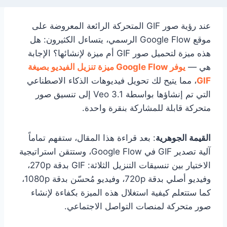
عند رؤية صور GIF المتحركة الرائعة المعروضة على
موقع Google Flow الرسمي، يتساءل الكثيرون: هل
هذه ميزة لتحميل صور GIF أم ميزة لإنشائها؟ الإجابة
هي —
يوفر Google Flow ميزة تنزيل الفيديو بصيغة
GIF
، مما يتيح لك تحويل فيديوهات الذكاء الاصطناعي
التي تم إنشاؤها بواسطة Veo 3.1 إلى تنسيق صور
متحركة قابلة للمشاركة بنقرة واحدة.
القيمة الجوهرية
: بعد قراءة هذا المقال، ستفهم تماماً
آلية تصدير GIF في Google Flow، وستتقن استراتيجية
الاختيار بين تنسيقات التنزيل الثلاثة: GIF بدقة 270p،
وفيديو أصلي بدقة 720p، وفيديو مُحسّن بدقة 1080p،
كما ستتعلم كيفية استغلال هذه الميزة بكفاءة لإنشاء
صور متحركة لمنصات التواصل الاجتماعي.