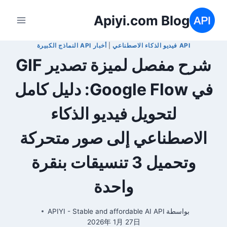
لتجاوز
Apiyi.com Blog
لى
لمحتوى
API فيديو الذكاء الاصطناعي
|
أخبار API النماذج الكبيرة
شرح مفصل لميزة تصدير GIF
في Google Flow: دليل كامل
لتحويل فيديو الذكاء
الاصطناعي إلى صور متحركة
وتحميل 3 تنسيقات بنقرة
واحدة
بواسطة
APIYI - Stable and affordable AI API
2026年 1月 27日