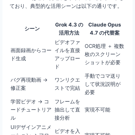
ており、典型的な活用シーンは以下の通りです。
Grok 4.3 の
Claude Opus
シーン
活用方法
4.7 の代替案
ビデオファ
OCR処理 ＋ 複数
画面録画からコー
イルを直接
枚のスクリーン
ド生成
アップロー
ショットが必要
ド
手動でコマ送り
バグ再現動画 →
ワンリクエ
して状況説明が
修正案
ストで完結
必要
学習ビデオ → コ
フレームを
ードチュートリア
抽出して直
実現不可能
ル
接分析
UIデザインアニメ
ビデオを入