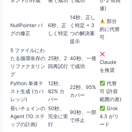
ネントの作成
発で成功
で成功
が 2 倍高
速)
14秒、正し
部分
NullPointer バ
6秒、正
く特定 + 3
的に代替
グの修正
しく特定
つの解決案
可
提示
5 ファイルにわ
たる循環依存の
25秒、2
40秒、一発
Claude
リファクタリン
回再試行
で成功
を推奨
グ
Python 単体テ
12秒、
代替
22秒、95%
スト生成 (カバ
82% カ
可 (許容
カバー
レッジ)
バー
範囲の差)
長いチェインの
50秒、
Grok
90秒、一部
Agent (10 ステ
完全に実
4.3 がリ
で停止
ップの計画)
行
ード