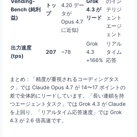
Vending-
Grok
のイン
トッ
4.20 デー
Bench (純利
4.3 が
テリジ
プ
タが
益)
リード
ェント
Opus 4.7
エージ
に近似)
ェント
Grok
リアル
出力速度
207
~78
4.3
タイム
(tps)
+166%
応答
まとめ：「精度が重視されるコーディングタス
ク」では Claude Opus 4.7 が 14〜17 ポイントの
差で全体的にリードしています。「長い連鎖を持
つエージェントタスク」では Grok 4.3 が Claude
を上回り、「リアルタイム応答速度」では Grok
4.3 が 2.6 倍高速です。