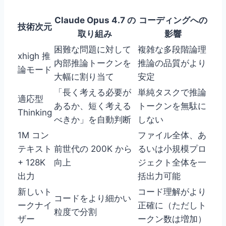
Claude Opus 4.7 の
コーディングへの
技術次元
取り組み
影響
困難な問題に対して
複雑な多段階論理
xhigh 推
内部推論トークンを
推論の品質がより
論モード
大幅に割り当て
安定
「長く考える必要が
単純タスクで推論
適応型
あるか、短く考える
トークンを無駄に
Thinking
べきか」を自動判断
しない
1M コン
ファイル全体、あ
テキスト
前世代の 200K から
るいは小規模プロ
+ 128K
向上
ジェクト全体を一
出力
括出力可能
新しいト
コード理解がより
コードをより細かい
ークナイ
正確に（ただしト
粒度で分割
ザー
ークン数は増加）