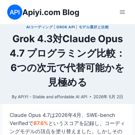
内
Apiyi.com Blog
容
を
AIコーディング
|
GROK API
|
モデル選択と比較
ス
Grok 4.3対Claude Opus
キ
ッ
4.7 プログラミング比較：
プ
6つの次元で代替可能かを
見極める
By
APIYI - Stable and affordable AI API
2026年 5月 2日
Claude Opus 4.7は2026年4月、SWE-bench
Verifiedで
87.6%
というスコアを記録し、コーディ
ングモデルの頂点を塗り替えました。しかしその