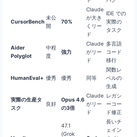
ド
バグ
Claude
IDE での
未公
が大き
CursorBench
70%
実際の
開
くリー
タスク
ド
Claude
多言語
Aider
中程
強力
がリー
コード
Polyglot
度
ド
移行
関数レ
HumanEval+
優秀
優秀
同等
ベルの
生成
Claude
レガシ
実際の生産タ
Opus 4.6
良好
がリー
ーコー
スク
の3倍
ド
ド修正
長いチ
47.1
ェイン
(Grok