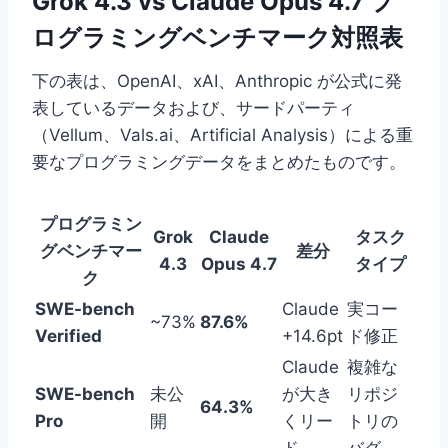
Grok 4.3 vs Claude Opus 4.7 プ
ログラミングベンチマーク対照表
下の表は、OpenAI、xAI、Anthropic が公式に発
表しているデータおよび、サードパーティ
（Vellum、Vals.ai、Artificial Analysis）による重
要なプログラミングデータをまとめたものです。
プログラミン
Grok
Claude
タスク
グベンチマー
差分
4.3
Opus 4.7
タイプ
ク
SWE-bench
Claude
実コー
~73%
87.6%
Verified
+14.6pt
ド修正
Claude
複雑な
SWE-bench
未公
が大き
リポジ
64.3%
Pro
開
くリー
トリの