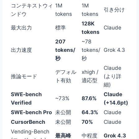
コンテキストウィ
1M
1M
引き分け
ンドウ
tokens
tokens
128K
最大出力
標準
Claude
tokens
207
~78
出力速度
tokens/
tokens/
Grok 4.3
秒
秒
Claude
デフォル
xhigh /
推論モード
(より詳
ト有効
適応型
細)
SWE-bench
Claude
~73%
87.6%
Verified
(+14.6pt)
SWE-bench Pro
未公開
64.3%
Claude
CursorBench
未公開
70%
Claude
Vending-Bench
最高峰
中程度
Grok 4.3