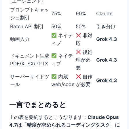
(エージェント)
プロンプトキャッ
75%
90%
Claude
シュ割引
Batch API 割引
50%
50%
引き分け
ネイテ
非対
動画入力
Grok 4.3
ィブ
応
後処
ドキュメント生成
ネイテ
理が必
Grok 4.3
PDF/XLSX/PPTX
ィブ
要
サーバーサイドツ
内蔵
自作
Grok 4.3
ール
web/code
が必要
一言でまとめると
上の表を要約するとこうなります：
Claude Opus
4.7は「精度が求められるコーディングタスク」に