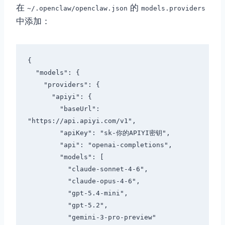
在
的
~/.openclaw/openclaw.json
models.providers
中添加：
{

  "models": {

    "providers": {

      "apiyi": {

        "baseUrl": 
"https://api.apiyi.com/v1",

        "apiKey": "sk-你的APIYI密钥",

        "api": "openai-completions",

        "models": [

          "claude-sonnet-4-6",

          "claude-opus-4-6",

          "gpt-5.4-mini",

          "gpt-5.2",

          "gemini-3-pro-preview"
