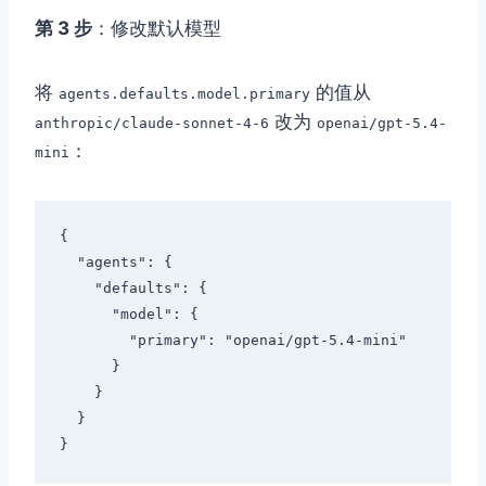
第 3 步
：修改默认模型
将
的值从
agents.defaults.model.primary
改为
anthropic/claude-sonnet-4-6
openai/gpt-5.4-
：
mini
{

  "agents": {

    "defaults": {

      "model": {

        "primary": "openai/gpt-5.4-mini"

      }

    }

  }
