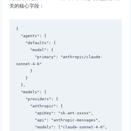
关的核心字段：
{

  "agents": {

    "defaults": {

      "model": {

        "primary": "anthropic/claude-
sonnet-4-6"

      }

    }

  },

  "models": {

    "providers": {

      "anthropic": {

        "apiKey": "sk-ant-xxxxx",

        "api": "anthropic-messages",

        "models": ["claude-sonnet-4-6", 