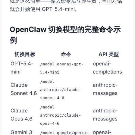
就是这么简单——输入命令后立即生效，当前对话
就会开始使用 GPT-5.4-mini。
OpenClaw 切换模型的完整命令示
例
切换目标
命令
API 类型
GPT-5.4-
openai-
/model openai/gpt-
mini
completions
5.4-mini
/model
Claude
anthropic-
anthropic/claude-
Sonnet 4.6
messages
sonnet-4-6
/model
Claude
anthropic-
anthropic/claude-
Opus 4.6
messages
opus-4-6
Gemini 3
openai-
/model google/gemini-