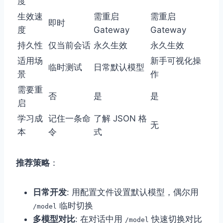
度
生效速
需重启
需重启
即时
度
Gateway
Gateway
持久性
仅当前会话
永久生效
永久生效
适用场
新手可视化操
临时测试
日常默认模型
景
作
需要重
否
是
是
启
学习成
记住一条命
了解 JSON 格
无
本
令
式
推荐策略
：
日常开发
: 用配置文件设置默认模型，偶尔用
临时切换
/model
多模型对比
: 在对话中用
快速切换对比
/model