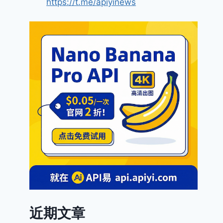
https://t.me/apiyinews
近期文章