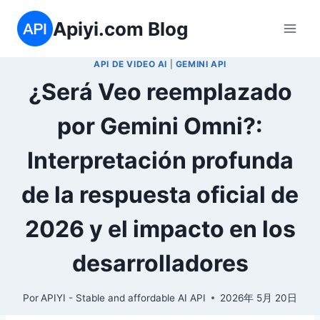
Saltar
Apiyi.com Blog
al
contenido
API DE VIDEO AI
|
GEMINI API
¿Será Veo reemplazado
por Gemini Omni?:
Interpretación profunda
de la respuesta oficial de
2026 y el impacto en los
desarrolladores
Por
APIYI - Stable and affordable AI API
2026年 5月 20日