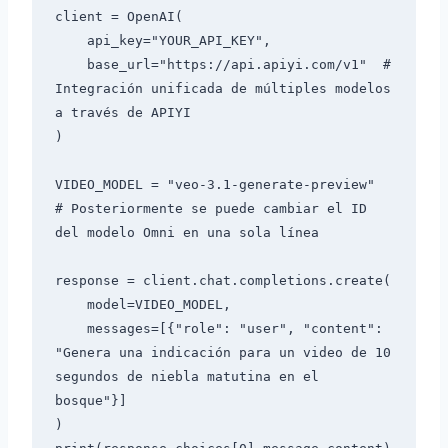
client = OpenAI(

    api_key="YOUR_API_KEY",

    base_url="https://api.apiyi.com/v1"  # 
Integración unificada de múltiples modelos 
a través de APIYI

)

VIDEO_MODEL = "veo-3.1-generate-preview"  
# Posteriormente se puede cambiar el ID 
del modelo Omni en una sola línea

response = client.chat.completions.create(

    model=VIDEO_MODEL,

    messages=[{"role": "user", "content": 
"Genera una indicación para un video de 10 
segundos de niebla matutina en el 
bosque"}]

)
