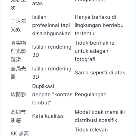
atas
次
Istilah
Hanya berlaku di
丁达尔
profesional tapi
lingkungan berdebu
光效
disalahgunakan
tertentu
真实物
Tidak bermakna
Istilah rendering
理光影
untuk adegan
3D
渲染
fotografi
全局光
Istilah rendering
Sama seperti di atas
照
3D
Duplikasi
软阴影
dengan "kontras
Pengulangan
lembut"
高细节
Model tidak memiliki
Kata kualitas
质感
distribusi spesifik
Tidak relevan
8K 超高