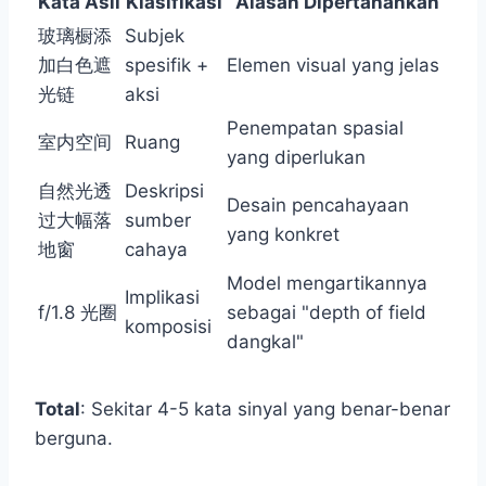
Kata Asli
Klasifikasi
Alasan Dipertahankan
玻璃橱添
Subjek
加白色遮
spesifik +
Elemen visual yang jelas
光链
aksi
Penempatan spasial
室内空间
Ruang
yang diperlukan
自然光透
Deskripsi
Desain pencahayaan
过大幅落
sumber
yang konkret
地窗
cahaya
Model mengartikannya
Implikasi
f/1.8 光圈
sebagai "depth of field
komposisi
dangkal"
Total
: Sekitar 4-5 kata sinyal yang benar-benar
berguna.