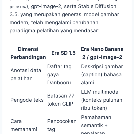
), gpt-image-2, serta Stable Diffusion
preview
3.5, yang merupakan generasi model gambar
modern, telah mengalami perubahan
paradigma pelatihan yang mendasar:
Dimensi
Era Nano Banana
Era SD 1.5
Perbandingan
2 / gpt-image-2
Daftar tag
Deskripsi gambar
Anotasi data
gaya
(caption) bahasa
pelatihan
Danbooru
alami
LLM multimodal
Batasan 77
Pengode teks
(konteks puluhan
token CLIP
ribu token)
Pemahaman
Cara
Pencocokan
semantik +
memahami
tag
penalaran