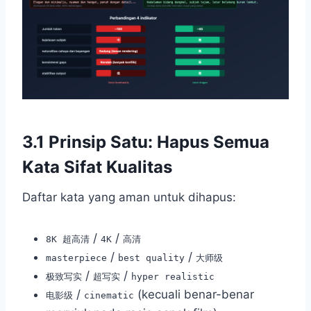
3.1 Prinsip Satu: Hapus Semua
Kata Sifat Kualitas
Daftar kata yang aman untuk dihapus:
/
/
8K 超高清
4K
高清
/
/
masterpiece
best quality
大师级
/
/
极致写实
超写实
hyper realistic
/
(kecuali benar-benar
电影级
cinematic