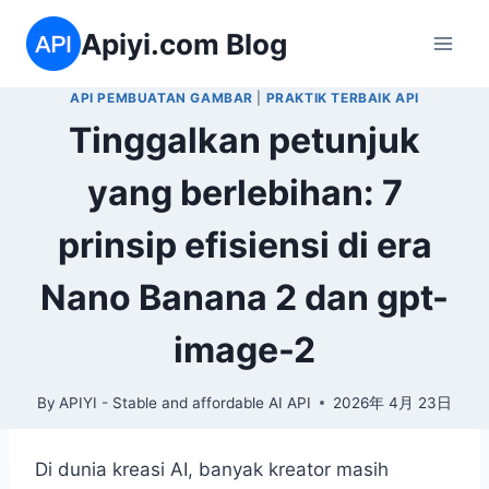
Skip
Apiyi.com Blog
to
content
API PEMBUATAN GAMBAR
|
PRAKTIK TERBAIK API
Tinggalkan petunjuk
yang berlebihan: 7
prinsip efisiensi di era
Nano Banana 2 dan gpt-
image-2
By
APIYI - Stable and affordable AI API
2026年 4月 23日
Di dunia kreasi AI, banyak kreator masih