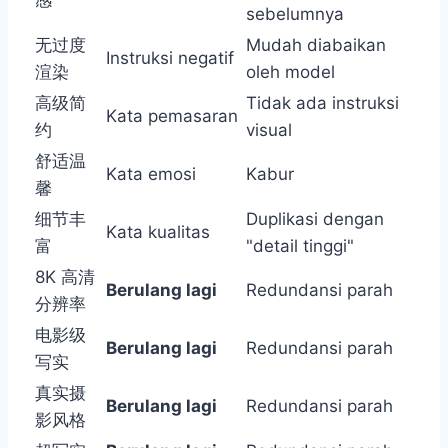
sebelumnya
无过度
Mudah diabaikan
Instruksi negatif
渲染
oleh model
高级简
Tidak ada instruksi
Kata pemasaran
约
visual
舒适温
Kata emosi
Kabur
馨
细节丰
Duplikasi dengan
Kata kualitas
富
"detail tinggi"
8K 高清
Berulang lagi
Redundansi parah
分辨率
电影级
Berulang lagi
Redundansi parah
写实
真实摄
Berulang lagi
Redundansi parah
影风格