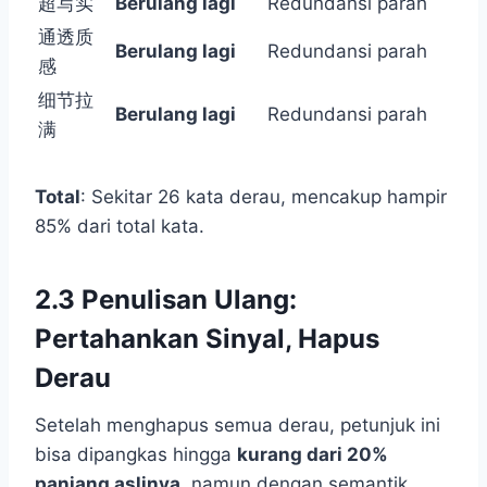
超写实
Berulang lagi
Redundansi parah
通透质
Berulang lagi
Redundansi parah
感
细节拉
Berulang lagi
Redundansi parah
满
Total
: Sekitar 26 kata derau, mencakup hampir
85% dari total kata.
2.3 Penulisan Ulang:
Pertahankan Sinyal, Hapus
Derau
Setelah menghapus semua derau, petunjuk ini
bisa dipangkas hingga
kurang dari 20%
panjang aslinya
, namun dengan semantik