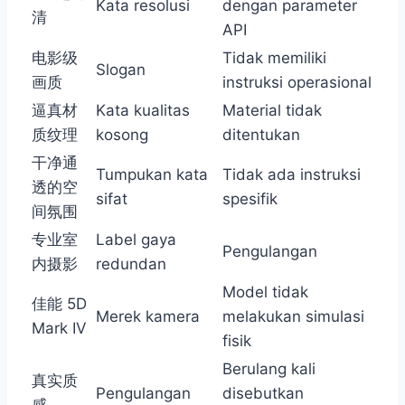
Kata resolusi
dengan parameter
清
API
电影级
Tidak memiliki
Slogan
画质
instruksi operasional
逼真材
Kata kualitas
Material tidak
质纹理
kosong
ditentukan
干净通
Tumpukan kata
Tidak ada instruksi
透的空
sifat
spesifik
间氛围
专业室
Label gaya
Pengulangan
内摄影
redundan
Model tidak
佳能 5D
Merek kamera
melakukan simulasi
Mark IV
fisik
Berulang kali
真实质
Pengulangan
disebutkan
感