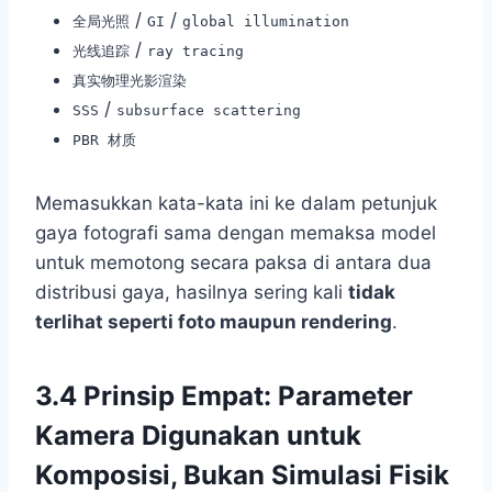
/
/
全局光照
GI
global illumination
/
光线追踪
ray tracing
真实物理光影渲染
/
SSS
subsurface scattering
PBR 材质
Memasukkan kata-kata ini ke dalam petunjuk
gaya fotografi sama dengan memaksa model
untuk memotong secara paksa di antara dua
distribusi gaya, hasilnya sering kali
tidak
terlihat seperti foto maupun rendering
.
3.4 Prinsip Empat: Parameter
Kamera Digunakan untuk
Komposisi, Bukan Simulasi Fisik