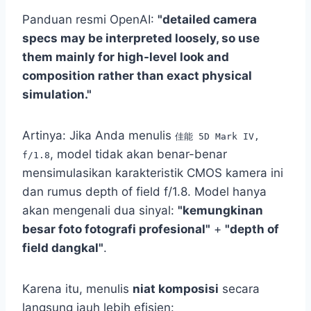
Panduan resmi OpenAI:
"detailed camera
specs may be interpreted loosely, so use
them mainly for high-level look and
composition rather than exact physical
simulation."
Artinya: Jika Anda menulis
佳能 5D Mark IV,
, model tidak akan benar-benar
f/1.8
mensimulasikan karakteristik CMOS kamera ini
dan rumus depth of field f/1.8. Model hanya
akan mengenali dua sinyal:
"kemungkinan
besar foto fotografi profesional"
+
"depth of
field dangkal"
.
Karena itu, menulis
niat komposisi
secara
langsung jauh lebih efisien: