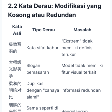
2.2 Kata Derau: Modifikasi yang
Kosong atau Redundan
Kata
Tipe Derau
Masalah
Asli
"Ekstrem" tidak
极致写
Kata sifat kabur
memiliki definisi
实的
terukur
大师级
Slogan
Model tidak memiliki
光影美
pemasaran
fitur visual terkait
学
柔和的
Duplikasi
明暗对
dengan "cahaya
Informasi redundan
比
alami"
细腻的
Sama seperti di
光影层
Pengulangan