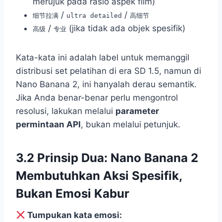
merujuk pada rasio aspek film)
/
/
细节拉满
ultra detailed
高细节
/
(jika tidak ada objek spesifik)
高级
专业
Kata-kata ini adalah label untuk memanggil
distribusi set pelatihan di era SD 1.5, namun di
Nano Banana 2, ini hanyalah derau semantik.
Jika Anda benar-benar perlu mengontrol
resolusi, lakukan melalui
parameter
permintaan API
, bukan melalui petunjuk.
3.2 Prinsip Dua: Nano Banana 2
Membutuhkan Aksi Spesifik,
Bukan Emosi Kabur
Tumpukan kata emosi: