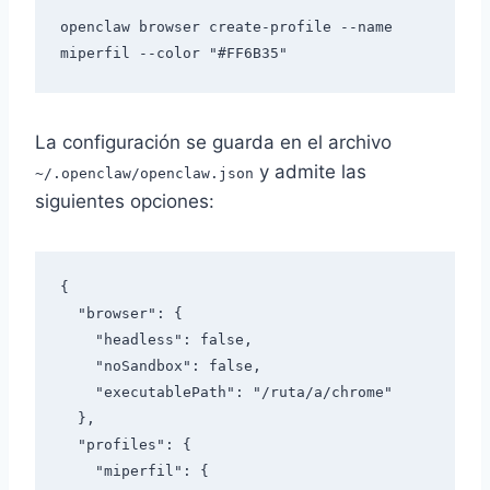
openclaw browser create-profile --name 
La configuración se guarda en el archivo
y admite las
~/.openclaw/openclaw.json
siguientes opciones:
{

  "browser": {

    "headless": false,

    "noSandbox": false,

    "executablePath": "/ruta/a/chrome"

  },

  "profiles": {

    "miperfil": {
