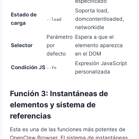
especificado
Soporta load,
Estado de
domcontentloaded,
--load
carga
networkidle
Parámetro
Espera a que el
Selector
por
elemento aparezca
defecto
en el DOM
Expresión JavaScript
Condición JS
--fn
personalizada
Función 3: Instantáneas de
elementos y sistema de
referencias
Esta es una de las funciones más potentes de
OpenClaw Browser. El sistema de instantáneas