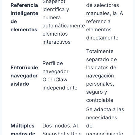
Snapshot
Referencia
de selectores
identifica y
inteligente
manuales, la IA
numera
de
referencia
automáticamente
elementos
elementos
elementos
directamente
interactivos
Totalmente
separado de
Perfil de
Entorno de
los datos de
navegador
navegador
navegación
OpenClaw
aislado
personales,
independiente
seguro y
controlable
Se adapta a las
necesidades
Múltiples
Dos modos: AI
de
modos de
Snapshot y Role
reconocimiento