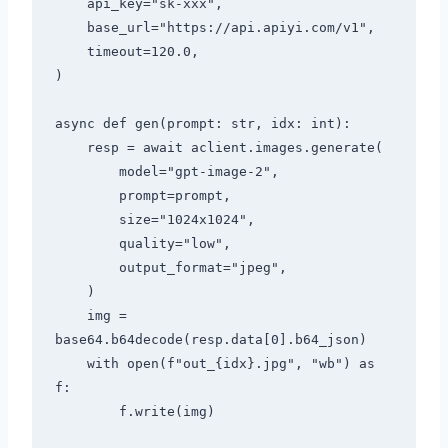
    api_key="sk-xxx",

    base_url="https://api.apiyi.com/v1",

    timeout=120.0,

)

async def gen(prompt: str, idx: int):

    resp = await aclient.images.generate(

        model="gpt-image-2",

        prompt=prompt,

        size="1024x1024",

        quality="low",

        output_format="jpeg",

    )

    img = 
base64.b64decode(resp.data[0].b64_json)

    with open(f"out_{idx}.jpg", "wb") as 
f:

        f.write(img)
