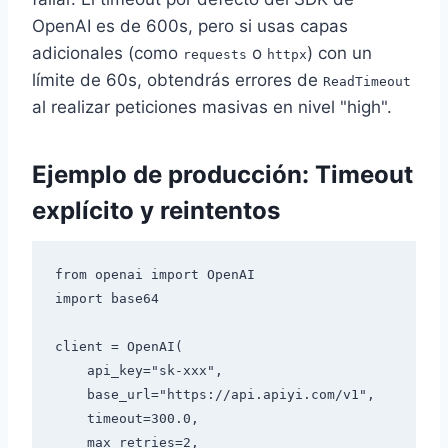
OpenAI es de 600s, pero si usas capas
adicionales (como
o
) con un
requests
httpx
límite de 60s, obtendrás errores de
ReadTimeout
al realizar peticiones masivas en nivel "high".
Ejemplo de producción: Timeout
explícito y reintentos
from openai import OpenAI

import base64

client = OpenAI(

    api_key="sk-xxx",

    base_url="https://api.apiyi.com/v1",

    timeout=300.0,

    max_retries=2,
