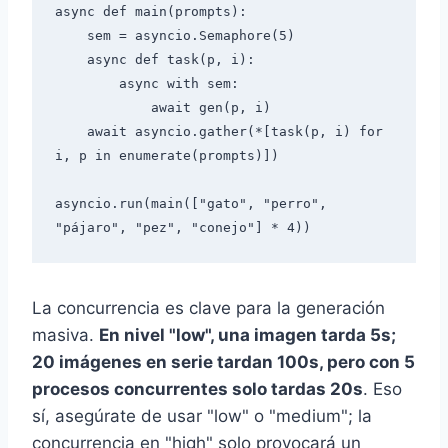
async def main(prompts):

    sem = asyncio.Semaphore(5)

    async def task(p, i):

        async with sem:

            await gen(p, i)

    await asyncio.gather(*[task(p, i) for 
i, p in enumerate(prompts)])

asyncio.run(main(["gato", "perro", 
La concurrencia es clave para la generación
masiva.
En nivel "low", una imagen tarda 5s;
20 imágenes en serie tardan 100s, pero con 5
procesos concurrentes solo tardas 20s
. Eso
sí, asegúrate de usar "low" o "medium"; la
concurrencia en "high" solo provocará un