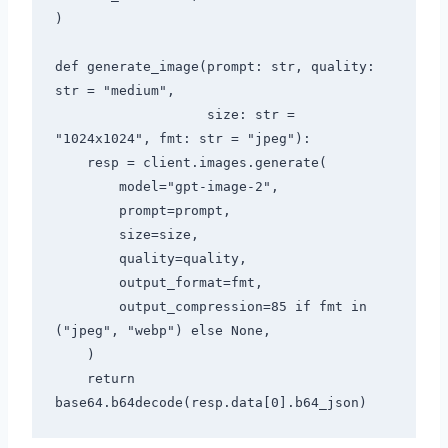
)

def generate_image(prompt: str, quality: 
str = "medium",

                   size: str = 
"1024x1024", fmt: str = "jpeg"):

    resp = client.images.generate(

        model="gpt-image-2",

        prompt=prompt,

        size=size,

        quality=quality,

        output_format=fmt,

        output_compression=85 if fmt in 
("jpeg", "webp") else None,

    )

    return 