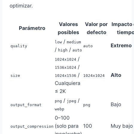
optimizar.
Valores
Valor por
Impacto
Parámetro
posibles
defecto
tiemp
/
low
medium
Extremo
quality
auto
/
/
high
auto
/
1024x1024
/
1536x1024
/
Alto
size
1024x1536
1024x1024
Cualquiera
≤ 2K
/
/
png
jpeg
Bajo
output_format
png
webp
0–100
(solo para
100
Muy bajo
output_compression
jpeg/webp)