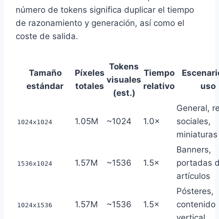
número de tokens significa duplicar el tiempo
de razonamiento y generación, así como el
coste de salida.
Tokens
Tamaño
Píxeles
Tiempo
Escenari
visuales
estándar
totales
relativo
uso
(est.)
General, r
1.05M
~1024
1.0×
sociales,
1024x1024
miniaturas
Banners,
1.57M
~1536
1.5×
portadas 
1536x1024
artículos
Pósteres,
1.57M
~1536
1.5×
contenido
1024x1536
vertical