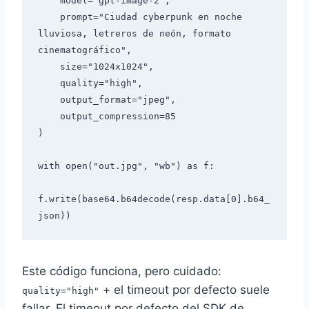
    model="gpt-image-2",

    prompt="Ciudad cyberpunk en noche 
lluviosa, letreros de neón, formato 
cinematográfico",

    size="1024x1024",

    quality="high",

    output_format="jpeg",

    output_compression=85

)

with open("out.jpg", "wb") as f:

f.write(base64.b64decode(resp.data[0].b64_
Este código funciona, pero cuidado:
+ el timeout por defecto suele
quality="high"
fallar. El timeout por defecto del SDK de