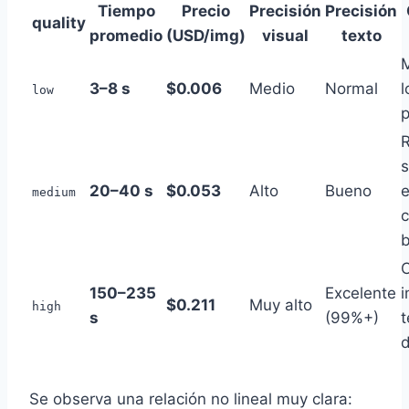
Tiempo
Precio
Precisión
Precisión
quality
promedio
(USD/img)
visual
texto
M
3–8 s
$0.006
Medio
Normal
l
low
p
s
20–40 s
$0.053
Alto
Bueno
e
medium
b
C
150–235
Excelente
i
$0.211
Muy alto
high
s
(99%+)
t
Se observa una relación no lineal muy clara: