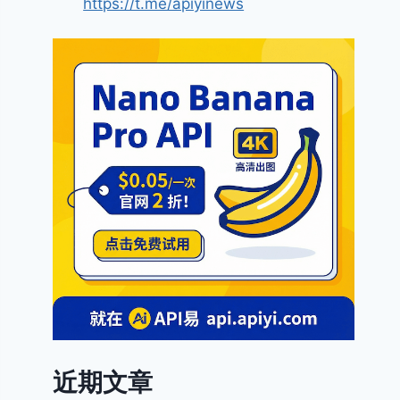
https://t.me/apiyinews
近期文章