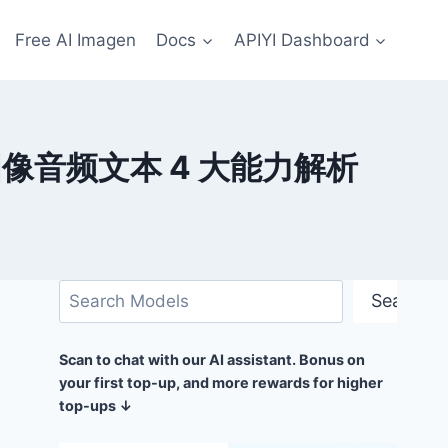
Free AI Imagen
Docs
APIYI Dashboard
视频图像音频文本 4 大能力解析
搜
Search
索
Scan to chat with our AI assistant. Bonus on
your first top-up, and more rewards for higher
top-ups ↓