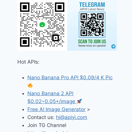
Hot APIs:
Nano Banana Pro API $0.09/4 K Pic
Nano Banana 2 API
$0.02~0.05+/image
Free AI Image Generator
>
Contact us:
hi@apiyi.com
Join TG Channel