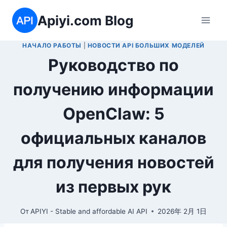
Перейти
Apiyi.com Blog
к
содержимому
НАЧАЛО РАБОТЫ
|
НОВОСТИ API БОЛЬШИХ МОДЕЛЕЙ
Руководство по
получению информации
OpenClaw: 5
официальных каналов
для получения новостей
из первых рук
От
APIYI - Stable and affordable AI API
2026年 2月 1日