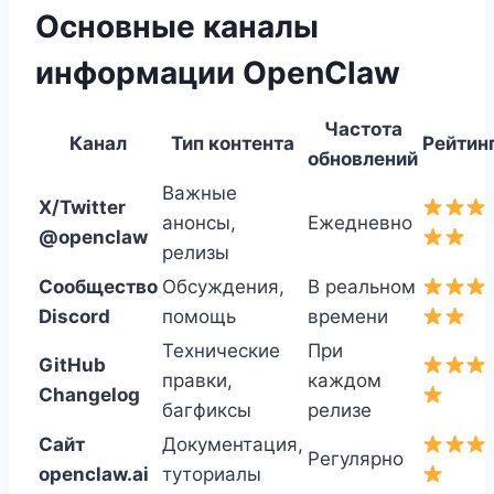
Основные каналы
информации OpenClaw
Частота
Канал
Тип контента
Рейтин
обновлений
Важные
X/Twitter
анонсы,
Ежедневно
@openclaw
релизы
Сообщество
Обсуждения,
В реальном
Discord
помощь
времени
Технические
При
GitHub
правки,
каждом
Changelog
багфиксы
релизе
Сайт
Документация,
Регулярно
openclaw.ai
туториалы