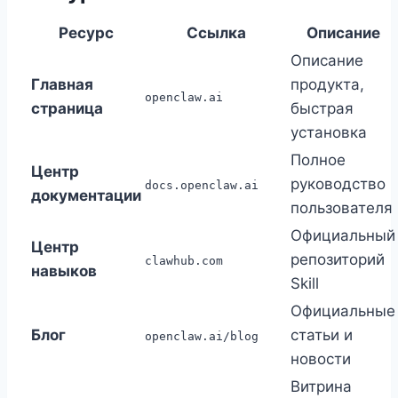
Ресурс
Ссылка
Описание
Описание
Главная
продукта,
openclaw.ai
страница
быстрая
установка
Полное
Центр
руководство
docs.openclaw.ai
документации
пользователя
Официальный
Центр
репозиторий
clawhub.com
навыков
Skill
Официальные
Блог
статьи и
openclaw.ai/blog
новости
Витрина