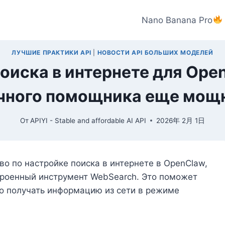
Nano Banana Pro
ЛУЧШИЕ ПРАКТИКИ API
|
НОВОСТИ API БОЛЬШИХ МОДЕЛЕЙ
оиска в интернете для Ope
чного помощника еще мощ
От
APIYI - Stable and affordable AI API
2026年 2月 1日
о по настройке поиска в интернете в OpenClaw,
встроенный инструмент WebSearch. Это поможет
го получать информацию из сети в режиме