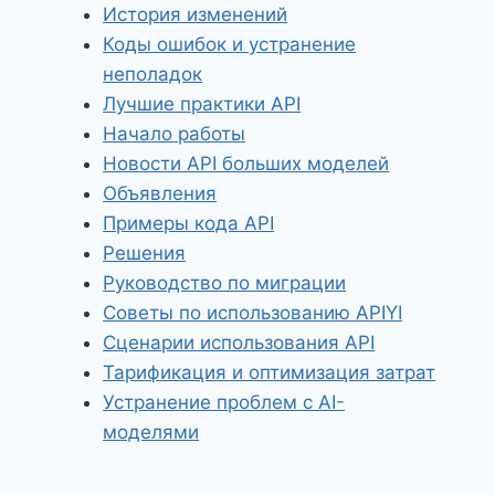
История изменений
Коды ошибок и устранение
неполадок
Лучшие практики API
Начало работы
Новости API больших моделей
Объявления
Примеры кода API
Решения
Руководство по миграции
Советы по использованию APIYI
Сценарии использования API
Тарификация и оптимизация затрат
Устранение проблем с AI-
моделями