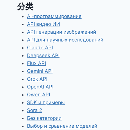
分类
AI-программирование
API видео ИИ
API генерации изображений
API для научных исследований
Claude API
Deepseek API
Flux API
Gemini API
Grok API
OpenAI API
Qwen API
SDK и примеры
Sora 2
Без категории
Выбор и сравнение моделей