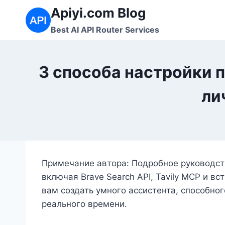
Перейти
Apiyi.com Blog
к
Best AI API Router Services
содержимому
3 способа настройки п
ли
Примечание автора: Подробное руководств
включая Brave Search API, Tavily MCP и 
вам создать умного ассистента, способно
реального времени.