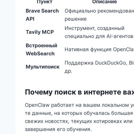
Пункт
Описание
Brave Search
Официально рекомендова
API
решение
Инструмент, созданный
Tavily MCP
специально для AI-агентов
Встроенный
Нативная функция OpenCl
WebSearch
Поддержка DuckDuckGo, Bi
Мультипоиск
др.
Почему поиск в интернете в
OpenClaw работает на вашем локальном у
те данные, на которых обучалась большая я
свежих новостях, текущих котировках или
завершения его обучения.