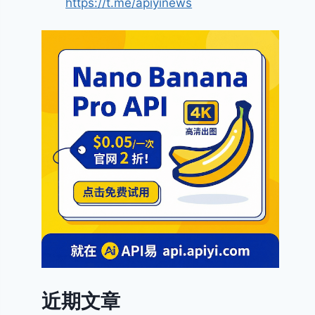
https://t.me/apiyinews
近期文章