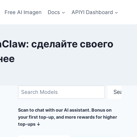
Free AI Imagen
Docs
APIYI Dashboard
nClaw: сделайте своего
нее
Поиск
Search
Scan to chat with our AI assistant. Bonus on
your first top-up, and more rewards for higher
top-ups ↓