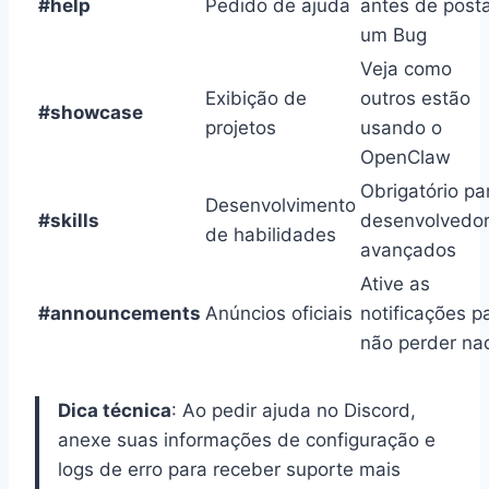
#help
Pedido de ajuda
antes de post
um Bug
Veja como
Exibição de
outros estão
#showcase
projetos
usando o
OpenClaw
Obrigatório pa
Desenvolvimento
#skills
desenvolvedo
de habilidades
avançados
Ative as
#announcements
Anúncios oficiais
notificações p
não perder na
Dica técnica
: Ao pedir ajuda no Discord,
anexe suas informações de configuração e
logs de erro para receber suporte mais