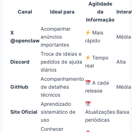
Agilidade
Canal
Ideal para
da
Intera
Informação
Acompanhar
X
Mais
anúncios
Média
@openclaw
rápido
importantes
Troca de ideias e
Tempo
Discord
pedidos de ajuda
Alta
real
diários
Acompanhamento
A cada
GitHub
de detalhes
Média
release
técnicos
Aprendizado
Site Oficial
sistemático de
Atualizações
Baixa
uso
periódicas
Conhecer