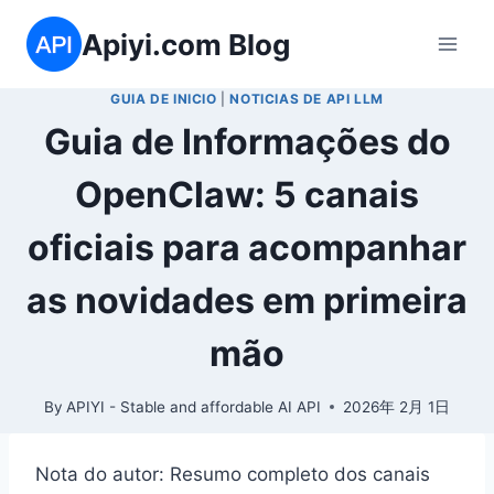
Skip
Apiyi.com Blog
to
content
GUIA DE INICIO
|
NOTICIAS DE API LLM
Guia de Informações do
OpenClaw: 5 canais
oficiais para acompanhar
as novidades em primeira
mão
By
APIYI - Stable and affordable AI API
2026年 2月 1日
Nota do autor: Resumo completo dos canais