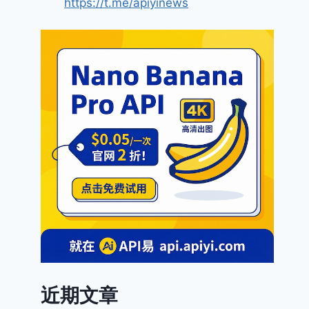
https://t.me/apiyinews
近期文章