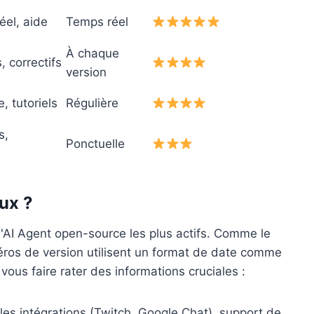
éel, aide
Temps réel
À chaque
, correctifs
version
, tutoriels
Régulière
s,
Ponctuelle
ux ?
'AI Agent open-source les plus actifs. Comme le
méros de version utilisent un format de date comme
vous faire rater des informations cruciales :
les intégrations (Twitch, Google Chat), support de