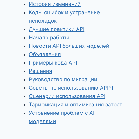
История изменений
Коды ошибок и устранение
неполадок
Лучшие практики API
Начало работы
Новости API больших моделей
Объявления
Примеры кода API
Решения
Руководство по миграции
Советы по использованию APIYI
Сценарии использования API
Тарификация и оптимизация затрат
Устранение проблем с AI-
моделями