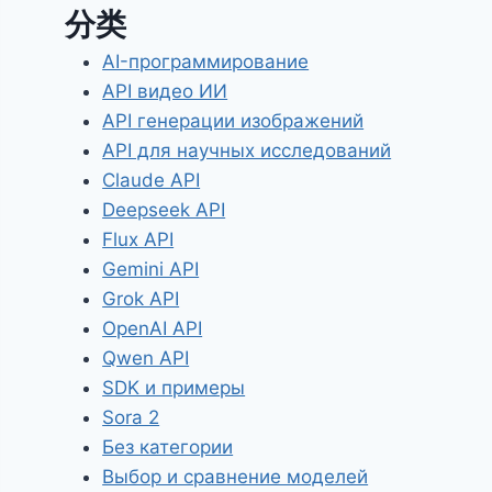
分类
AI-программирование
API видео ИИ
API генерации изображений
API для научных исследований
Claude API
Deepseek API
Flux API
Gemini API
Grok API
OpenAI API
Qwen API
SDK и примеры
Sora 2
Без категории
Выбор и сравнение моделей