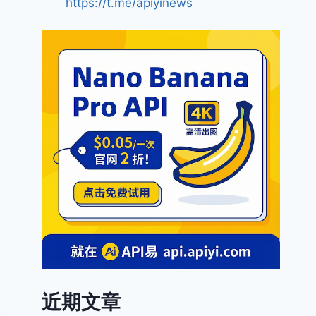
https://t.me/apiyinews
近期文章