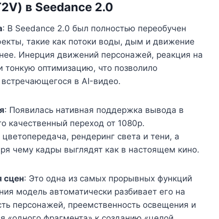
2V) в Seedance 2.0
а
: В Seedance 2.0 был полностью переобучен
екты, такие как потоки воды, дым и движение
ннее. Инерция движений персонажей, реакция на
и тонкую оптимизацию, что позволило
о встречающегося в AI-видео.
я
: Появилась нативная поддержка вывода в
о качественный переход от 1080p.
цветопередача, рендеринг света и тени, а
аря чему кадры выглядят как в настоящем кино.
я сцен
: Это одна из самых прорывных функций
ания модель автоматически разбивает его на
сть персонажей, преемственность освещения и
ия «одного фрагмента» к созданию «целой