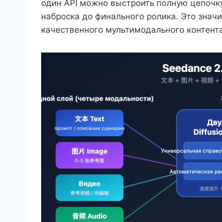
один API можно выстроить полную цепочку
наброска до финального ролика. Это знач
качественного мультимодального контента