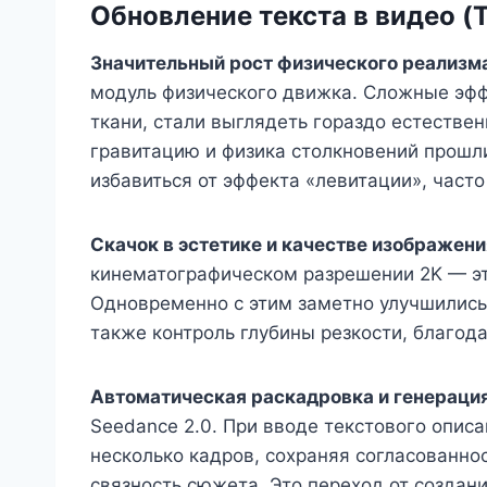
Обновление текста в видео (T
Значительный рост физического реализм
модуль физического движка. Сложные эфф
ткани, стали выглядеть гораздо естестве
гравитацию и физика столкновений прошл
избавиться от эффекта «левитации», част
Скачок в эстетике и качестве изображени
кинематографическом разрешении 2K — эт
Одновременно с этим заметно улучшились 
также контроль глубины резкости, благод
Автоматическая раскадровка и генераци
Seedance 2.0. При вводе текстового опис
несколько кадров, сохраняя согласованно
связность сюжета. Это переход от создан