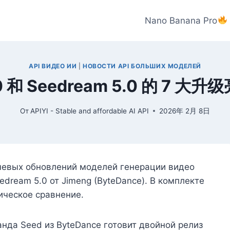
Nano Banana Pro
API ВИДЕО ИИ
|
НОВОСТИ API БОЛЬШИХ МОДЕЛЕЙ
.0 和 Seedream 5.0 的 7 大
От
APIYI - Stable and affordable AI API
2026年 2月 8日
чевых обновлений моделей генерации видео
dream 5.0 от Jimeng (ByteDance). В комплекте
ическое сравнение.
нда Seed из ByteDance готовит двойной релиз