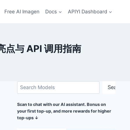
Free AI Imagen
Docs
APIYI Dashboard
升级亮点与 API 调用指南
Поиск
Search
Scan to chat with our AI assistant. Bonus on
your first top-up, and more rewards for higher
top-ups ↓