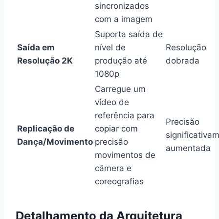
sincronizados
com a imagem
Suporta saída de
Saída em
nível de
Resolução
Resolução 2K
produção até
dobrada
1080p
Carregue um
vídeo de
referência para
Precisão
Replicação de
copiar com
significativa
Dança/Movimento
precisão
aumentada
movimentos de
câmera e
coreografias
Detalhamento da Arquitetura