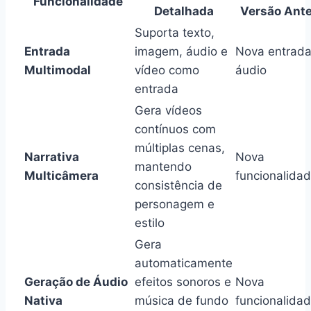
Funcionalidade
Detalhada
Versão Ante
Suporta texto,
Entrada
imagem, áudio e
Nova entrada
Multimodal
vídeo como
áudio
entrada
Gera vídeos
contínuos com
múltiplas cenas,
Narrativa
Nova
mantendo
Multicâmera
funcionalida
consistência de
personagem e
estilo
Gera
automaticamente
Geração de Áudio
efeitos sonoros e
Nova
Nativa
música de fundo
funcionalida