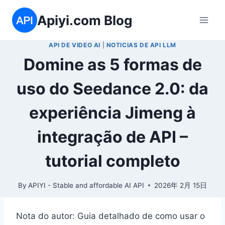
Skip
Apiyi.com Blog
to
content
API DE VIDEO AI
|
NOTICIAS DE API LLM
Domine as 5 formas de
uso do Seedance 2.0: da
experiência Jimeng à
integração de API –
tutorial completo
By
APIYI - Stable and affordable AI API
2026年 2月 15日
Nota do autor: Guia detalhado de como usar o