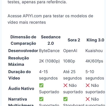
testes, apenas para referência.
Acesse APIYI.com para testar os modelos de
vídeo mais recentes
Dimensão de
Seedance
Sora 2
Kling 3.0
Comparação
2.0
Desenvolvedor
ByteDance
OpenAI
Kuaishou
Resolução
2K (1080p)
1080p
4K/60fps
Máxima
Duração do
4-15
Até 25
5-10
Vídeo
segundos
segundos
segundos
Não
Não
Áudio Nativo
Suportado
suportado
suportado
Narrativa
Não
Multicâmera
Suportado
Storyboard
suportado