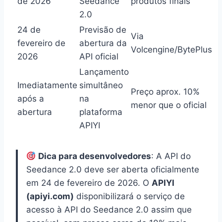
de 2026
Seedance
produtos finais
2.0
24 de
Previsão de
Via
fevereiro de
abertura da
Volcengine/BytePlus
2026
API oficial
Lançamento
Imediatamente
simultâneo
Preço aprox. 10%
após a
na
menor que o oficial
abertura
plataforma
APIYI
Dica para desenvolvedores
: A API do
Seedance 2.0 deve ser aberta oficialmente
em 24 de fevereiro de 2026. O
APIYI
(apiyi.com)
disponibilizará o serviço de
acesso à API do Seedance 2.0 assim que