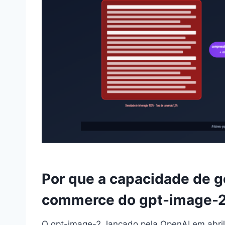
Por que a capacidade de g
commerce do gpt-image-2
O gpt-image-2, lançado pela OpenAI em abri