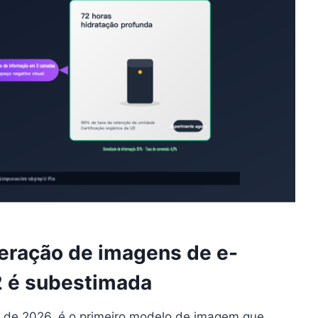
eração de imagens de e-
 é subestimada
l de 2026, é o primeiro modelo de imagem que