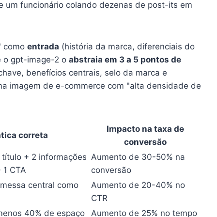
e um funcionário colando dezenas de post-its em
o" como
entrada
(história da marca, diferenciais do
ue o gpt-image-2 o
abstraia em 3 a 5 pontos de
-chave, benefícios centrais, selo da marca e
uma imagem de e-commerce com "alta densidade de
Impacto na taxa de
tica correta
conversão
 título + 2 informações
Aumento de 30-50% na
+ 1 CTA
conversão
omessa central como
Aumento de 20-40% no
CTR
o menos 40% de espaço
Aumento de 25% no tempo