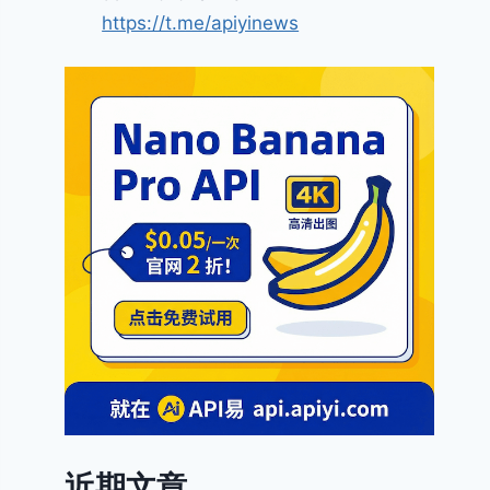
https://t.me/apiyinews
近期文章