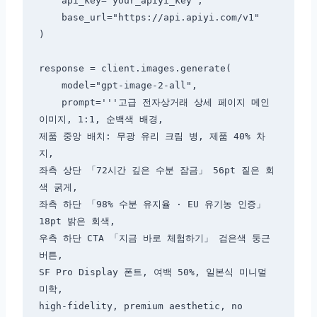
    api_key="your_apiyi_key",

    base_url="https://api.apiyi.com/v1"

)

response = client.images.generate(

    model="gpt-image-2-all",

    prompt='''고급 전자상거래 상세 페이지 메인 
이미지, 1:1, 순백색 배경,

제품 중앙 배치: 무광 유리 크림 병, 제품 40% 차
지,

좌측 상단 「72시간 깊은 수분 잠금」 56pt 짙은 회
색 굵게,

좌측 하단 「98% 수분 유지율 · EU 유기농 인증」 
18pt 밝은 회색,

우측 하단 CTA 「지금 바로 체험하기」 검은색 둥근 
버튼,

SF Pro Display 폰트, 여백 50%, 일본식 미니멀 
미학,

high-fidelity, premium aesthetic, no 