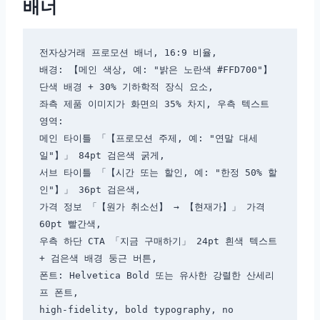
배너
전자상거래 프로모션 배너, 16:9 비율,

배경: 【메인 색상, 예: "밝은 노란색 #FFD700"】 
단색 배경 + 30% 기하학적 장식 요소,

좌측 제품 이미지가 화면의 35% 차지, 우측 텍스트 
영역:

메인 타이틀 「【프로모션 주제, 예: "연말 대세
일"】」 84pt 검은색 굵게,

서브 타이틀 「【시간 또는 할인, 예: "한정 50% 할
인"】」 36pt 검은색,

가격 정보 「【원가 취소선】 → 【현재가】」 가격 
60pt 빨간색,

우측 하단 CTA 「지금 구매하기」 24pt 흰색 텍스트 
+ 검은색 배경 둥근 버튼,

폰트: Helvetica Bold 또는 유사한 강렬한 산세리
프 폰트,

high-fidelity, bold typography, no 