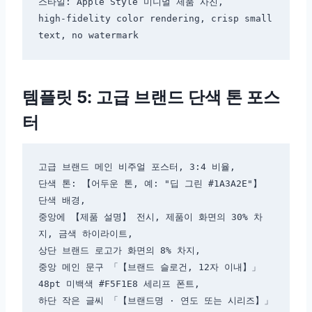
스타일: Apple Style 미니멀 제품 사진,

high-fidelity color rendering, crisp small 
템플릿 5: 고급 브랜드 단색 톤 포스
터
고급 브랜드 메인 비주얼 포스터, 3:4 비율,

단색 톤: 【어두운 톤, 예: "딥 그린 #1A3A2E"】 
단색 배경,

중앙에 【제품 설명】 전시, 제품이 화면의 30% 차
지, 금색 하이라이트,

상단 브랜드 로고가 화면의 8% 차지,

중앙 메인 문구 「【브랜드 슬로건, 12자 이내】」 
48pt 미백색 #F5F1E8 세리프 폰트,

하단 작은 글씨 「【브랜드명 · 연도 또는 시리즈】」 