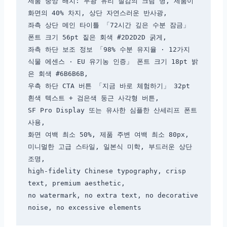
제품 중앙 배치: 무광 유리 질감의 크림 병, 제품이 
화면의 40% 차지, 상단 자연스러운 반사광,

좌측 상단 메인 타이틀 「72시간 깊은 수분 잠금」 
폰트 크기 56pt 짙은 회색 #2D2D2D 굵게,

좌측 하단 보조 정보 「98% 수분 유지율 · 12가지 
식물 에센스 · EU 유기농 인증」 폰트 크기 18pt 밝
은 회색 #6B6B6B,

우측 하단 CTA 버튼 「지금 바로 체험하기」 32pt 
흰색 텍스트 + 검은색 둥근 사각형 버튼,

SF Pro Display 또는 유사한 심플한 산세리프 폰트 
사용,

화면 여백 최소 50%, 제품 주변 여백 최소 80px,

미니멀한 고급 스타일, 일본식 미학, 부드러운 상단 
조명,

high-fidelity Chinese typography, crisp 
text, premium aesthetic,

no watermark, no extra text, no decorative 