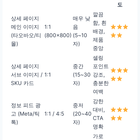
도
깔끔
상세 페이지
매우 낮
함, 흰
메인 이미지
1:1
음
배경,
(타오바오/티
(800×800)
(5~10
제품
몰)
자)
중앙
셀링
상세 페이지
중간
포인트
서브 이미지 /
1:1
(15~30
강조,
SKU 카드
자)
충분한
여백
강한
정보 피드 광
중저
대비,
고 (Meta/틱
1:1 / 4:5
(20~40
CTA
톡)
자)
명확
가로