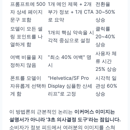
프롬프트에 500
1개 메인 제목 + 2개
전환율
자 상세 페이지
부가 정보 + 1개 CTA
30~50%
문구 포함
로 요약
상승
모델이 모든 셀
클릭률
1개의 핵심 약속을 시
링 포인트를 나
20~40%
각적 중심으로 설정
열하게 함
상승
사용자 체
여백 비율을 지
"최소 40% 여백" 명
류 시간
정하지 않음
시
25% 상승
폰트를 모델이
"Helvetica/SF Pro
시각적 일
자유롭게 선택하
Display 심플한 산세
관성 60%
게 함
리프"로 고정
상승
이 방법론의 근본적인 논리는
이커머스 이미지는
설명서가 아니라 '3초 의사결정 도구'라는 점입니다.
소비자가 정보 피드에서 여러분의 이미지를 스쳐