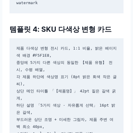
템플릿 4: SKU 다색상 변형 카드
제품 다색상 변형 전시 카드, 1:1 비율, 밝은 베이지
색 배경 #F5F1E8,

중앙에 5가지 다른 색상의 동일한 【제품 유형】 전
시, 수평 배열,

각 제품 하단에 색상명 표기 (8pt 밝은 회색 작은 글
씨),

상단 메인 타이틀 「【제품명】」 42pt 짙은 갈색 굵
게,

하단 설명 「5가지 색상 · 자유롭게 선택」 16pt 밝
은 갈색,

부드러운 상단 조명 + 미세한 그림자, 제품 주변 여
백 최소 40px,
