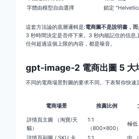
字體由模型自由選擇
鎖定 "Helveti
這套方法論的底層邏輯是:
電商圖不是說明書，而是
3 秒時間決定是否停下來。3 秒內能記住的信息上限是
任何超過這個上限的內容，都是噪音。
gpt-image-2 電商出圖 5
不同的電商場景對圖的要求不同。下表幫你快速定位 
電商場景
推薦比例
詳情頁主圖 （淘寶/天
1:1
極低 
貓）
（800×800）
詳情頁副圖 / SKU 卡
1:1
中 （