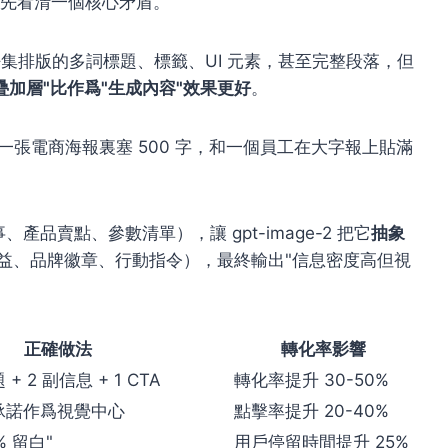
，必須先看清一個核心矛盾。
可以渲染密集排版的多詞標題、標籤、UI 元素，甚至完整段落，但
"疊加層"比作爲"生成內容"效果更好
。
一張電商海報裏塞 500 字，和一個員工在大字報上貼滿
、產品賣點、參數清單），讓 gpt-image-2 把它
抽象
益、品牌徽章、行動指令），最終輸出"信息密度高但視
正確做法
轉化率影響
+ 2 副信息 + 1 CTA
轉化率提升 30-50%
心承諾作爲視覺中心
點擊率提升 20-40%
% 留白"
用戶停留時間提升 25%