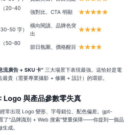
（20-40
強對比、CTA 明顯
橫向閱讀、品牌色突
30-50 字）
出
（50-80
節日氛圍、價格醒目
流廣告 + SKU 卡"
三大場景下表現最強。這恰好是電
貴（需要專業攝影 + 修圖 + 設計）的環節。
1: Logo 與產品參數零失真
，經常出現 Logo 變形、字母錯位、配色偏差。gpt-
置了"品牌識別 + Web 搜索"雙重保障——你提到一個品
做生成。