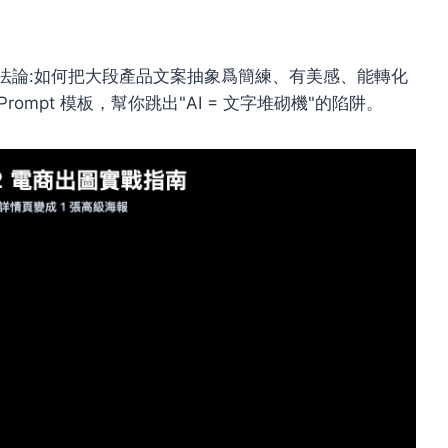
法論:如何把大段產品文案抽象爲簡練、有美感、能轉化
rompt 模板，幫你跳出"AI = 文字堆砌機"的陷阱。