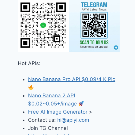
Hot APIs:
Nano Banana Pro API $0.09/4 K Pic
Nano Banana 2 API
$0.02~0.05+/image
Free AI Image Generator
>
Contact us:
hi@apiyi.com
Join TG Channel