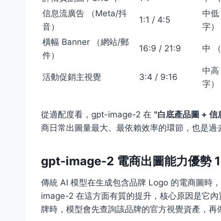
信息流廣告 （Meta/抖
中低 
1:1 / 4:5
音）
字）
橫幅 Banner （網站/郵
16:9 / 21:9
中 （
件）
中高 
活動促銷主視覺
3:4 / 9:16
字）
從適配度看，gpt-image-2 在
"白底產品圖 + 信息
商日常出圖量最大、最依賴效率的環節，也是過去最
gpt-image-2 電商出圖能力優勢 
傳統 AI 模型在生成包含品牌 Logo 的電商圖時
image-2 在這方面有質的提升，核心原因是它內
牌時，模型會先查詢該品牌的官方視覺資產，再