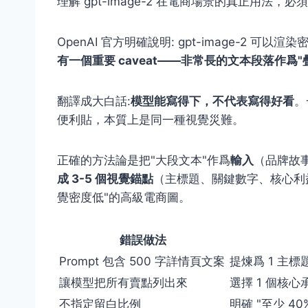
理解 gpt-image-2 在電商場景的真正用法
OpenAI 官方明確說明: gpt-image-2 
有一個重要 caveat——非常長的文本段落作爲
翻譯成大白話:
模型能寫得下，不代表寫得好看
。
便利貼，本質上是同一種視覺災難。
正確的方法論是把"大段文本"作爲
輸入
（品牌故事
成 3-5 個視覺錨點
（主標題、關鍵數字、核心利
覺密度低"的高級電商圖。
錯誤做法
Prompt 包含 500 字詳情頁文案
提煉爲 1 主標題 
讓模型把所有賣點列出來
選擇 1 個核
不指定留白比例
明確 "至少 40