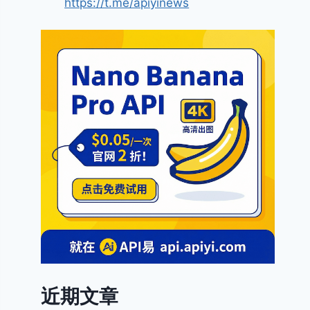
https://t.me/apiyinews
近期文章