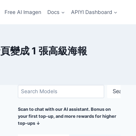
Free AI Imagen
Docs
APIYI Dashboard
詳情頁變成 1 張高級海報
搜
Search
尋
Scan to chat with our AI assistant. Bonus on
your first top-up, and more rewards for higher
top-ups ↓