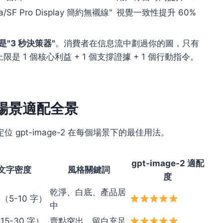
ca/SF Pro Display 簡約無襯線"
視覺一致性提升 60%
"3 秒決策器"
。消費者在信息流中劃過你的圖，只有
 1 個核心利益 + 1 個支撐證據 + 1 個行動指令。
 大場景適配全景
gpt-image-2 在每個場景下的最佳用法。
gpt-image-2 適配
文字密度
風格關鍵詞
度
乾淨、白底、產品居
（5-10 字）
中
15-30 字）
賣點突出、留白充足