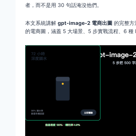
者，而不是用 30 句話淹沒他們。
本文系統講解
gpt-image-2 電商出圖
的完整方
的電商圖，涵蓋 5 大場景、5 步實戰流程、6 種 P