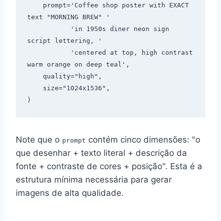
    prompt='Coffee shop poster with EXACT 
text "MORNING BREW" '

           'in 1950s diner neon sign 
script lettering, '

           'centered at top, high contrast 
warm orange on deep teal',

    quality="high",

    size="1024x1536",

Note que o
contém cinco dimensões: "o
prompt
que desenhar + texto literal + descrição da
fonte + contraste de cores + posição". Esta é a
estrutura mínima necessária para gerar
imagens de alta qualidade.