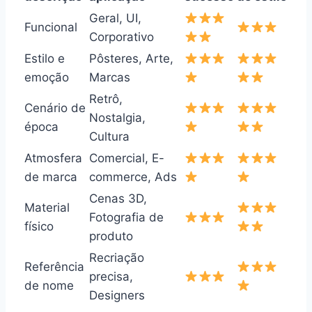
Geral, UI,
Funcional
Corporativo
Estilo e
Pôsteres, Arte,
emoção
Marcas
Retrô,
Cenário de
Nostalgia,
época
Cultura
Atmosfera
Comercial, E-
de marca
commerce, Ads
Cenas 3D,
Material
Fotografia de
físico
produto
Recriação
Referência
precisa,
de nome
Designers