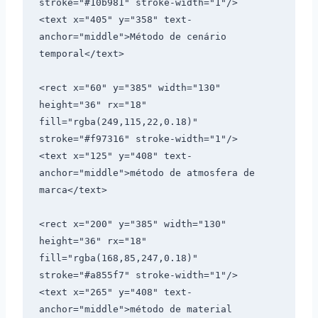
stroke="#10b981" stroke-width="1"/>

<text x="405" y="358" text-
anchor="middle">Método de cenário 
temporal</text>

<rect x="60" y="385" width="130" 
height="36" rx="18" 
fill="rgba(249,115,22,0.18)" 
stroke="#f97316" stroke-width="1"/>

<text x="125" y="408" text-
anchor="middle">método de atmosfera de 
marca</text>

<rect x="200" y="385" width="130" 
height="36" rx="18" 
fill="rgba(168,85,247,0.18)" 
stroke="#a855f7" stroke-width="1"/>

<text x="265" y="408" text-
anchor="middle">método de material 