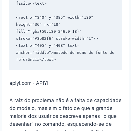
físico</text>

<rect x="340" y="385" width="130" 
height="36" rx="18" 
fill="rgba(59,130,246,0.18)" 
stroke="#3b82f6" stroke-width="1"/>

<text x="405" y="408" text-
anchor="middle">método de nome de fonte de 
apiyi.com · APIYI
A raiz do problema não é a falta de capacidade
do modelo, mas sim o fato de que a grande
maioria dos usuários descreve apenas "o que
desenhar" no comando, esquecendo-se de