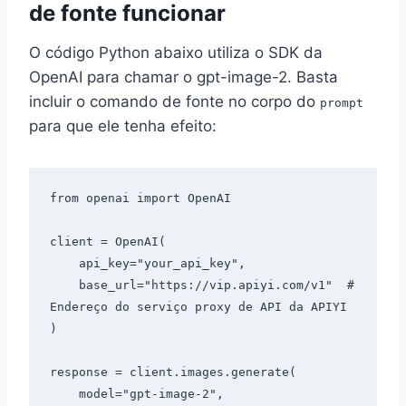
de fonte funcionar
O código Python abaixo utiliza o SDK da
OpenAI para chamar o gpt-image-2. Basta
incluir o comando de fonte no corpo do
prompt
para que ele tenha efeito:
from openai import OpenAI

client = OpenAI(

    api_key="your_api_key",

    base_url="https://vip.apiyi.com/v1"  # 
Endereço do serviço proxy de API da APIYI

)

response = client.images.generate(

    model="gpt-image-2",
