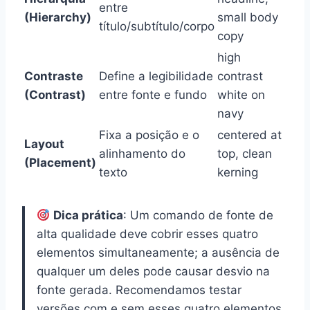
entre
(Hierarchy)
small body
título/subtítulo/corpo
copy
high
Contraste
Define a legibilidade
contrast
(Contrast)
entre fonte e fundo
white on
navy
Fixa a posição e o
centered at
Layout
alinhamento do
top, clean
(Placement)
texto
kerning
Dica prática
: Um comando de fonte de
alta qualidade deve cobrir esses quatro
elementos simultaneamente; a ausência de
qualquer um deles pode causar desvio na
fonte gerada. Recomendamos testar
versões com e sem esses quatro elementos