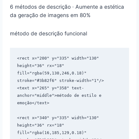
6 métodos de descrição · Aumente a estética
da geração de imagens em 80%
método de descrição funcional
<rect x="200" y="335" width="130" 
height="36" rx="18" 
fill="rgba(59,130,246,0.18)" 
stroke="#3b82f6" stroke-width="1"/>

<text x="265" y="358" text-
anchor="middle">método de estilo e 
emoção</text>

<rect x="340" y="335" width="130" 
height="36" rx="18" 
fill="rgba(16,185,129,0.18)" 