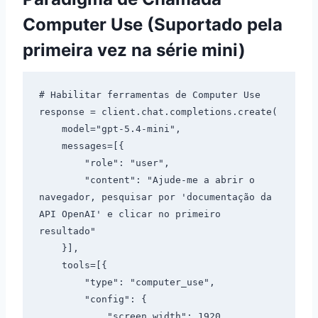
Computer Use (Suportado pela
primeira vez na série mini)
# Habilitar ferramentas de Computer Use

response = client.chat.completions.create(

    model="gpt-5.4-mini",

    messages=[{

        "role": "user",

        "content": "Ajude-me a abrir o 
navegador, pesquisar por 'documentação da 
API OpenAI' e clicar no primeiro 
resultado"

    }],

    tools=[{

        "type": "computer_use",

        "config": {

            "screen_width": 1920,
