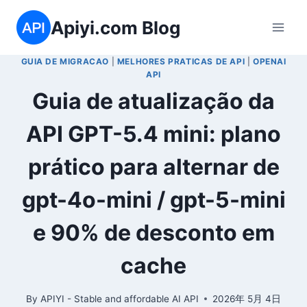
Skip
Apiyi.com Blog
to
content
GUIA DE MIGRACAO
|
MELHORES PRATICAS DE API
|
OPENAI
API
Guia de atualização da
API GPT-5.4 mini: plano
prático para alternar de
gpt-4o-mini / gpt-5-mini
e 90% de desconto em
cache
By
APIYI - Stable and affordable AI API
2026年 5月 4日