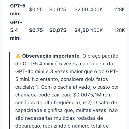
GPT-5
$0,25
$0,025
$2,00
400K
128K
mini
GPT-
5.4
$0,75
$0,075
$4,50
400K
128K
mini
Observação importante
: O preço padrão
do GPT-5.4 mini é 5 vezes maior que o do
GPT-4o mini e 3 vezes maior que o do GPT-
5 mini. No entanto, considere dois fatos
cruciais: 1) Com o cache ativado, o custo por
chamada pode cair para $0,0075/1M (em
cenários de alta frequência), e 2) O salto de
capacidade significa que, muitas vezes, não
são necessárias múltiplas rodadas de
depuração, reduzindo o número total de