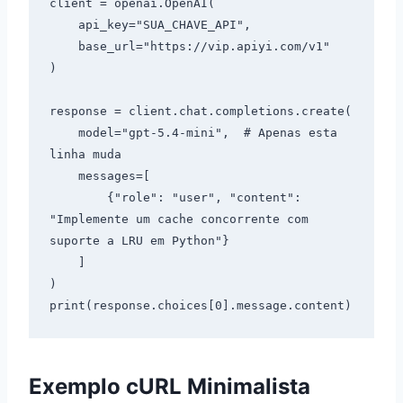
client = openai.OpenAI(

    api_key="SUA_CHAVE_API",

    base_url="https://vip.apiyi.com/v1"

)

response = client.chat.completions.create(

    model="gpt-5.4-mini",  # Apenas esta 
linha muda

    messages=[

        {"role": "user", "content": 
"Implemente um cache concorrente com 
suporte a LRU em Python"}

    ]

)

Exemplo cURL Minimalista