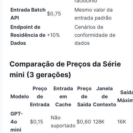
raciocínio
Entrada Batch
Mesmo valor da
$0,75
API
entrada padrão
Endpoint de
Cenários de
Residência de
+10%
conformidade de
Dados
dados
Comparação de Preços da Série
mini (3 gerações)
Preço
Entrada
Preço
Janela
Saíd
Modelo
de
em
de
de
Máxi
Entrada
Cache
Saída
Contexto
GPT-
Não
4o
$0,15
$0,60
128K
16K
suportado
mini