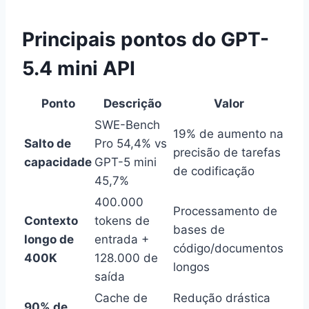
Principais pontos do GPT-
5.4 mini API
Ponto
Descrição
Valor
SWE-Bench
19% de aumento na
Salto de
Pro 54,4% vs
precisão de tarefas
capacidade
GPT-5 mini
de codificação
45,7%
400.000
Processamento de
Contexto
tokens de
bases de
longo de
entrada +
código/documentos
400K
128.000 de
longos
saída
Cache de
Redução drástica
90% de