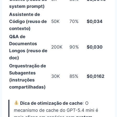
system prompt)
Assistente de
Código (reuso de
50K
70%
$0,034
contexto)
Q&A de
Documentos
200K
90%
$0,030
Longos (reuso de
doc)
Orquestração de
Subagentes
30K
85%
$0,0162
(instruções
compartilhadas)
Dica de otimização de cache
: O
mecanismo de cache do GPT-5.4 mini é