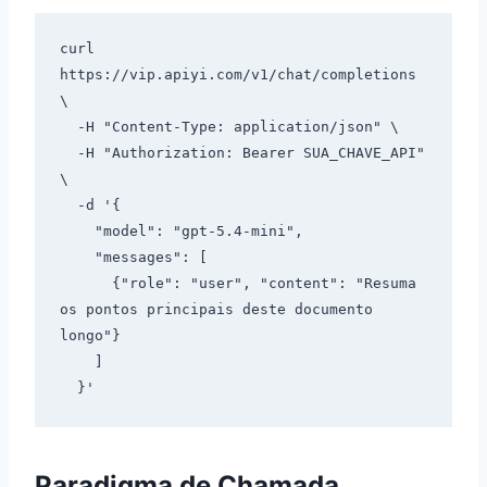
curl 
https://vip.apiyi.com/v1/chat/completions 
\

  -H "Content-Type: application/json" \

  -H "Authorization: Bearer SUA_CHAVE_API" 
\

  -d '{

    "model": "gpt-5.4-mini",

    "messages": [

      {"role": "user", "content": "Resuma 
os pontos principais deste documento 
longo"}

    ]

Paradigma de Chamada