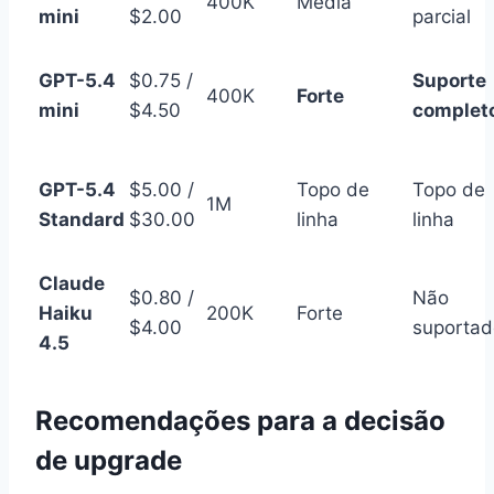
400K
Média
mini
$2.00
parcial
GPT-5.4
$0.75 /
Suporte
400K
Forte
mini
$4.50
complet
GPT-5.4
$5.00 /
Topo de
Topo de
1M
Standard
$30.00
linha
linha
Claude
$0.80 /
Não
Haiku
200K
Forte
$4.00
suportad
4.5
Recomendações para a decisão
de upgrade