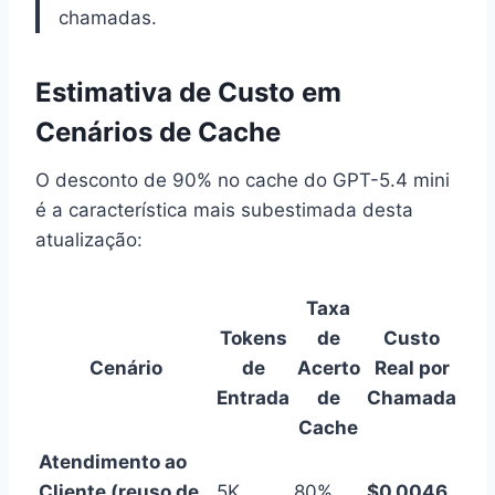
chamadas.
Estimativa de Custo em
Cenários de Cache
O desconto de 90% no cache do GPT-5.4 mini
é a característica mais subestimada desta
atualização:
Taxa
Tokens
de
Custo
Cenário
de
Acerto
Real por
Entrada
de
Chamada
Cache
Atendimento ao
Cliente (reuso de
5K
80%
$0,0046