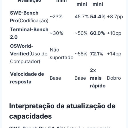
mini
mini
SWE-Bench
~23%
45.7%
54.4%
+8.7pp
Pro
(Codificação)
Terminal-Bench
~30%
~50%
60.0%
+10pp
2.0
OSWorld-
Não
Verified
(Uso de
~58%
72.1%
+14pp
suportado
Computador)
2x
Velocidade de
Base
Base
mais
Dobro
resposta
rápido
Interpretação da atualização de
capacidades