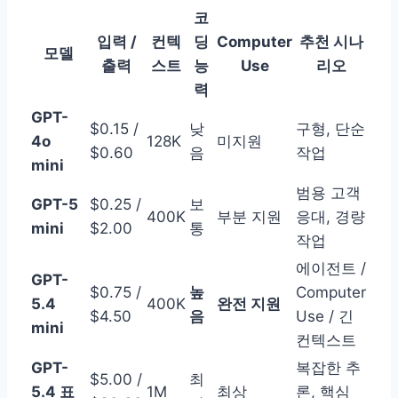
코
입력 /
컨텍
딩
Computer
추천 시나
모델
출력
스트
능
Use
리오
력
GPT-
$0.15 /
낮
구형, 단순
4o
128K
미지원
$0.60
음
작업
mini
범용 고객
GPT-5
$0.25 /
보
400K
부분 지원
응대, 경량
mini
$2.00
통
작업
에이전트 /
GPT-
$0.75 /
높
Computer
5.4
400K
완전 지원
$4.50
음
Use / 긴
mini
컨텍스트
GPT-
복잡한 추
$5.00 /
최
5.4 표
1M
최상
론, 핵심