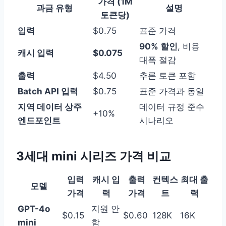
가격 (1M
과금 유형
설명
토큰당)
입력
$0.75
표준 가격
90% 할인
, 비용
캐시 입력
$0.075
대폭 절감
출력
$4.50
추론 토큰 포함
Batch API 입력
$0.75
표준 가격과 동일
지역 데이터 상주
데이터 규정 준수
+10%
엔드포인트
시나리오
3세대 mini 시리즈 가격 비교
입력
캐시 입
출력
컨텍스
최대 출
모델
가격
력
가격
트
력
GPT-4o
지원 안
$0.15
$0.60
128K
16K
mini
함