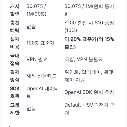
캐시
$0.075 /
$0.075 / 1M(완벽 동기
할인
1M(90%)
화)
충전
$100 충전 시 $10 증정
없음
혜택
(10%)
실제
약 90% 표준가(약 15%
100% 표준가
비용
할인)
국내
VPN 필요
직결, VPN 불필요
접속
결제
위안화, 알리페이, 위챗
해외 신용카드
방식
페이 지원
SDK
OpenAI 네이티
OpenAI SDK 완벽 호환
호환
브
그룹
Default + SVIP 전체 공
없음
제한
개