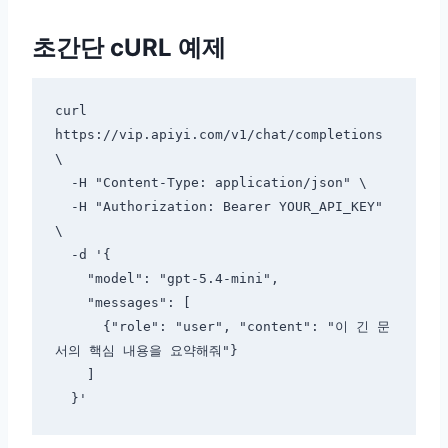
초간단 cURL 예제
curl 
https://vip.apiyi.com/v1/chat/completions 
\

  -H "Content-Type: application/json" \

  -H "Authorization: Bearer YOUR_API_KEY" 
\

  -d '{

    "model": "gpt-5.4-mini",

    "messages": [

      {"role": "user", "content": "이 긴 문
서의 핵심 내용을 요약해줘"}

    ]
