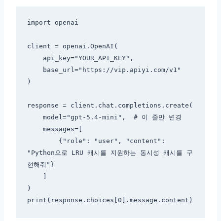
import openai

client = openai.OpenAI(

    api_key="YOUR_API_KEY",

    base_url="https://vip.apiyi.com/v1"

)

response = client.chat.completions.create(

    model="gpt-5.4-mini",  # 이 줄만 변경

    messages=[

        {"role": "user", "content": 
"Python으로 LRU 캐시를 지원하는 동시성 캐시를 구
현해줘"}

    ]

)
