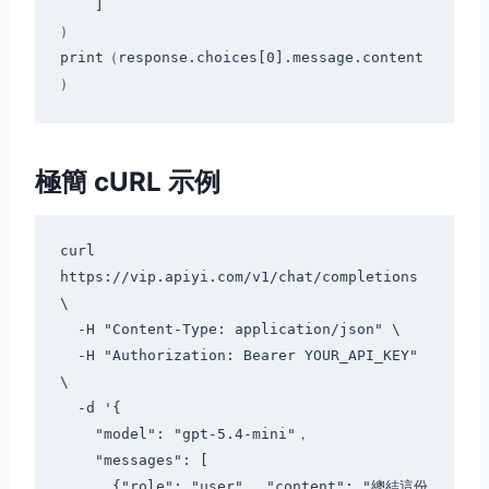
    ]

）

print（response.choices[0].message.content
極簡 cURL 示例
curl 
https://vip.apiyi.com/v1/chat/completions 
\

  -H "Content-Type: application/json" \

  -H "Authorization: Bearer YOUR_API_KEY" 
\

  -d '{

    "model": "gpt-5.4-mini"，

    "messages": [

      {"role": "user"， "content": "總結這份