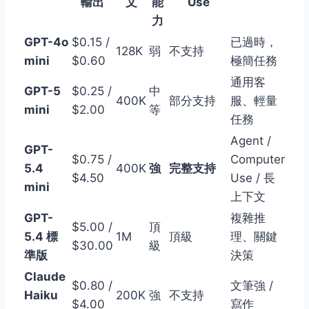
輸出
文
能
Use
力
GPT-4o
$0.15 /
已過時，
128K
弱
不支持
mini
$0.60
極簡任務
通用客
GPT-5
$0.25 /
中
400K
部分支持
服、輕量
mini
$2.00
等
任務
Agent /
GPT-
$0.75 /
Computer
5.4
400K
強
完整支持
$4.50
Use / 長
mini
上下文
GPT-
複雜推
$5.00 /
頂
5.4 標
1M
頂級
理、關鍵
$30.00
級
準版
決策
Claude
$0.80 /
文筆強 /
Haiku
200K
強
不支持
$4.00
寫作