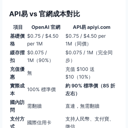
API易 vs 官網成本對比
項目
OpenAI 官網
API易 apiyi.com
基礎價
$0.75 / $4.50
$0.75 / $4.50 per
格
per 1M
1M（同價）
緩存摺
$0.075 /
$0.075 / 1M（完全同
扣
1M（90%）
步）
充值優
充值 $100 送
無
惠
$10（10%）
實際成
約 90% 標準價（85 折
100% 標準價
本
左右）
國內訪
需翻牆
直連，無需翻牆
問
支付方
支持人民幣、支付寶、
國際信用卡
式
微信