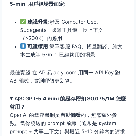
5-mini 用戶視場景而定
:
建議升級
:涉及 Computer Use、
Subagents、複雜工具鏈、長上下文
（>200K）的應用
可繼續用
:簡單客服 FAQ、輕量翻譯、純文
本生成等 5-mini 已經夠用的場景
最佳實踐:在 API易 apiyi.com 用同一 API Key 跑
AB 測試，實測哪個更划算。
Q3: GPT-5.4 mini 的緩存摺扣 $0.075/1M 怎麼
啓用？
OpenAI 的緩存機制是
自動觸發
的，無需額外參
數。當你發送的 prompt 前綴（通常是 system
prompt + 共享上下文）與最近 5-10 分鐘內的請求