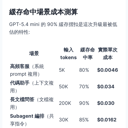
緩存命中場景成本測算
GPT-5.4 mini 的 90% 緩存摺扣是這次升級最被低
估的特性:
輸入
緩存命
實際單次
場景
tokens
中率
成本
高頻客服
（系統
5K
80%
$0.0046
prompt 複用）
代碼助手
（上下文複
50K
70%
$0.034
用）
長文檔問答
（文檔複
200K
90%
$0.030
用）
Subagent 編排
（共
30K
85%
$0.0162
享指令）