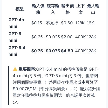
輸入價
緩存輸
輸出價
上下
最大輸
模型
格
入
格
文
出
GPT-4o
$0.15
不支持
$0.60
128K
16K
mini
GPT-5
$0.25
$0.025
$2.00
400K
128K
mini
GPT-5.4
$0.75
$0.075
$4.50
400K
128K
mini
重要觀察
:GPT-5.4 mini 的標準價格是 GPT-
4o mini 的 5 倍、GPT-5 mini 的 3 倍。但請關
注兩個關鍵事實:1）啓用緩存後單次成本可降至
$0.0075/1M（部分高頻場景），2）能力躍升讓
單次任務往往無需多輪調試，綜合調用次數減
少。