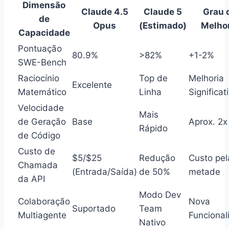
Dimensão
Claude 4.5
Claude 5
Grau 
de
Opus
(Estimado)
Melho
Capacidade
Pontuação
80.9%
>82%
+1-2%
SWE-Bench
Raciocínio
Top de
Melhoria
Excelente
Matemático
Linha
Significat
Velocidade
Mais
de Geração
Base
Aprox. 2x
Rápido
de Código
Custo de
$5/$25
Redução
Custo pel
Chamada
(Entrada/Saída)
de 50%
metade
da API
Modo Dev
Colaboração
Nova
Suportado
Team
Multiagente
Funcional
Nativo