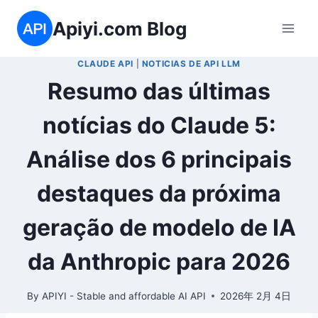
Skip
Apiyi.com Blog
to
content
CLAUDE API
|
NOTICIAS DE API LLM
Resumo das últimas
notícias do Claude 5:
Análise dos 6 principais
destaques da próxima
geração de modelo de IA
da Anthropic para 2026
By
APIYI - Stable and affordable AI API
2026年 2月 4日