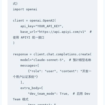
式)

import openai

client = openai.OpenAI(

    api_key="YOUR_API_KEY",

    base_url="https://api.apiyi.com/v1"  # 
使用 APIYI 统一接口

)

response = client.chat.completions.create(

    model="claude-sonnet-5",  # 预计模型名称

    messages=[

        {"role": "user", "content": "开发一
个用户认证系统"}

    ],

    extra_body={

        "dev_team_mode": True,  # 启用 Dev 
Team 模式

        "max_agents": 5
