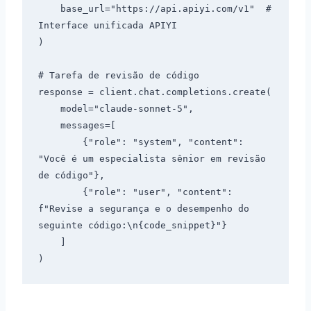
    base_url="https://api.apiyi.com/v1"  # 
Interface unificada APIYI

)

# Tarefa de revisão de código

response = client.chat.completions.create(

    model="claude-sonnet-5",

    messages=[

        {"role": "system", "content": 
"Você é um especialista sênior em revisão 
de código"},

        {"role": "user", "content": 
f"Revise a segurança e o desempenho do 
seguinte código:\n{code_snippet}"}

    ]
