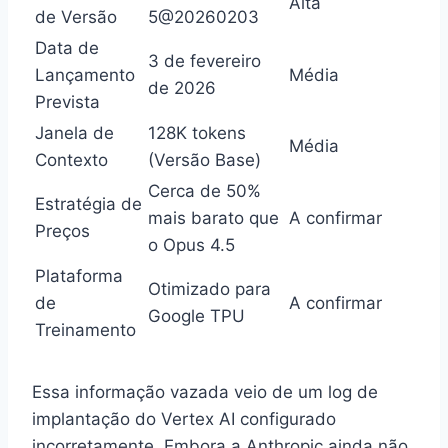
Alta
de Versão
5@20260203
Data de
3 de fevereiro
Lançamento
Média
de 2026
Prevista
Janela de
128K tokens
Média
Contexto
(Versão Base)
Cerca de 50%
Estratégia de
mais barato que
A confirmar
Preços
o Opus 4.5
Plataforma
Otimizado para
de
A confirmar
Google TPU
Treinamento
Essa informação vazada veio de um log de
implantação do Vertex AI configurado
incorretamente. Embora a Anthropic ainda não