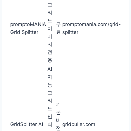
그
리
드
promptoMANIA
무
promptomania.com/grid-
이
Grid Splitter
료
splitter
미
지
전
용
AI
자
동
그
리
기
드
본
인
버
GridSplitter AI
식
gridpuller.com
전