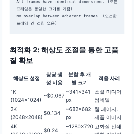
All frames have identical dimensions. (모든 
프레임은 동일한 크기를 가짐)

No overlap between adjacent frames. (인접한 
최적화 2: 해상도 조절을 통한 고품
질 확보
장당 생
분할 후 개
해상도 설정
적용 사례
성 비용
별 크기
1K
~341×341
소셜 미디어
~$0.067
(1024×1024)
px
썸네일
2K
~682×682
웹 페이지,
$0.134
(2048×2048)
px
제품 이미지
4K
~1280×720
고화질 인쇄,
$0.24