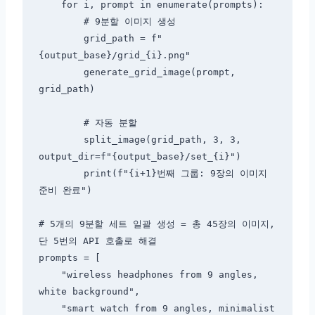
    for i, prompt in enumerate(prompts):

        # 9분할 이미지 생성

        grid_path = f"
{output_base}/grid_{i}.png"

        generate_grid_image(prompt, 
grid_path)

        # 자동 분할

        split_image(grid_path, 3, 3, 
output_dir=f"{output_base}/set_{i}")

        print(f"{i+1}번째 그룹: 9장의 이미지 
준비 완료")

# 5개의 9분할 세트 일괄 생성 = 총 45장의 이미지, 
단 5번의 API 호출로 해결

prompts = [

    "wireless headphones from 9 angles, 
white background",

    "smart watch from 9 angles, minimalist 