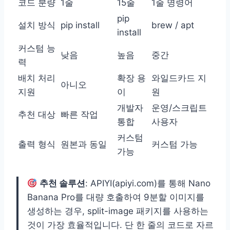
코드 분량
1줄
15줄
1줄 명령어
pip
설치 방식
pip install
brew / apt
install
커스텀 능
낮음
높음
중간
력
배치 처리
확장 용
와일드카드 지
아니오
지원
이
원
개발자
운영/스크립트
추천 대상
빠른 작업
통합
사용자
커스텀
출력 형식
원본과 동일
커스텀 가능
가능
추천 솔루션
: APIYI(apiyi.com)를 통해 Nano
Banana Pro를 대량 호출하여 9분할 이미지를
생성하는 경우, split-image 패키지를 사용하는
것이 가장 효율적입니다. 단 한 줄의 코드로 자르