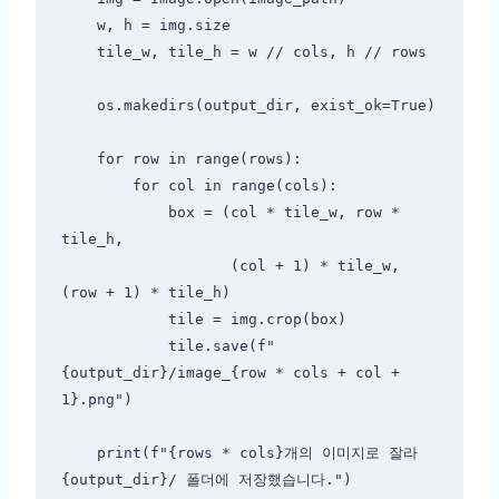
    w, h = img.size

    tile_w, tile_h = w // cols, h // rows

    os.makedirs(output_dir, exist_ok=True)

    for row in range(rows):

        for col in range(cols):

            box = (col * tile_w, row * 
tile_h,

                   (col + 1) * tile_w, 
(row + 1) * tile_h)

            tile = img.crop(box)

            tile.save(f"
{output_dir}/image_{row * cols + col + 
1}.png")

    print(f"{rows * cols}개의 이미지로 잘라 
{output_dir}/ 폴더에 저장했습니다.")
