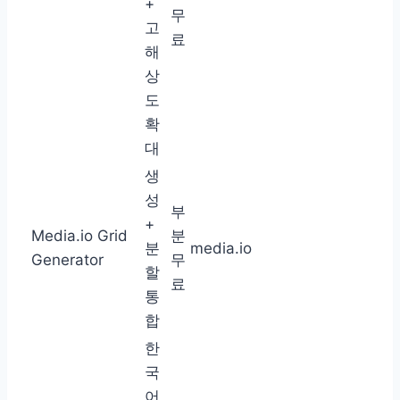
+
무
고
료
해
상
도
확
대
생
성
부
+
Media.io Grid
분
분
media.io
Generator
무
할
료
통
합
한
국
어