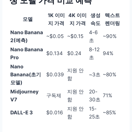
쟁 모델 가격 비교 예측
1K 이미
4K 이미
생성
텍스트
모델
지 가격
지 가격
속도
렌더링
Nano Banana
4-6
~$0.05
~$0.15
~90%
2(예측)
초
Nano Banana
8-12
$0.134
$0.24
94%
Pro
초
Nano
지원 안
Banana(초기
$0.039
~3초
~80%
함
모델)
Midjourney
지원 안
20-
구독제
71%
V7
함
30초
지원 안
15-
DALL-E 3
$0.016
~85%
함
25초