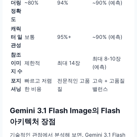
더링
~80%
94%
~90% (예측)
정확
도
캐릭
터 일
보통
95%+
~90% (예측)
관성
참조
최대 8-10장
이미
제한적
최대 14장
(예측)
지 수
포지
빠르고 저렴
전문적인 고품
고속 + 고품질
셔닝
한 비용
질
밸런스
Gemini 3.1 Flash Image의 Flash
아키텍처 장점
기술적인 관점에서 분석해 보면, Gemini 3.1 Flash