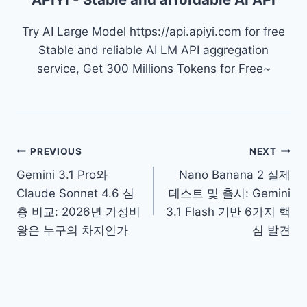
Try AI Large Model https://api.apiyi.com for free
Stable and reliable AI LM API aggregation
service, Get 300 Millions Tokens for Free~
글
PREVIOUS
NEXT
Gemini 3.1 Pro와
Nano Banana 2 실제
탐
Claude Sonnet 4.6 심
테스트 및 출시: Gemini
색
층 비교: 2026년 가성비
3.1 Flash 기반 6가지 핵
왕은 누구의 차지인가
심 발견