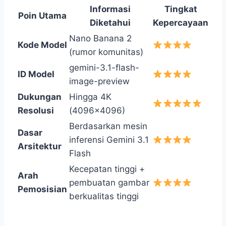
Informasi
Tingkat
Poin Utama
Diketahui
Kepercayaan
Nano Banana 2
Kode Model
(rumor komunitas)
gemini-3.1-flash-
ID Model
image-preview
Dukungan
Hingga 4K
Resolusi
(4096×4096)
Berdasarkan mesin
Dasar
inferensi Gemini 3.1
Arsitektur
Flash
Kecepatan tinggi +
Arah
pembuatan gambar
Pemosisian
berkualitas tinggi