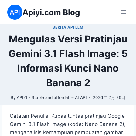
Skip
Apiyi.com Blog
to
content
BERITA API LLM
Mengulas Versi Pratinjau
Gemini 3.1 Flash Image: 5
Informasi Kunci Nano
Banana 2
By
APIYI - Stable and affordable AI API
2026年 2月 26日
Catatan Penulis: Kupas tuntas pratinjau Google
Gemini 3.1 Flash Image (kode: Nano Banana 2),
menganalisis kemampuan pembuatan gambar