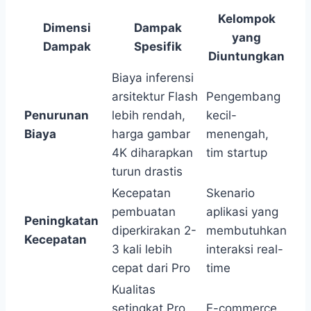
Kelompok
Dimensi
Dampak
yang
Dampak
Spesifik
Diuntungkan
Biaya inferensi
arsitektur Flash
Pengembang
Penurunan
lebih rendah,
kecil-
Biaya
harga gambar
menengah,
4K diharapkan
tim startup
turun drastis
Kecepatan
Skenario
pembuatan
aplikasi yang
Peningkatan
diperkirakan 2-
membutuhkan
Kecepatan
3 kali lebih
interaksi real-
cepat dari Pro
time
Kualitas
setingkat Pro
E-commerce,