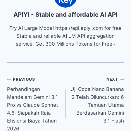
APIYI - Stable and affordable AI API
Try AI Large Model https://api.apiyi.com for free
Stable and reliable AI LM API aggregation
service, Get 300 Millions Tokens for Free~
Navigasi
PREVIOUS
NEXT
Perbandingan
Uji Coba Nano Banana
pos
Mendalam Gemini 3.1
2 Telah Diluncurkan: 6
Pro vs Claude Sonnet
Temuan Utama
4.6: Siapakah Raja
Berdasarkan Gemini
Efisiensi Biaya Tahun
3.1 Flash
2026