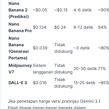
Nano
Banana 2
~$0.05
~$0.15
4-6 detik
~90
(Prediksi)
Nano
$0.134
$0.24
8-12 detik
94%
Banana Pro
Nano
Banana
Tidak
$0.039
~3 detik
~80
(Generasi
didukung
Pertama)
Midjourney
Sistem
Tidak
20-30 detik
71%
V7
langganan
didukung
Tidak
DALL-E 3
$0.016
15-25 detik
~85%
didukung
Jika penetapan harga versi pratinjau Gemini 3.1
Flash Image benar-benar berada dalam