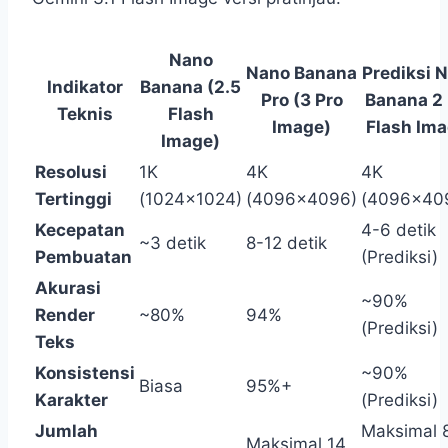
Nano
Nano Banana
Prediksi 
Indikator
Banana (2.5
Pro (3 Pro
Banana 2 
Teknis
Flash
Image)
Flash Ima
Image)
Resolusi
1K
4K
4K
Tertinggi
(1024×1024)
(4096×4096)
(4096×40
Kecepatan
4-6 detik
~3 detik
8-12 detik
Pembuatan
(Prediksi)
Akurasi
~90%
Render
~80%
94%
(Prediksi)
Teks
Konsistensi
~90%
Biasa
95%+
Karakter
(Prediksi)
Jumlah
Maksimal 
Maksimal 14