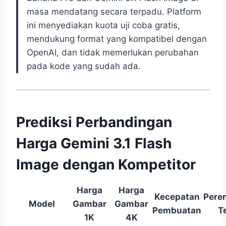
masa mendatang secara terpadu. Platform
ini menyediakan kuota uji coba gratis,
mendukung format yang kompatibel dengan
OpenAI, dan tidak memerlukan perubahan
pada kode yang sudah ada.
Prediksi Perbandingan
Harga Gemini 3.1 Flash
Image dengan Kompetitor
Harga
Harga
Kecepatan
Pere
Model
Gambar
Gambar
Pembuatan
T
1K
4K